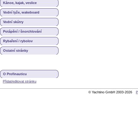
Kánoe, kajak, veslice
Vodní lyže, wakeboard
Vodní skútry
Potápění / šnorchlování
Rybaření / rybolov
Ostatní stránky
O Profinauticu
Přidat/editovat stránku
© Yachtino GmbH 2003-2026
P