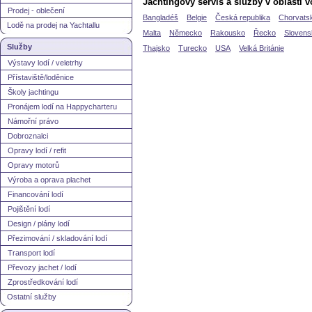
Jachtingový servis a služby v oblasti 
Prodej - oblečení
Bangladéš
Belgie
Česká republika
Chorvats
Lodě na prodej na Yachtallu
Malta
Německo
Rakousko
Řecko
Slovens
Služby
Thajsko
Turecko
USA
Velká Británie
Výstavy lodí / veletrhy
Přístaviště/loděnice
Školy jachtingu
Pronájem lodí na Happycharteru
Námořní právo
Dobroznalci
Opravy lodí / refit
Opravy motorů
Výroba a oprava plachet
Financování lodí
Pojištění lodí
Design / plány lodí
Přezimování / skladování lodí
Transport lodí
Převozy jachet / lodí
Zprostředkování lodí
Ostatní služby