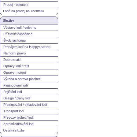
Prodej - oblečení
Lodě na prodej na Yachtallu
Služby
Výstavy lodí / veletrhy
Přístaviště/loděnice
Školy jachtingu
Pronájem lodí na Happycharteru
Námořní právo
Dobroznalci
Opravy lodí / refit
Opravy motorů
Výroba a oprava plachet
Financování lodí
Pojištění lodí
Design / plány lodí
Přezimování / skladování lodí
Transport lodí
Převozy jachet / lodí
Zprostředkování lodí
Ostatní služby