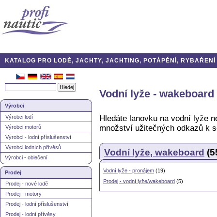
KATALOG PRO LODĚ, JACHTY, JACHTING, POTÁPĚNÍ, RYBAŘENÍ A
Vodní lyže - wakeboard
Výrobci
Výrobci lodí
Hledáte lanovku na vodní lyže n
množství užitečných odkazů k s
Výrobci motorů
Výrobci - lodní příslušenství
Výrobci lodních přívěsů
Vodní lyže, wakeboard
(
Výrobci - oblečení
Vodní lyže - pronájem
(19)
Prodej
Prodej - vodní lyže/wakeboard
(5)
Prodej - nové lodě
Prodej - motory
Prodej - lodní příslušenství
Prodej - lodní přívěsy