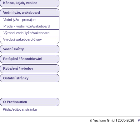
Kánoe, kajak, veslice
Vodní lyže, wakeboard
Vodní lyže - pronájem
Prodej - vodní lyže/wakeboard
Výrobci vodní lyže/wakeboard
Výrobci wakeboard-čluny
Vodní skútry
Potápění / šnorchlování
Rybaření / rybolov
Ostatní stránky
O Profinauticu
Přidat/editovat stránku
© Yachtino GmbH 2003-2026
P