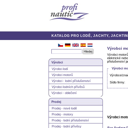
KATALOG PRO LODĚ, JACHTY, JACHTING
Výrobci mo
Výrobci motorů
elektrické neb
přislušenství j
Výrobci
Výrobci mo
Výrobci lodí
Výrobci motorů
Výrobce/zna
Výrobci - lodní příslušenství
Sídlo firmy:
Výrobci lodních přívěsů
Výrobci - oblečení
Prodej
Prodej - nové lodě
Prodej - motory
Výrobci moto
Prodej - lodní příslušenství
Prodej - lodní přívěsy
Eco Surface D