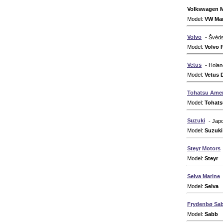
Volkswagen M
Model:
VW Mar
Volvo
- Švéd
Model:
Volvo 
Vetus
- Hola
Model:
Vetus 
Tohatsu Amer
Model:
Tohats
Suzuki
- Jap
Model:
Suzuki
Steyr Motors
Model:
Steyr
D
Selva Marine
Model:
Selva
D
Frydenbø Sa
Model:
Sabb
D