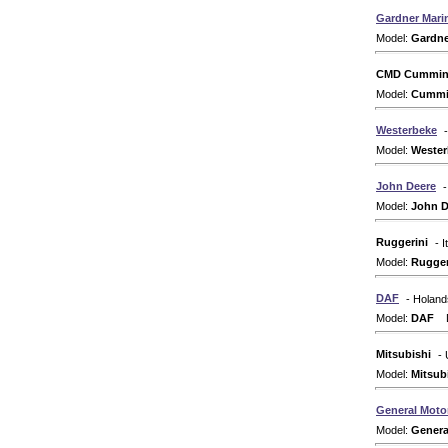
Gardner Mari
Model:
Gardne
CMD Cummins 
Model:
Cummin
Westerbeke
Model:
Wester
John Deere
Model:
John D
Ruggerini
- I
Model:
Rugger
DAF
- Holan
Model:
DAF
Dr
Mitsubishi
-
Model:
Mitsub
General Moto
Model:
Genera