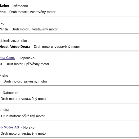
arine
- Německo
ine
Druh motoru: vestavěný motor
sko
Penta
Druh motoru: vestavěný motor
ndsko/Nizozemsko
Diesel, Vetus-Deutz
Druh motoru: vestavěný motor
ica Corp.
- Japonsko
u
Druh motoru: přívěsný motor
onsko
Druh motoru: přívěsný motor
- Rakousko
ruh motoru: vestavěný motor
- Itálie
ruh motoru: přívěsný motor
bb Motor AS
- Norsko
ruh motoru: vestavěný motor