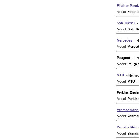
Fischer Pand
Model:
Fische
Solé Diesel
-
Model:
Solé Di
Mercedes
- 
Model:
Merce
Peugeot
- Fr
Model:
Peuge
MTU
- Něme
Model:
MTU
Dr
Perkins Engi
Model:
Perkin
Yanmar Marin
Model:
Yanma
Yamaha Moto
Model:
Yamah