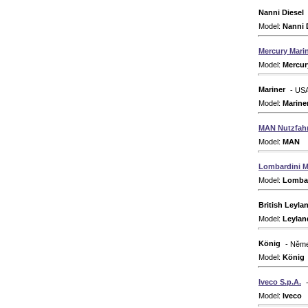
Nanni Diesel
Model:
Nanni 
Mercury Mari
Model:
Mercur
Mariner
- US
Model:
Marine
MAN Nutzfah
Model:
MAN
Dr
Lombardini M
Model:
Lombar
British Leyla
Model:
Leylan
König
- Něm
Model:
König
Iveco S.p.A.
Model:
Iveco
D