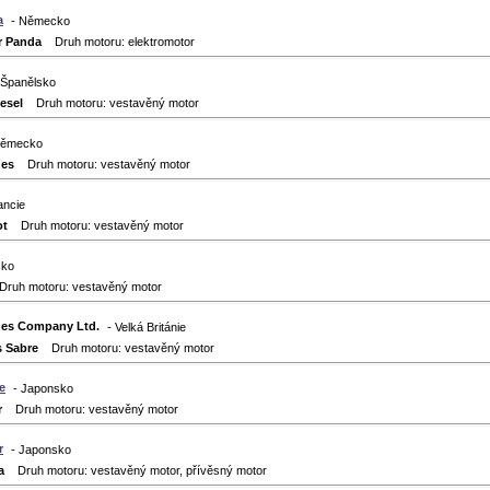
a
- Německo
r Panda
Druh motoru: elektromotor
 Španělsko
esel
Druh motoru: vestavěný motor
Německo
des
Druh motoru: vestavěný motor
ancie
ot
Druh motoru: vestavěný motor
cko
uh motoru: vestavěný motor
nes Company Ltd.
- Velká Británie
s Sabre
Druh motoru: vestavěný motor
e
- Japonsko
r
Druh motoru: vestavěný motor
r
- Japonsko
a
Druh motoru: vestavěný motor, přívěsný motor