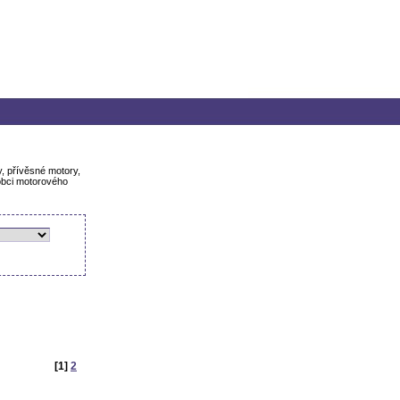
y, přívěsné motory,
robci motorového
[1]
2