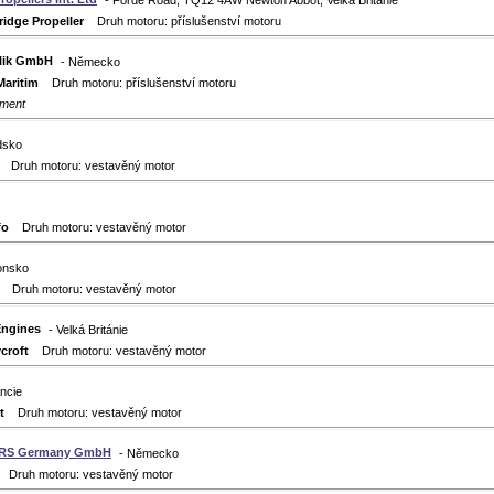
- Forde Road, TQ12 4AW Newton Abbot, Velká Británie
ridge Propeller
Druh motoru: příslušenství motoru
lik GmbH
- Německo
Maritim
Druh motoru: příslušenství motoru
pment
dsko
Druh motoru: vestavěný motor
fo
Druh motoru: vestavěný motor
onsko
Druh motoru: vestavěný motor
Engines
- Velká Británie
croft
Druh motoru: vestavěný motor
ancie
t
Druh motoru: vestavěný motor
RS Germany GmbH
- Německo
Druh motoru: vestavěný motor