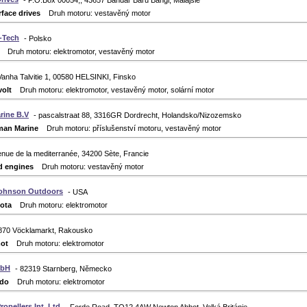
- P.O.Box 00054,, 43657 Bandar Baru Bangi, Malajsie
rface drives
Druh motoru: vestavěný motor
E-Tech
- Polsko
Druh motoru: elektromotor, vestavěný motor
Vanha Talvitie 1, 00580 HELSINKI, Finsko
olt
Druh motoru: elektromotor, vestavěný motor, solární motor
rine B.V
- pascalstraat 88, 3316GR Dordrecht, Holandsko/Nizozemsko
man Marine
Druh motoru: příslušenství motoru, vestavěný motor
enue de la mediterranée, 34200 Sète, Francie
d engines
Druh motoru: vestavěný motor
Johnson Outdoors
- USA
ota
Druh motoru: elektromotor
4870 Vöcklamarkt, Rakousko
ot
Druh motoru: elektromotor
mbH
- 82319 Starnberg, Německo
edo
Druh motoru: elektromotor
ropellers Int. Ltd