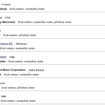
- Francie
Diesel
Druh motoru: vestavěný motor
ne
- USA
y, Mercruiser
Druh motoru: vestavěný motor, přívěsný motor
A
r
Druh motoru: přívěsný motor
rzeuge AG
- Německo
uh motoru: vestavěný motor
arine
- Itálie
dini
Druh motoru: vestavěný motor
nd Motor Corporation
- Velká Británie
d
Druh motoru: vestavěný motor
ecko
Druh motoru: přívěsný motor
- Itálie
ruh motoru: vestavěný motor