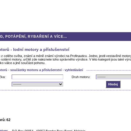
, POTÁPĚNÍ, RYBAŘENÍ A VÍCE...
torů - lodní motory a příslušenství
 z celého světa, známí a méně známí výrobci na Profinauticu. Jedno, jestli vestavěné motor
o solární motory, určitě zde naleznete toho správného výrobce. V této kategorii jsou také vý
ako válce a jiné součásti pohonu.
torů - součástky motoru a příslušenství - vyhledávání
čka:
Druh motoru:
rů: 62
rives