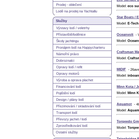
Prodej - oblečení
Model:
eco su
Lodě na prodej na Yachtallu
Star Boats / 
Služby
Model:
E-Tech
Výstavy lodí / veletrhy
Přístaviště/loděnice
Oceanvolt
- 
Model:
Oceanv
Školy jachtingu
Pronájem lodí na Happycharteru
Craftsman Ma
Námořní právo
Model:
Crafts
Dobroznalci
Opravy lodí / refit
MIDIF
- 26av
Opravy motorů
Model:
inboar
Výroba a oprava plachet
Financování lodí
Minn Kota / 
Model:
Minn K
Pojištění lodí
Design / plány lodí
Aquamot
- 
Přezimování / skladování lodí
Model:
Aquam
Transport lodí
Převozy jachet / lodí
Torqeedo G
Zprostředkování lodí
Model:
Torqe
Ostatní služby
Teignbridge P