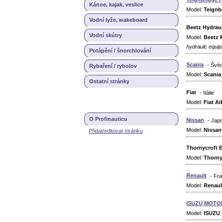
Kánoe, kajak, veslice
Model:
Teignb
Vodní lyže, wakeboard
Beetz Hydrau
Vodní skútry
Model:
Beetz 
hydraulc equi
Potápění / šnorchlování
Scania
- Švé
Rybaření / rybolov
Model:
Scania
Ostatní stránky
Fiat
- Itálie
Model:
Fiat Ai
O Profinauticu
Nissan
- Jap
Model:
Nissan
Přidat/editovat stránku
Thornycroft 
Model:
Thorny
Renault
- Fr
Model:
Renaul
ISUZU MOTO
Model:
ISUZU