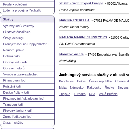
YEXPE - Yacht Expert Europe
- 03002 Alicante
Prodej - oblečení
Refit & repairs consultant
Lodě na prodej na Yachtallu
Služby
MARINA ESTRELLA
- 07012 PALMA DE MALLO
Výstavy lodí / veletrhy
Hanse Yachts Moody
Přístaviště/loděnice
NAGASA MARINE SURVEYORS
- 11005 Cadiz
Školy jachtingu
P&I Club Correspondents
Pronájem lodí na Happycharteru
Námořní právo
Morozov Yachts
- 17486 Empuriabrava, Španěl
Dobroznalci
Newbuilding
Opravy lodí / refit
Opravy motorů
Výroba a oprava plachet
Jachtingový servis a služby v oblasti 
Financování lodí
Bangladéš
Belgie
Česká republika
Chorvats
Pojištění lodí
Malta
Německo
Rakousko
Řecko
Slovens
Design / plány lodí
Thajsko
Turecko
USA
Velká Británie
Přezimování / skladování lodí
Transport lodí
Převozy jachet / lodí
Zprostředkování lodí
Ostatní služby