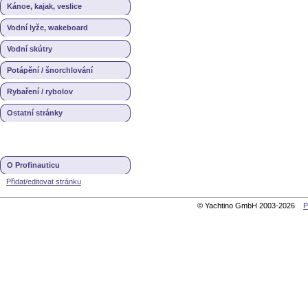
Kánoe, kajak, veslice
Vodní lyže, wakeboard
Vodní skútry
Potápění / šnorchlování
Rybaření / rybolov
Ostatní stránky
O Profinauticu
Přidat/editovat stránku
© Yachtino GmbH 2003-2026
P