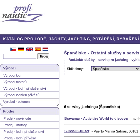
KATALOG PRO LODĚ, JACHTY, JACHTING, POTÁPĚNÍ, RYBAŘENÍ A
Španělsko - Ostatní služby a servis
Vodácké služby - servis pro jachting - vyhl
Výrobci
Sídlo firmy:
Výrobci lodí
Výrobci motorů
Výrobci - lodní příslušenství
Výrobci lodních přívěsů
Výrobci - oblečení
6 servisy jachtingu (Španělsko)
Prodej
Prodej - nové lodě
Bravamar - Activities World to discover
- av 
Prodej - motory
Sunsail Cruiser
- Puerto Marina Salinas, 03181 
Prodej - lodní příslušenství
Prodej - lodní přívěsy