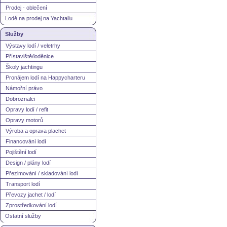
Prodej - oblečení
Lodě na prodej na Yachtallu
Služby
Výstavy lodí / veletrhy
Přístaviště/loděnice
Školy jachtingu
Pronájem lodí na Happycharteru
Námořní právo
Dobroznalci
Opravy lodí / refit
Opravy motorů
Výroba a oprava plachet
Financování lodí
Pojištění lodí
Design / plány lodí
Přezimování / skladování lodí
Transport lodí
Převozy jachet / lodí
Zprostředkování lodí
Ostatní služby