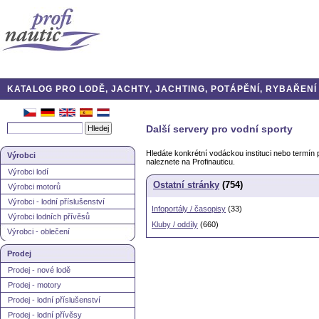
KATALOG PRO LODĚ, JACHTY, JACHTING, POTÁPĚNÍ, RYBAŘENÍ A
Další servery pro vodní sporty
Hledáte konkrétní vodáckou instituci nebo termín
Výrobci
naleznete na Profinauticu.
Výrobci lodí
Ostatní stránky
(754)
Výrobci motorů
Výrobci - lodní příslušenství
Infoportály / časopisy
(33)
Výrobci lodních přívěsů
Kluby / oddíly
(660)
Výrobci - oblečení
Prodej
Prodej - nové lodě
Prodej - motory
Prodej - lodní příslušenství
Prodej - lodní přívěsy