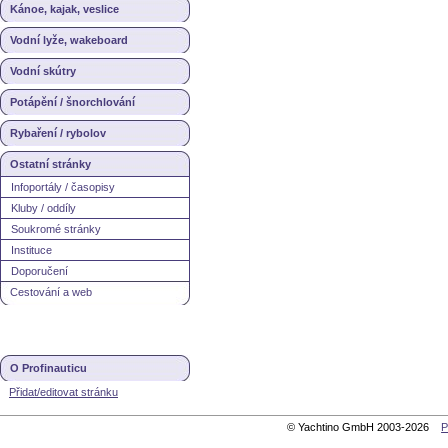
Kánoe, kajak, veslice
Vodní lyže, wakeboard
Vodní skútry
Potápění / šnorchlování
Rybaření / rybolov
Ostatní stránky
Infoportály / časopisy
Kluby / oddíly
Soukromé stránky
Instituce
Doporučení
Cestování a web
O Profinauticu
Přidat/editovat stránku
© Yachtino GmbH 2003-2026
P