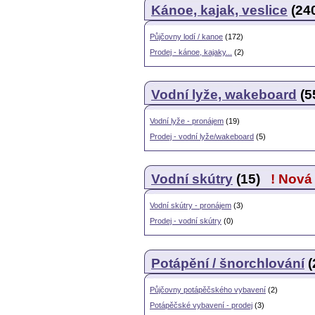
Kánoe, kajak, veslice
(24
Půjčovny lodí / kanoe
(172)
Prodej - kánoe, kajaky...
(2)
Vodní lyže, wakeboard
(
Vodní lyže - pronájem
(19)
Prodej - vodní lyže/wakeboard
(5)
Vodní skútry
(15)
! Nová
Vodní skútry - pronájem
(3)
Prodej - vodní skútry
(0)
Potápění / šnorchlování
(
Půjčovny potápěčského vybavení
(2)
Potápěčské vybavení - prodej
(3)