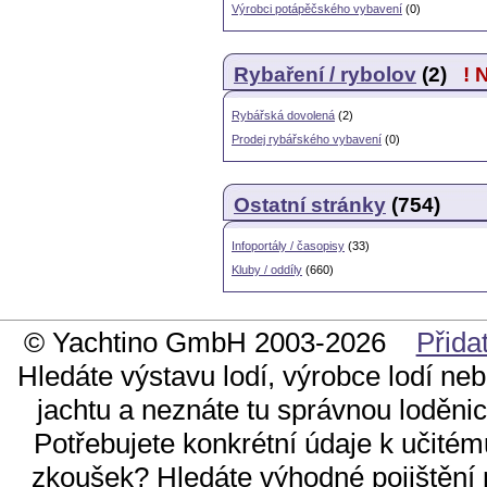
Výrobci potápěčského vybavení
(0)
Rybaření / rybolov
(2)
! 
Rybářská dovolená
(2)
Prodej rybářského vybavení
(0)
Ostatní stránky
(754)
Infoportály / časopisy
(33)
Kluby / oddíly
(660)
© Yachtino GmbH 2003-2026
Přida
Hledáte výstavu lodí, výrobce lodí ne
jachtu a neznáte tu správnou loděnici
Potřebujete konkrétní údaje k učitém
zkoušek? Hledáte výhodné pojištění n