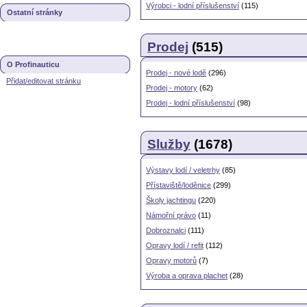
Výrobci - lodní příslušenství
(115)
Ostatní stránky
Prodej
(515)
O Profinauticu
Prodej - nové lodě
(296)
Přidat/editovat stránku
Prodej - motory
(62)
Prodej - lodní příslušenství
(98)
Služby
(1678)
Výstavy lodí / veletrhy
(85)
Přístaviště/loděnice
(299)
Školy jachtingu
(220)
Námořní právo
(11)
Dobroznalci
(111)
Opravy lodí / refit
(112)
Opravy motorů
(7)
Výroba a oprava plachet
(28)