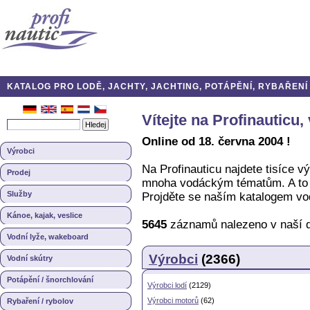
KATALOG PRO LODĚ, JACHTY, JACHTING, POTÁPĚNÍ, RYBAŘENÍ A
Vítejte na Profinauticu
Online od 18. června 2004 !
Výrobci
Na Profinauticu najdete tisíce vý
Prodej
mnoha vodáckým tématům. A to 
Služby
Projděte se naším katalogem vo
Kánoe, kajak, veslice
5645
záznamů nalezeno v naší d
Vodní lyže, wakeboard
Výrobci
(2366)
Vodní skútry
Potápění / šnorchlování
Výrobci lodí
(2129)
Výrobci motorů
(62)
Rybaření / rybolov