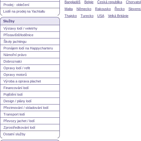
Bangladéš
Belgie
Česká republika
Chorvats
Prodej - oblečení
Malta
Německo
Rakousko
Řecko
Slovens
Lodě na prodej na Yachtallu
Thajsko
Turecko
USA
Velká Británie
Služby
Výstavy lodí / veletrhy
Přístaviště/loděnice
Školy jachtingu
Pronájem lodí na Happycharteru
Námořní právo
Dobroznalci
Opravy lodí / refit
Opravy motorů
Výroba a oprava plachet
Financování lodí
Pojištění lodí
Design / plány lodí
Přezimování / skladování lodí
Transport lodí
Převozy jachet / lodí
Zprostředkování lodí
Ostatní služby