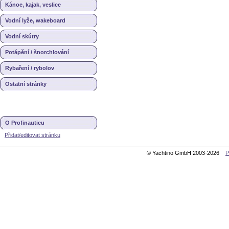
Kánoe, kajak, veslice
Vodní lyže, wakeboard
Vodní skútry
Potápění / šnorchlování
Rybaření / rybolov
Ostatní stránky
O Profinauticu
Přidat/editovat stránku
© Yachtino GmbH 2003-2026
P