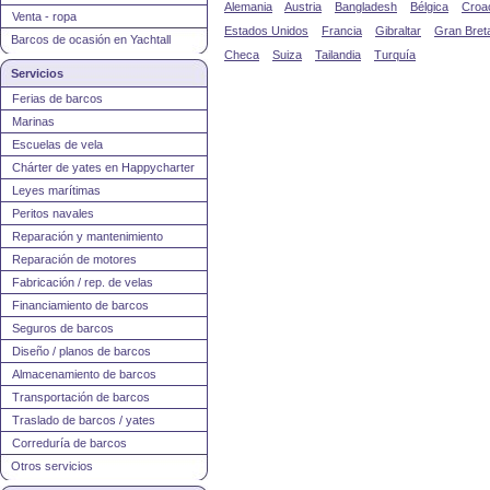
Alemania
Austria
Bangladesh
Bélgica
Croa
Venta - ropa
Estados Unidos
Francia
Gibraltar
Gran Bret
Barcos de ocasión en Yachtall
Checa
Suiza
Tailandia
Turquía
Servicios
Ferias de barcos
Marinas
Escuelas de vela
Chárter de yates en Happycharter
Leyes marítimas
Peritos navales
Reparación y mantenimiento
Reparación de motores
Fabricación / rep. de velas
Financiamiento de barcos
Seguros de barcos
Diseño / planos de barcos
Almacenamiento de barcos
Transportación de barcos
Traslado de barcos / yates
Correduría de barcos
Otros servicios