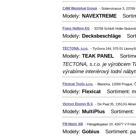
CAW Westphal Group
- Süderstrasse 3, 2376
Modely:
NAVEXTREME
Sortime
Franz Helling KG
- 33758 Schloß Holte-Stuke
Modely:
Decksbeschläge
Sortim
TECTONA, s.r.o.
- Tyršova 244, 570 01 Litomyšl
Modely:
TEAK PANEL
Sortiment
TECTONA, s.r.o. je výrobcem
výrabíme interiérový lodní náby
Flexicat Tools s.r.o.
- Blanicka, 12000 Prague, 
Modely:
Flexicat
Sortiment: mal
Victron Energy B.V.
- De Paal 35, 1351JG Alm
Modely:
MultiPlus
Sortiment: p
FM Marin AB
- Hängpilsgatan 10, 42677 V Fröl
Modely:
Gobius
Sortiment: pal