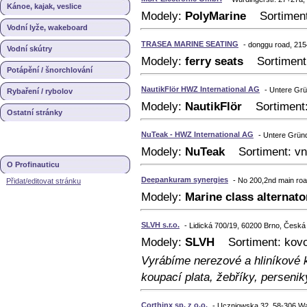
Kánoe, kajak, veslice
Modely:
PolyMarine
Sortiment: 
Vodní lyže, wakeboard
TRASEA MARINE SEATING
- donggu road, 21
Vodní skútry
Modely:
ferry seats
Sortiment: 
Potápění / šnorchlování
NautikFlör HWZ International AG
- Untere Grü
Rybaření / rybolov
Modely:
NautikFlör
Sortiment: v
Ostatní stránky
NuTeak - HWZ International AG
- Untere Gründ
Modely:
NuTeak
Sortiment: vnit
O Profinauticu
Deepankuram synergies
- No 200,2nd main roa
Přidat/editovat stránku
Modely:
Marine class alternato
SLVH s.r.o.
- Lidická 700/19, 60200 Brno, Česká
Modely:
SLVH
Sortiment: kovov
Vyrábíme nerezové a hliníkové k
koupací plata, žebříky, perseni
Corthinx sp. z o.o.
- Uczniowska 32, 58-306 Wa