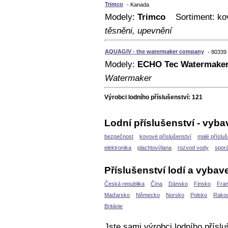
Trimco
- Kanada
Modely:
Trimco
Sortiment: kovo
těsněni, upevnění
AQUAGIV - the watermaker company
- 8033
Modely:
ECHO Tec Watermake
Watermaker
Výrobci lodního příslušenství: 121
Lodní příslušenství - vybav
bezpečnost
kovové příslušenství
malé přísluš
elektronika
plachtoví/lana
rozvod vody
sporá
Příslušenství lodí a vybave
Česká republika
Čína
Dánsko
Finsko
Fran
Maďarsko
Německo
Norsko
Polsko
Rako
Británie
Jste sami výrobci lodního příslu