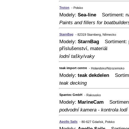
Troton
- Polsko
Modely:
Sea-line
Sortiment: ná
Paints and fillers for boatbuilder
StarnBag
- 82319 Starnberg, Německo
Modely:
StarnBag
Sortiment: pl
příslušenství, materiál
lodní tašky/vaky
teak import centre
- Holandsko/Nizozemsko
Modely:
teak dekdelen
Sortimen
teak decking
Spantec GmbH
- Rakousko
Modely:
MarineCam
Sortiment:
podvodní kamera - kontrola lodí
Apollo Sails
- 80-627 Gdańsk, Polsko
Modely:
Apollo Sails
Sortiment