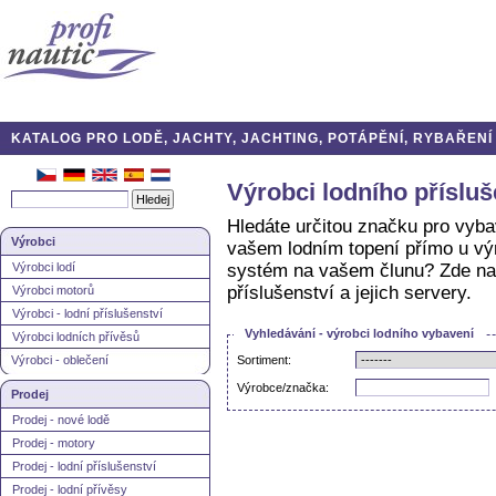
KATALOG PRO LODĚ, JACHTY, JACHTING, POTÁPĚNÍ, RYBAŘENÍ A
Výrobci lodního přísluš
Hledáte určitou značku pro vyba
Výrobci
vašem lodním topení přímo u vý
Výrobci lodí
systém na vašem člunu? Zde nale
příslušenství a jejich servery.
Výrobci motorů
Výrobci - lodní příslušenství
Vyhledávání - výrobci lodního vybavení
Výrobci lodních přívěsů
Výrobci - oblečení
Sortiment:
Výrobce/značka:
Prodej
Prodej - nové lodě
Prodej - motory
Prodej - lodní příslušenství
Prodej - lodní přívěsy