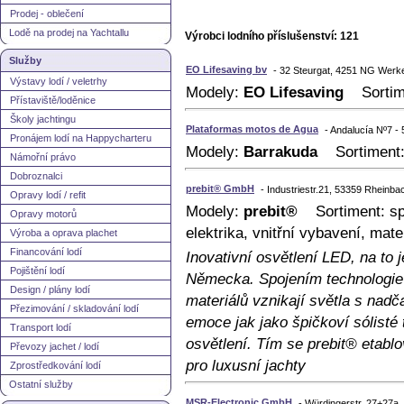
Prodej - oblečení
Lodě na prodej na Yachtallu
Výrobci lodního příslušenství: 121
Služby
EO Lifesaving bv
- 32 Steurgat, 4251 NG Wer
Výstavy lodí / veletrhy
Modely:
EO Lifesaving
Sortime
Přístaviště/loděnice
Školy jachtingu
Plataformas motos de Agua
- Andalucía Nº7 -
Pronájem lodí na Happycharteru
Modely:
Barrakuda
Sortiment: 
Námořní právo
Dobroznalci
prebit® GmbH
- Industriestr.21, 53359 Rheinb
Opravy lodí / refit
Modely:
prebit®
Sortiment: spor
Opravy motorů
elektrika, vnitřní vybavení, mate
Výroba a oprava plachet
Financování lodí
Inovativní osvětlení LED, na to
Pojištění lodí
Německa. Spojením technologie 
Design / plány lodí
materiálů vznikají světla s nad
Přezimování / skladování lodí
emoce jak jako špičkoví sólisté 
Transport lodí
osvětlení. Tím se prebit® etablo
Převozy jachet / lodí
pro luxusní jachty
Zprostředkování lodí
Ostatní služby
MSR-Electronic GmbH
- Würdingerstr. 27+27a