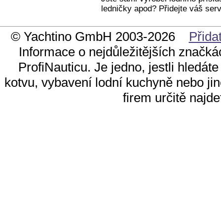
ledničky apod? Přidejte váš serv
© Yachtino GmbH 2003-2026
Přida
Informace o nejdůležitějších značkác
ProfiNauticu. Je jedno, jestli hledá
kotvu, vybavení lodní kuchyně nebo ji
firem určitě najd