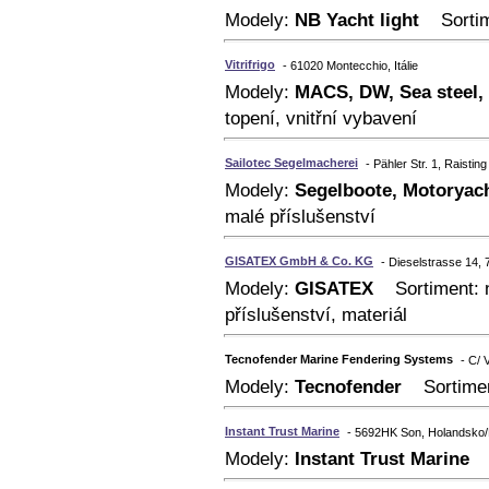
Modely:
NB Yacht light
Sortimen
Vitrifrigo
- 61020 Montecchio, Itálie
Modely:
MACS, DW, Sea steel, 
topení, vnitřní vybavení
Sailotec Segelmacherei
- Pähler Str. 1, Raisti
Modely:
Segelboote, Motoryac
malé příslušenství
GISATEX GmbH & Co. KG
- Dieselstrasse 14,
Modely:
GISATEX
Sortiment: ná
příslušenství, materiál
Tecnofender Marine Fendering Systems
- C/ 
Modely:
Tecnofender
Sortiment
Instant Trust Marine
- 5692HK Son, Holandsko
Modely:
Instant Trust Marine
So