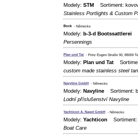
Modely:
STM
Sortiment: kovové
Stainless Portlights & Custom P
Bock
- Německo
Modely:
b-3-d Bootssattlerei
So
Persennings
Plan und Tat
- Prinz-Eugen-Straße 90, 88069 T
Modely:
Plan und Tat
Sortiment
custom made stainless steel ta
Navyline GmbH
- Německo
Modely:
Navyline
Sortiment: be
Lodní příslušenství Navyline
Yachticon A. Nagel GmbH
- Německo
Modely:
Yachticon
Sortiment: 
Boat Care