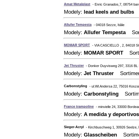
Amat Metalplast
- Enric Granados,7, 08754 bar
Modely:
lead keels and bulbs
S
Allufer Tempesta
- 04018 Sezze, Itálie
Modely:
Allufer Tempesta
Sorti
MOMAR SPORT
- VIA CASCIELLO , 2, 84018 SC
Modely:
MOMAR SPORT
Sortim
Jet Thruster
- Donker Duyvisweg 297, 3316 BL
Modely:
Jet Thruster
Sortiment
Carbonstyling
- ul.Wl.Andersa 22, 75016 Koszal
Modely:
Carbonstyling
Sortimen
France trampoline
- minvielle 24, 33000 Bordea
Modely:
A medida y deportivos
Sieger-Acryl
- Kirchbuschweg 1, 30926 Seelze
Modely:
Glasscheiben
Sortimen