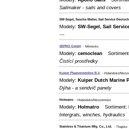
Sailmaker - sails and covers
SW-Segel, Sascha Walter, Sail Service Deutsc
Modely:
SW-Segel, Sail Servic
---
SEPRO GmbH
- Německo
Modely:
cemoclean
Sortiment:
Čistící prostředky
Kuiper Plaatveredeling B.V.
- Holandsko/Nizo
Modely:
Kuiper Dutch Marine 
Dýha - a sendvič panely
Holmatro
- Holandsko/Nizozemsko
Modely:
Holmatro
Sortiment: b
Intergrals, winches, hydraulics
Stainless & Titanium Mfg. Co., Ltd.
- Thajsko