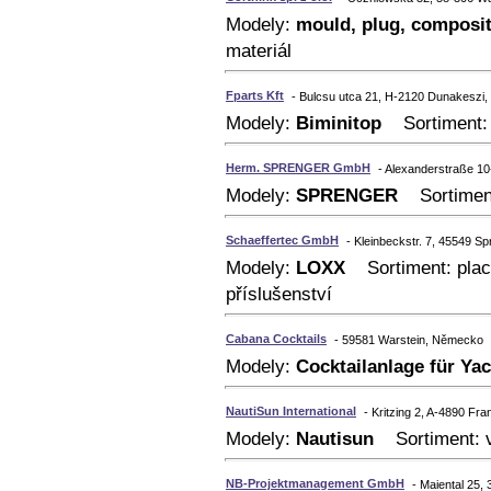
Modely:
mould, plug, composit
materiál
Fparts Kft
- Bulcsu utca 21, H-2120 Dunakeszi
Modely:
Biminitop
Sortiment: v
Herm. SPRENGER GmbH
- Alexanderstraße 1
Modely:
SPRENGER
Sortiment:
Schaeffertec GmbH
- Kleinbeckstr. 7, 45549 
Modely:
LOXX
Sortiment: plach
příslušenství
Cabana Cocktails
- 59581 Warstein, Německo
Modely:
Cocktailanlage für Ya
NautiSun International
- Kritzing 2, A-4890 F
Modely:
Nautisun
Sortiment: vn
NB-Projektmanagement GmbH
- Maiental 25,