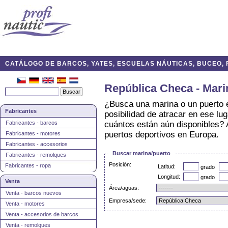
CATÁLOGO DE BARCOS, YATES, ESCUELAS NÁUTICAS, BUCEO, P
República Checa - Mari
¿Busca una marina o un puerto 
Fabricantes
posibilidad de atracar en ese l
Fabricantes - barcos
cuántos están aún disponibles? 
puertos deportivos en Europa.
Fabricantes - motores
Fabricantes - accesorios
Buscar marina/puerto
Fabricantes - remolques
Posición:
Fabricantes - ropa
Latitud:
grado
Longitud:
grado
Venta
Área/aguas:
Venta - barcos nuevos
Empresa/sede:
Venta - motores
Venta - accesorios de barcos
Venta - remolques