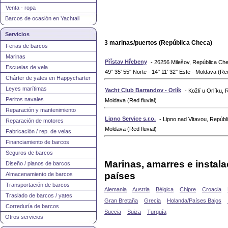
Venta - ropa
Barcos de ocasión en Yachtall
Servicios
3 marinas/puertos (República Checa)
Ferias de barcos
Marinas
Přístav Hřebeny
- 26256 Milešov, República Ch
Escuelas de vela
49° 35' 55'' Norte - 14° 11' 32'' Este - Moldava (Red
Chárter de yates en Happycharter
Leyes marítimas
Yacht Club Barrandov - Orlík
- Kožlí u Orlíku,
Peritos navales
Moldava (Red fluvial)
Reparación y mantenimiento
Lipno Service s.r.o.
- Lipno nad Vltavou, Repúb
Reparación de motores
Moldava (Red fluvial)
Fabricación / rep. de velas
Financiamiento de barcos
Seguros de barcos
Marinas, amarres e instal
Diseño / planos de barcos
países
Almacenamiento de barcos
Transportación de barcos
Alemania
Austria
Bélgica
Chipre
Croacia
Traslado de barcos / yates
Gran Bretaña
Grecia
Holanda/Países Bajos
Correduría de barcos
Suecia
Suiza
Turquía
Otros servicios