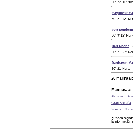
50° 22' 11'' No
Mayflower Ma
50° 21' 42'' No
port pendenn
50° 9' 12'' Nor
Dart Marina
50° 21' 27'' No
Darthaven Ma
50° 21' Norte -
20 marinas/p
Marinas, am
Alemania
Aus
Gran Bretaña
Suecia
Suiza
¿Desea registr
la información 