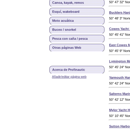
50° 47' 32'' No
Canoa, kayak, remos
Esquí, wakeboard
Bucklers Har
50° 48' 3'' Nor
Moto acuática
Cowes Yacht
Buceo / snorkel
50° 45' 41'' No
Pesca con caña / pesca
East Cowes M
Otras páginas Web
50° 45' 9'' Nor
Lymington Ma
50° 45' 24'' No
Acerca de Profinautic
Añadir/editar página web
Yarmouth Ha
50° 42' 24'' No
Salterns Mari
50° 42' 12'' No
Mylor Yacht 
50° 10' 45'' No
Sutton Harbo