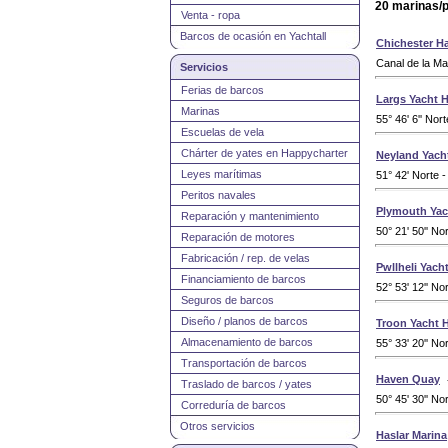
20 marinas/p
Venta - ropa
Barcos de ocasión en Yachtall
Chichester H
Canal de la Ma
Servicios
Ferias de barcos
Largs Yacht 
Marinas
55° 46' 6'' Nort
Escuelas de vela
Chárter de yates en Happycharter
Neyland Yach
Leyes marítimas
51° 42' Norte -
Peritos navales
Plymouth Yac
Reparación y mantenimiento
50° 21' 50'' No
Reparación de motores
Fabricación / rep. de velas
Pwllheli Yach
Financiamiento de barcos
52° 53' 12'' No
Seguros de barcos
Diseño / planos de barcos
Troon Yacht 
Almacenamiento de barcos
55° 33' 20'' No
Transportación de barcos
Haven Quay
Traslado de barcos / yates
50° 45' 30'' No
Correduría de barcos
Otros servicios
Haslar Marina