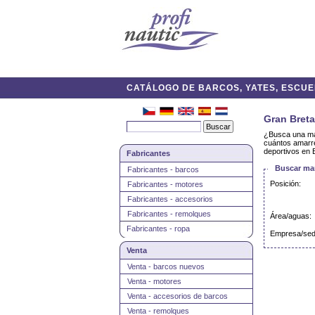
CATÁLOGO DE BARCOS, YATES, ESCUEL
Gran Breta
¿Busca una mar
cuántos amarre
deportivos en 
Fabricantes
Buscar mar
Fabricantes - barcos
Posición:
Fabricantes - motores
Fabricantes - accesorios
Fabricantes - remolques
Área/aguas:
Fabricantes - ropa
Empresa/sed
Venta
Venta - barcos nuevos
Venta - motores
Venta - accesorios de barcos
Venta - remolques