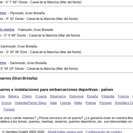
rte - 4° 7' 56'' Oeste - Canal de la Mancha (Mar del Norte)
rina
- Plymouth, Gran Bretaña
rte - 4° 10' Oeste - Canal de la Mancha (Mar del Norte)
is marina
- Falmouth, Gran Bretaña
te - 5° 3' 48'' Oeste - Canal de la Mancha (Mar del Norte)
- Dartmouth, Gran Bretaña
rte - 3° 34' 36'' Este - Canal de la Mancha (Mar del Norte)
rina
- Dartmouth, Gran Bretaña
 3° 34' 24'' Oeste - Canal de la Mancha (Mar del Norte)
uertos (Gran Bretaña)
arres e instalaciones para embarcaciones deportivas - países
tria
Bélgica
Chipre
Croacia
Dinamarca
Eslovenia
España
Finlandia
Francia
Grecia
Holanda/Países Bajos
Italia
Letonia
Malta
Polonia
Portugal
República C
Turquía
ar una o varias marinas? ¿Presta servicios en un puerto? ¿Le gustaría estar en nuestra lis
relativa a los temas: puertos, marinas, amarres, puertos deportivos, etc. son bienvenidas en
© Yachtino GmbH 2003-2026
Añadir/editar página web
Configuración de cookies