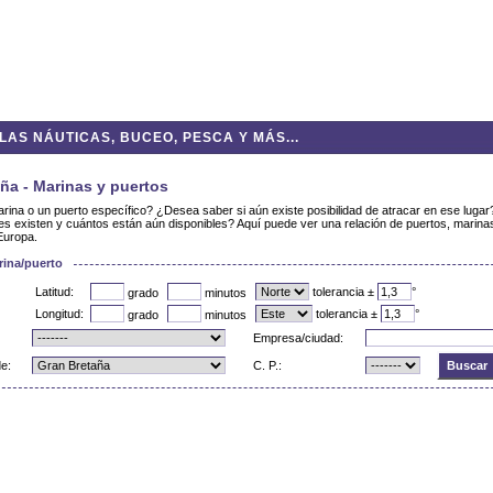
AS NÁUTICAS, BUCEO, PESCA Y MÁS...
ña - Marinas y puertos
ina o un puerto específico? ¿Desea saber si aún existe posibilidad de atracar en ese luga
s existen y cuántos están aún disponibles? Aquí puede ver una relación de puertos, marina
Europa.
ina/puerto
Latitud:
tolerancia ±
°
grado
minutos
Longitud:
tolerancia ±
°
grado
minutos
Empresa/ciudad:
e:
C. P.: