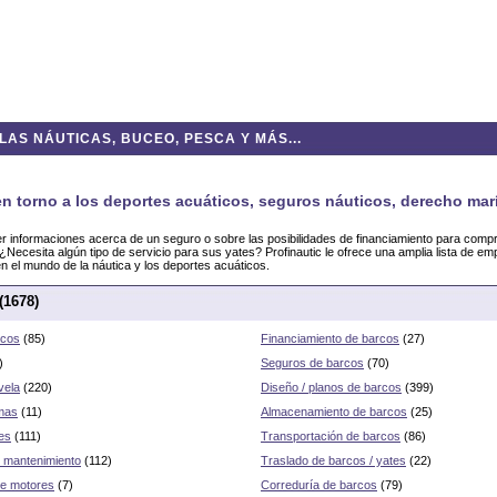
AS NÁUTICAS, BUCEO, PESCA Y MÁS...
en torno a los deportes acuáticos, seguros náuticos, derecho marí
 informaciones acerca de un seguro o sobre las posibilidades de financiamiento para comp
Necesita algún tipo de servicio para sus yates? Profinautic le ofrece una amplia lista de e
n el mundo de la náutica y los deportes acuáticos.
(1678)
rcos
(85)
Financiamiento de barcos
(27)
)
Seguros de barcos
(70)
vela
(220)
Diseño / planos de barcos
(399)
mas
(11)
Almacenamiento de barcos
(25)
es
(111)
Transportación de barcos
(86)
 mantenimiento
(112)
Traslado de barcos / yates
(22)
de motores
(7)
Correduría de barcos
(79)