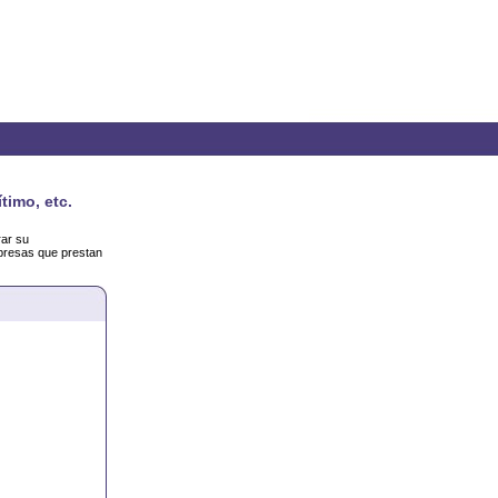
timo, etc.
rar su
mpresas que prestan