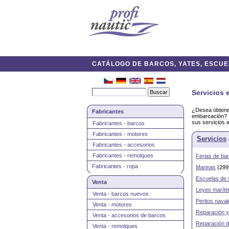
CATÁLOGO DE BARCOS, YATES, ESCUEL
Servicios 
¿Desea obtener
Fabricantes
embarcación? ¿
sus servicios e
Fabricantes - barcos
Fabricantes - motores
Servicios
Fabricantes - accesorios
Fabricantes - remolques
Ferias de ba
Fabricantes - ropa
Marinas
(299
Escuelas de 
Venta
Leyes maríti
Venta - barcos nuevos
Peritos naval
Venta - motores
Reparación y
Venta - accesorios de barcos
Reparación 
Venta - remolques