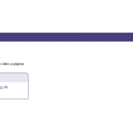
útiles a páginas
os
(4)