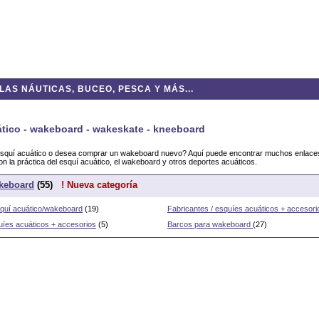
AS NÁUTICAS, BUCEO, PESCA Y MÁS...
tico - wakeboard - wakeskate - kneeboard
squí acuático o desea comprar un wakeboard nuevo? Aquí puede encontrar muchos enlaces 
on la práctica del esquí acuático, el wakeboard y otros deportes acuáticos.
keboard
(55)
! Nueva categoría
esquí acuático/wakeboard
(19)
Fabricantes / esquíes acuáticos + accesori
uíes acuáticos + accesorios
(5)
Barcos para wakeboard
(27)