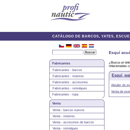
CATÁLOGO DE BARCOS, YATES, ESCUEL
Esquí acuá
¿Busca un tele
Fabricantes
relacionadas c
Fabricantes - barcos
Esquí, wa
Fabricantes - motores
Fabricantes - accesorios
Alquiler de 
Fabricantes - remolques
Venta de esq
Fabricantes - ropa
Venta
Venta - barcos nuevos
Venta - motores
Venta - accesorios de barcos
Venta - remolques