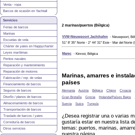
Venta - ropa
Barcos de ocasión en Yachtall
Servicios
2 marinas/puertos (Bélgica)
Ferias de barcos
Marinas
VVW-Nieuwpoort Jachthafen
- Nieuwpoort, Bé
Escuelas de vela
51° 8' 35'' Norte - 2° 44' 31'' Este - Mar del Norte 
Chárter de yates en Happycharter
Leyes marítimas
Marec
- Kinrooi, Bélgica
Peritos navales
Reparación y mantenimiento
Reparación de motores
Marinas, amarres e instal
Fabricación / rep. de velas
países
Financiamiento de barcos
Seguros de barcos
Alemania
Austria
Bélgica
Chipre
Croacia
Diseño / planos de barcos
Gran Bretaña
Grecia
Holanda/Países Bajos
Almacenamiento de barcos
Suecia
Suiza
Turquía
Transportación de barcos
¿Desea registrar una o varias m
Traslado de barcos / yates
gustaría estar en nuestra lista d
Correduría de barcos
temas: puertos, marinas, amarre
Otros servicios
nuestra página.