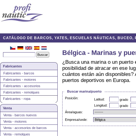
CATÁLOGO DE BARCOS, YATES, ESCUELAS NÁUTICAS, BUCEO, P
Bélgica - Marinas y pue
¿Busca una marina o un puerto 
Fabricantes
posibilidad de atracar en ese l
Fabricantes - barcos
cuántos están aún disponibles? 
puertos deportivos en Europa.
Fabricantes - motores
Fabricantes - accesorios
Buscar marina/puerto
Fabricantes - remolques
Posición:
Fabricantes - ropa
Latitud:
grado
Longitud:
grado
Venta
Área/aguas:
Venta - barcos nuevos
Empresa/sede:
Venta - motores
Venta - accesorios de barcos
Venta - remolques