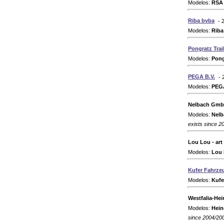
Modelos:
RSA 
Riba bvba
- 
Modelos:
Riba 
Pongratz Tra
Modelos:
Pong
PEGA B.V.
- 
Modelos:
PEGA
Nelbach Gmb
Modelos:
Nelb
exists since 2
Lou Lou - art
Modelos:
Lou 
Kufer Fahrze
Modelos:
Kufe
Westfalia-He
Modelos:
Hein
since 2004/20