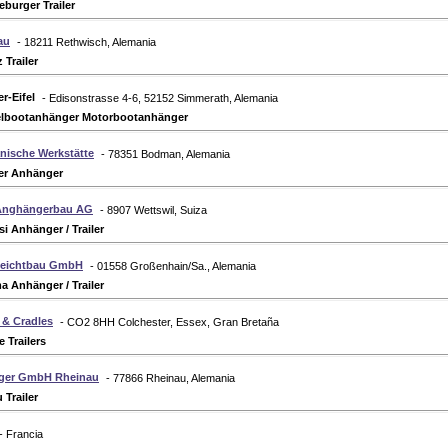
eburger Trailer
au
- 18211 Rethwisch, Alemania
 Trailer
r-Eifel
- Edisonstrasse 4-6, 52152 Simmerath, Alemania
lbootanhänger Motorbootanhänger
nische Werkstätte
- 78351 Bodman, Alemania
er Anhänger
 Anghängerbau AG
- 8907 Wettswil, Suiza
si Anhänger / Trailer
leichtbau GmbH
- 01558 Großenhain/Sa., Alemania
a Anhänger / Trailer
s & Cradles
- CO2 8HH Colchester, Essex, Gran Bretaña
e Trailers
ger GmbH Rheinau
- 77866 Rheinau, Alemania
 Trailer
- Francia