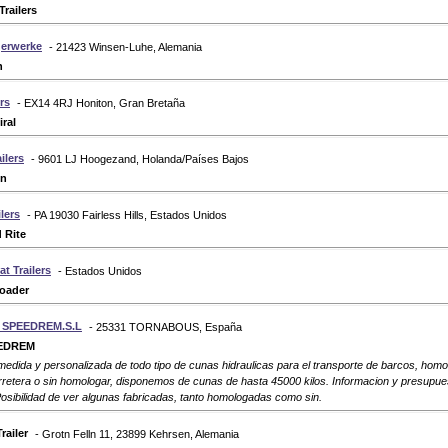
Trailers
erwerke
- 21423 Winsen-Luhe, Alemania
h
rs
- EX14 4RJ Honiton, Gran Bretaña
ral
ilers
- 9601 LJ Hoogezand, Holanda/Países Bajos
in
lers
- PA 19030 Fairless Hills, Estados Unidos
 Rite
t Trailers
- Estados Unidos
oader
SPEEDREM.S.L
- 25331 TORNABOUS, España
EDREM
medida y personalizada de todo tipo de cunas hidraulicas para el transporte de barcos, hom
arretera o sin homologar, disponemos de cunas de hasta 45000 kilos. Informacion y presupue
sibilidad de ver algunas fabricadas, tanto homologadas como sin.
railer
- Grotn Felln 11, 23899 Kehrsen, Alemania