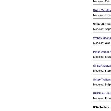
Modelos:
Ratz
Kuhz Metallb
Modelos:
Kuhz
Schmidt-Traile
Modelos:
Sege
Weber, Mecha
Modelos:
Web
Peter Stüssi
Modelos:
Stüs
STEMA Metal
Modelos:
Stem
Snipe Trailer
Modelos:
Snip
RUKU Anhän
Modelos:
Ruku
RSA Trailers