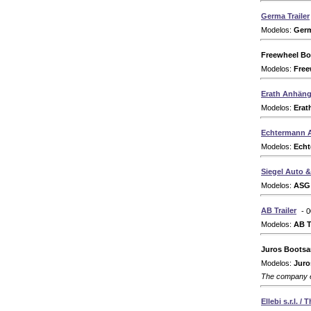
Germa Trailer
Modelos:
Germ
Freewheel Boa
Modelos:
Free
Erath Anhän
Modelos:
Erath
Echtermann 
Modelos:
Echt
Siegel Auto 
Modelos:
ASG 
AB Trailer
- 
Modelos:
AB T
Juros Boots
Modelos:
Juros
The company e
Ellebi s.r.l. / 