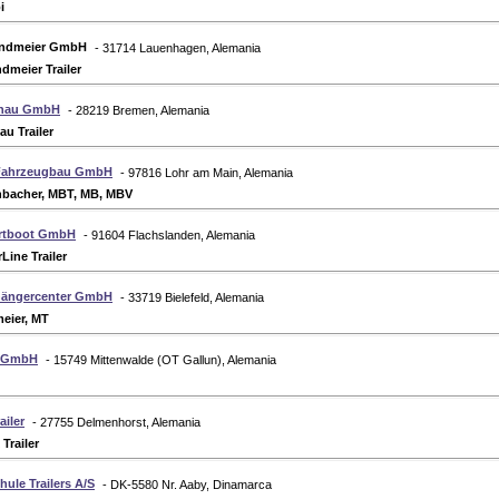
i
undmeier GmbH
- 31714 Lauenhagen, Alemania
dmeier Trailer
chau GmbH
- 28219 Bremen, Alemania
au Trailer
 Fahrzeugbau GmbH
- 97816 Lohr am Main, Alemania
nbacher, MBT, MB, MBV
ortboot GmbH
- 91604 Flachslanden, Alemania
Line Trailer
hängercenter GmbH
- 33719 Bielefeld, Alemania
eier, MT
r GmbH
- 15749 Mittenwalde (OT Gallun), Alemania
iler
- 27755 Delmenhorst, Alemania
Trailer
hule Trailers A/S
- DK-5580 Nr. Aaby, Dinamarca