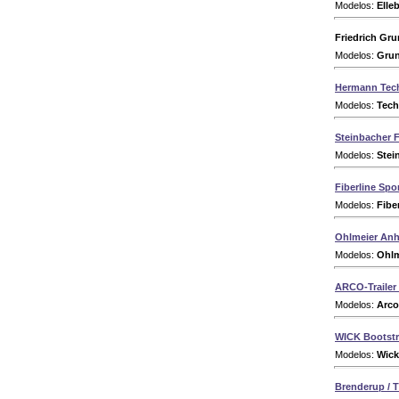
Modelos:
Elleb
Friedrich Gr
Modelos:
Grun
Hermann Te
Modelos:
Tech
Steinbacher
Modelos:
Stei
Fiberline Sp
Modelos:
Fiber
Ohlmeier An
Modelos:
Ohlm
ARCO-Traile
Modelos:
Arco
WICK Bootstra
Modelos:
Wick 
Brenderup / T