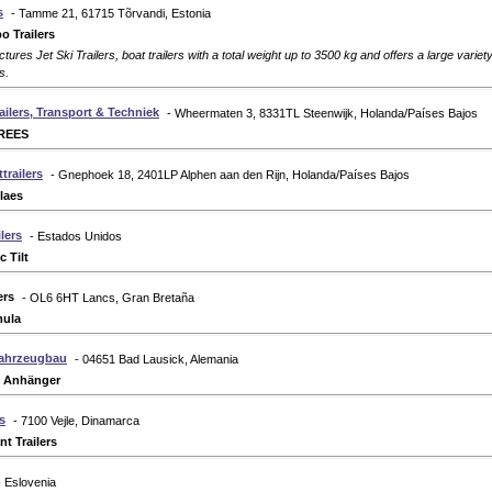
s
- Tamme 21, 61715 Tõrvandi, Estonia
o Trailers
res Jet Ski Trailers, boat trailers with a total weight up to 3500 kg and offers a large varie
s.
ailers, Transport & Techniek
- Wheermaten 3, 8331TL Steenwijk, Holanda/Países Bajos
REES
trailers
- Gnephoek 18, 2401LP Alphen aan den Rijn, Holanda/Países Bajos
laes
ilers
- Estados Unidos
c Tilt
ers
- OL6 6HT Lancs, Gran Bretaña
mula
lfahrzeugbau
- 04651 Bad Lausick, Alemania
f Anhänger
rs
- 7100 Vejle, Dinamarca
nt Trailers
- Eslovenia