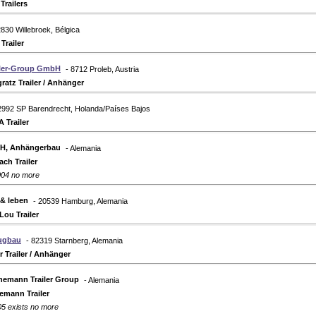
Trailers
2830 Willebroek, Bélgica
Trailer
iler-Group GmbH
- 8712 Proleb, Austria
ratz Trailer / Anhänger
2992 SP Barendrecht, Holanda/Países Bajos
 Trailer
H, Anhängerbau
- Alemania
ach Trailer
004 no more
 & leben
- 20539 Hamburg, Alemania
Lou Trailer
ugbau
- 82319 Starnberg, Alemania
r Trailer / Anhänger
inemann Trailer Group
- Alemania
emann Trailer
05 exists no more