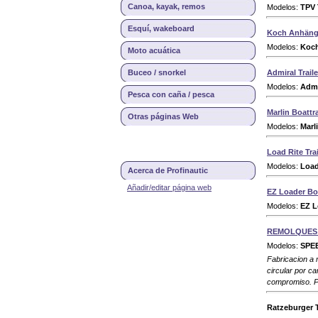
Canoa, kayak, remos
Modelos:
TPV 
Esquí, wakeboard
Koch Anhäng
Modelos:
Koc
Moto acuática
Buceo / snorkel
Admiral Traile
Modelos:
Admi
Pesca con caña / pesca
Marlin Boattra
Otras páginas Web
Modelos:
Marl
Load Rite Trai
Modelos:
Load
Acerca de Profinautic
Añadir/editar página web
EZ Loader Boa
Modelos:
EZ L
REMOLQUES 
Modelos:
SPE
Fabricacion a 
circular por c
compromiso. Po
Ratzeburger T