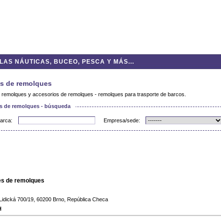
AS NÁUTICAS, BUCEO, PESCA Y MÁS...
es de remolques
 remolques y accesorios de remolques - remolques para trasporte de barcos.
es de remolques - búsqueda
arca:
Empresa/sede:
es de remolques
 Lidická 700/19, 60200 Brno, República Checa
H