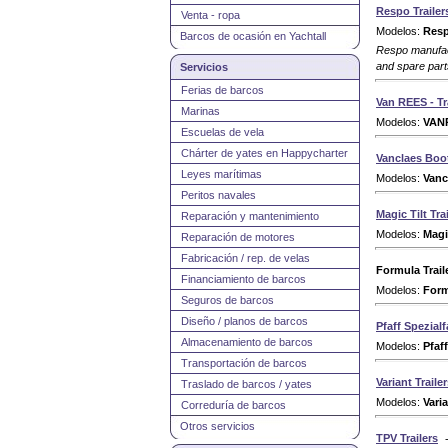
Respo Trailer
Venta - ropa
Modelos:
Resp
Barcos de ocasión en Yachtall
Respo manufactu
and spare part
Servicios
Ferias de barcos
Van REES - Tr
Marinas
Modelos:
VAN
Escuelas de vela
Chárter de yates en Happycharter
Vanclaes Boot
Leyes marítimas
Modelos:
Vanc
Peritos navales
Magic Tilt Tra
Reparación y mantenimiento
Modelos:
Magi
Reparación de motores
Fabricación / rep. de velas
Formula Trail
Financiamiento de barcos
Modelos:
For
Seguros de barcos
Diseño / planos de barcos
Pfaff Spezia
Almacenamiento de barcos
Modelos:
Pfaf
Transportación de barcos
Variant Traile
Traslado de barcos / yates
Modelos:
Varia
Correduría de barcos
Otros servicios
TPV Trailers