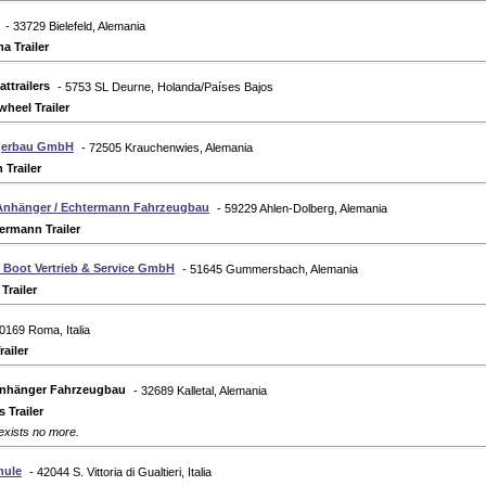
- 33729 Bielefeld, Alemania
a Trailer
ttrailers
- 5753 SL Deurne, Holanda/Países Bajos
wheel Trailer
gerbau GmbH
- 72505 Krauchenwies, Alemania
 Trailer
Anhänger / Echtermann Fahrzeugbau
- 59229 Ahlen-Dolberg, Alemania
ermann Trailer
& Boot Vertrieb & Service GmbH
- 51645 Gummersbach, Alemania
Trailer
00169 Roma, Italia
railer
anhänger Fahrzeugbau
- 32689 Kalletal, Alemania
 Trailer
xists no more.
Thule
- 42044 S. Vittoria di Gualtieri, Italia