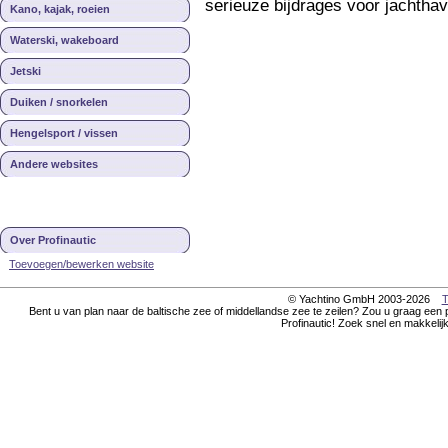
serieuze bijdrages voor jachtha
Kano, kajak, roeien
Waterski, wakeboard
Jetski
Duiken / snorkelen
Hengelsport / vissen
Andere websites
Over Profinautic
Toevoegen/bewerken website
© Yachtino GmbH 2003-2026
T
Bent u van plan naar de baltische zee of middellandse zee te zeilen? Zou u graag een 
Profinautic! Zoek snel en makkelij