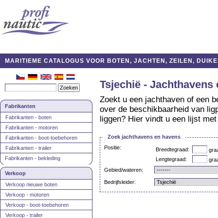
MARITIEME CATALOGUS VOOR BOTEN, JACHTEN, ZEILEN, DUIKE
Tsjechië - Jachthavens
Zoekt u een jachthaven of een b
Fabrikanten
over de beschikbaarheid van lig
Fabrikanten - boten
liggen? Hier vindt u een lijst m
Fabrikanten - motoren
Zoek jachthavens en havens
Fabrikanten - boot-toebehoren
Positie:
Fabrikanten - trailer
Breedtegraad:
gra
Fabrikanten - bekleding
Lengtegraad:
gra
Gebied/wateren:
Verkoop
Bedrijfsleider:
Verkoop nieuwe boten
Verkoop - motoren
Verkoop - boot-toebehoren
Verkoop - trailer