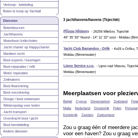
Verkoop - bekleding
Boten te koop op Yachtall
3 jachthavens/havens (Tsjechië)
Diensten
Botenbeurzen
Přístav Hřebeny
- 26256 Milešov, Tsjechië
Jachthavens
49° 35' 55'' Noord - 14° 11' 32'' oost - Moldau (Bi
Motorboot-/zeilscholen
Jacht charter op Happycharter
Yacht Club Barrandov - Orlík
- Kožlí u Orlíku, 
Maritiem recht
Moldau (Binnenwater)
Boot-experts / keuringen
Lipno Service s.r.o.
- Lipno nad Vltavou, Tsjechi
Boot-reparaties / refit
Moldau (Binnenwater)
Motor reparaties
Zeilmakers
Boot-financiering
Meerplaatsen voor plezier
Boot-verzekering
Design / boot ontwerpen
België
Cyprus
Denemarken
Duitsland
Finl
Winteropslag voor boten
Malta
Nederland
Oostenrijk
Polen
Portugal
Jacht-transport
Koninkrijk
Zweden
Zwitserland
Overdracht boot / jacht
Boot-bemiddeling
Zou u graag één of meerdere jac
Andere diensten
voor een haven? Zou u graag ver