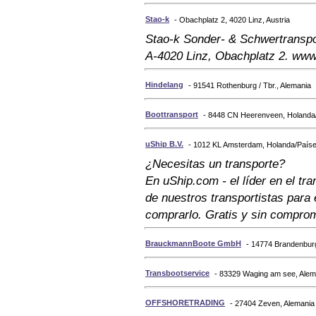
Stao-k
- Obachplatz 2, 4020 Linz, Austria
Stao-k Sonder- & Schwertranspor
A-4020 Linz, Obachplatz 2. www.
Hindelang
- 91541 Rothenburg / Tbr., Alemania
Boottransport
- 8448 CN Heerenveen, Holanda
uShip B.V.
- 1012 KL Amsterdam, Holanda/Paíse
¿Necesitas un transporte?
En uShip.com - el líder en el tra
de nuestros transportistas para 
comprarlo. Gratis y sin compro
BrauckmannBoote GmbH
- 14774 Brandenburg
Transbootservice
- 83329 Waging am see, Alem
OFFSHORETRADING
- 27404 Zeven, Alemania