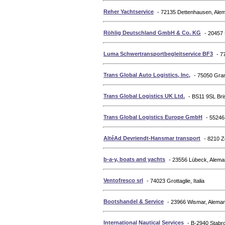
Reher Yachtservice
- 72135 Dettenhausen, Ale
Röhlig Deutschland GmbH & Co. KG
- 20457
Luma Schwertransportbegleitservice BF3
- 7
Trans Global Auto Logistics, Inc,
- 75050 Gran
Trans Global Logistics UK Ltd.
- BS11 9SL Bri
Trans Global Logistics Europe GmbH
- 55246
AltéAd Devriendt-Hansmar transport
- 8210 Z
b-a-y, boats and yachts
- 23556 Lübeck, Alema
Ventofresco srl
- 74023 Grottaglie, Italia
Bootshandel & Service
- 23966 Wismar, Aleman
International Nautical Services
- B-2940 Stabr