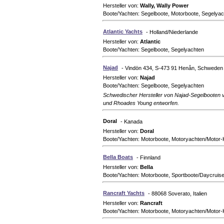
Hersteller von:
Wally, Wally Power
Boote/Yachten: Segelboote, Motorboote, Segely
Atlantic Yachts
- Holland/Niederlande
Hersteller von:
Atlantic
Boote/Yachten: Segelboote, Segelyachten
Najad
- Vindön 434, S-473 91 Henån, Schweden
Hersteller von:
Najad
Boote/Yachten: Segelboote, Segelyachten
Schwedischer Hersteller von Najad-Segelbooten vo
und Rhoades Young entworfen.
Doral
- Kanada
Hersteller von:
Doral
Boote/Yachten: Motorboote, Motoryachten/Motor-
Bella Boats
- Finnland
Hersteller von:
Bella
Boote/Yachten: Motorboote, Sportboote/Daycruise
Rancraft Yachts
- 88068 Soverato, Italien
Hersteller von:
Rancraft
Boote/Yachten: Motorboote, Motoryachten/Motor-