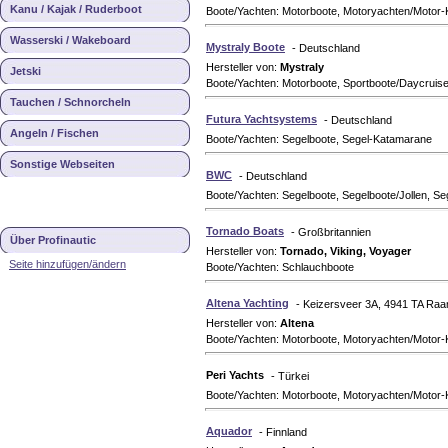
Kanu / Kajak / Ruderboot
Boote/Yachten: Motorboote, Motoryachten/Motor-K
Wasserski / Wakeboard
Mystraly Boote
- Deutschland
Hersteller von:
Mystraly
Jetski
Boote/Yachten: Motorboote, Sportboote/Daycruise
Tauchen / Schnorcheln
Futura Yachtsystems
- Deutschland
Angeln / Fischen
Boote/Yachten: Segelboote, Segel-Katamarane
Sonstige Webseiten
BWC
- Deutschland
Boote/Yachten: Segelboote, Segelboote/Jollen, S
Tornado Boats
- Großbritannien
Über Profinautic
Hersteller von:
Tornado, Viking, Voyager
Seite hinzufügen/ändern
Boote/Yachten: Schlauchboote
Altena Yachting
- Keizersveer 3A, 4941 TA Raa
Hersteller von:
Altena
Boote/Yachten: Motorboote, Motoryachten/Motor-
Peri Yachts
- Türkei
Boote/Yachten: Motorboote, Motoryachten/Motor-
Aquador
- Finnland