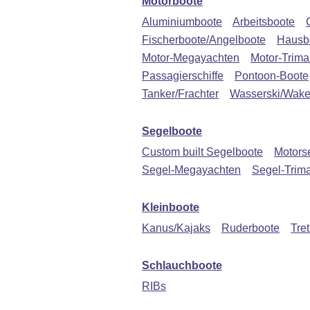
Motorboote
Aluminiumboote
Arbeitsboote
Fischerboote/Angelboote
Hausb
Motor-Megayachten
Motor-Trima
Passagierschiffe
Pontoon-Boote
Tanker/Frachter
Wasserski/Wake
Segelboote
Custom built Segelboote
Motors
Segel-Megayachten
Segel-Trim
Kleinboote
Kanus/Kajaks
Ruderboote
Tre
Schlauchboote
RIBs