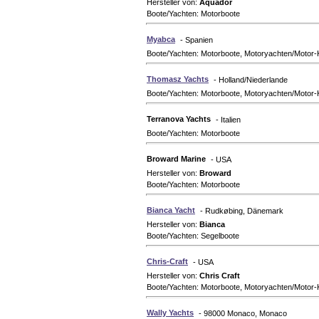
Hersteller von:
Aquador
Boote/Yachten: Motorboote
Myabca
- Spanien
Boote/Yachten: Motorboote, Motoryachten/Motor-
Thomasz Yachts
- Holland/Niederlande
Boote/Yachten: Motorboote, Motoryachten/Motor-
Terranova Yachts
- Italien
Boote/Yachten: Motorboote
Broward Marine
- USA
Hersteller von:
Broward
Boote/Yachten: Motorboote
Bianca Yacht
- Rudkøbing, Dänemark
Hersteller von:
Bianca
Boote/Yachten: Segelboote
Chris-Craft
- USA
Hersteller von:
Chris Craft
Boote/Yachten: Motorboote, Motoryachten/Motor-
Wally Yachts
- 98000 Monaco, Monaco