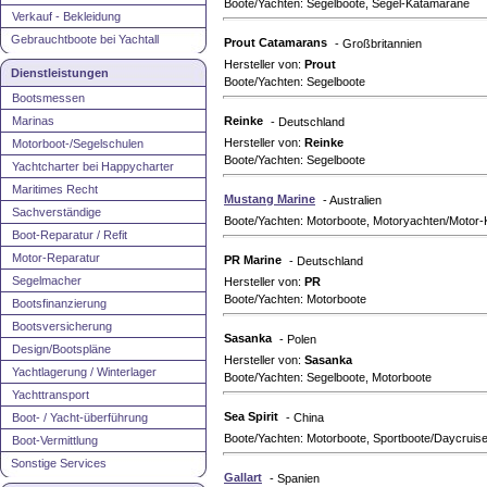
Boote/Yachten: Segelboote, Segel-Katamarane
Verkauf - Bekleidung
Gebrauchtboote bei Yachtall
Prout Catamarans
- Großbritannien
Hersteller von:
Prout
Dienstleistungen
Boote/Yachten: Segelboote
Bootsmessen
Marinas
Reinke
- Deutschland
Hersteller von:
Reinke
Motorboot-/Segelschulen
Boote/Yachten: Segelboote
Yachtcharter bei Happycharter
Maritimes Recht
Mustang Marine
- Australien
Sachverständige
Boote/Yachten: Motorboote, Motoryachten/Motor-
Boot-Reparatur / Refit
Motor-Reparatur
PR Marine
- Deutschland
Segelmacher
Hersteller von:
PR
Boote/Yachten: Motorboote
Bootsfinanzierung
Bootsversicherung
Sasanka
- Polen
Design/Bootspläne
Hersteller von:
Sasanka
Yachtlagerung / Winterlager
Boote/Yachten: Segelboote, Motorboote
Yachttransport
Sea Spirit
Boot- / Yacht-überführung
- China
Boote/Yachten: Motorboote, Sportboote/Daycruise
Boot-Vermittlung
Sonstige Services
Gallart
- Spanien