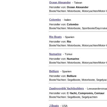
Ocean Alexander
- Taiwan
Hersteller von:
Ocean Alexander
Boote/Yachten: Motorboote, Motoryachten/Motor-
Colombo
- Italien
Hersteller von:
Colombo
Boote/Yachten: Motorboote, Sportboote/Daycruise
Rio Boats
- Spanien
Hersteller von:
Rio
Boote/Yachten: Motorboote, Motoryachten/Motor-
Numarine
- Türkei
Hersteller von:
Numarine
Boote/Yachten: Motorboote, Motoryachten/Motor-
Belliure
- Spanien
Hersteller von:
Belliure
Boote/Yachten: Segelboote, Motorboote, Segelyac
Zaadnoordijk Yachtbuilders
- Leeuwarderstraa
Hersteller von:
C-Yacht, Compromis, Centaur
Boote/Yachten: Segelboote, Segelyachten
J Boats
- USA