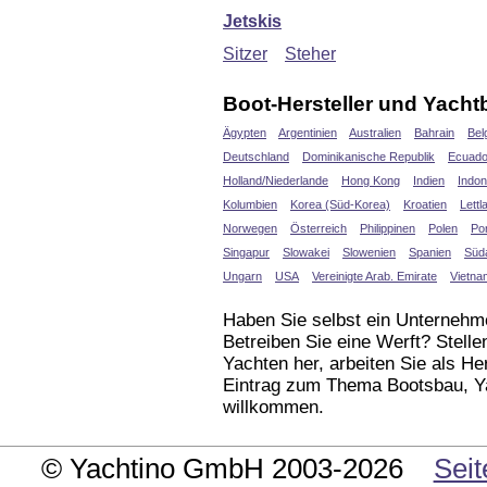
Jetskis
Sitzer
Steher
Boot-Hersteller und Yacht
Ägypten
Argentinien
Australien
Bahrain
Bel
Deutschland
Dominikanische Republik
Ecuado
Holland/Niederlande
Hong Kong
Indien
Indon
Kolumbien
Korea (Süd-Korea)
Kroatien
Lettl
Norwegen
Österreich
Philippinen
Polen
Por
Singapur
Slowakei
Slowenien
Spanien
Süda
Ungarn
USA
Vereinigte Arab. Emirate
Vietna
Haben Sie selbst ein Unternehm
Betreiben Sie eine Werft? Stell
Yachten her, arbeiten Sie als H
Eintrag zum Thema Bootsbau, Yac
willkommen.
© Yachtino GmbH 2003-2026
Seit