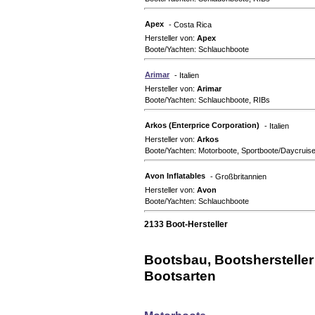
Apex
- Costa Rica
Hersteller von:
Apex
Boote/Yachten: Schlauchboote
Arimar
- Italien
Hersteller von:
Arimar
Boote/Yachten: Schlauchboote, RIBs
Arkos (Enterprice Corporation)
- Italien
Hersteller von:
Arkos
Boote/Yachten: Motorboote, Sportboote/Daycruise
Avon Inflatables
- Großbritannien
Hersteller von:
Avon
Boote/Yachten: Schlauchboote
2133 Boot-Hersteller
Bootsbau, Bootshersteller 
Bootsarten