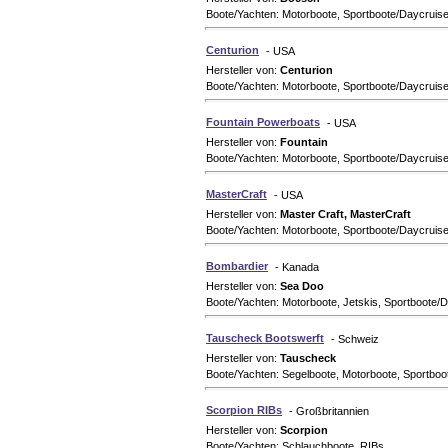
Boote/Yachten: Motorboote, Sportboote/Daycrui
Centurion
- USA
Hersteller von:
Centurion
Boote/Yachten: Motorboote, Sportboote/Daycrui
Fountain Powerboats
- USA
Hersteller von:
Fountain
Boote/Yachten: Motorboote, Sportboote/Daycruis
MasterCraft
- USA
Hersteller von:
Master Craft, MasterCraft
Boote/Yachten: Motorboote, Sportboote/Daycrui
Bombardier
- Kanada
Hersteller von:
Sea Doo
Boote/Yachten: Motorboote, Jetskis, Sportboote
Tauscheck Bootswerft
- Schweiz
Hersteller von:
Tauscheck
Boote/Yachten: Segelboote, Motorboote, Sportboo
Scorpion RIBs
- Großbritannien
Hersteller von:
Scorpion
Boote/Yachten: Schlauchboote, RIBs