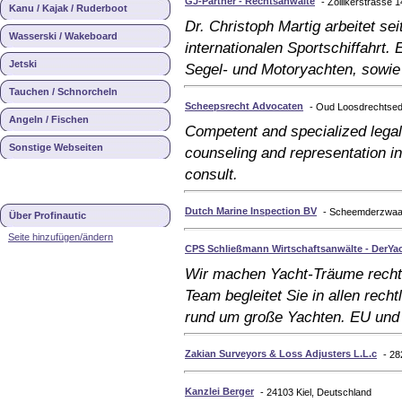
GJ-Partner - Rechtsanwälte
- Zollikerstrasse
Kanu / Kajak / Ruderboot
Dr. Christoph Martig arbeitet se
Wasserski / Wakeboard
internationalen Sportschiffahrt. 
Jetski
Segel- und Motoryachten, sowie
Tauchen / Schnorcheln
Scheepsrecht Advocaten
- Oud Loosdrechtsed
Angeln / Fischen
Competent and specialized legal
Sonstige Webseiten
counseling and representation in c
consult.
Dutch Marine Inspection BV
- Scheemderzwaag
Über Profinautic
Seite hinzufügen/ändern
CPS Schließmann Wirtschaftsanwälte - DerYa
Wir machen Yacht-Träume rechts
Team begleitet Sie in allen recht
rund um große Yachten. EU und 
Zakian Surveyors & Loss Adjusters L.L.c
- 28
Kanzlei Berger
- 24103 Kiel, Deutschland