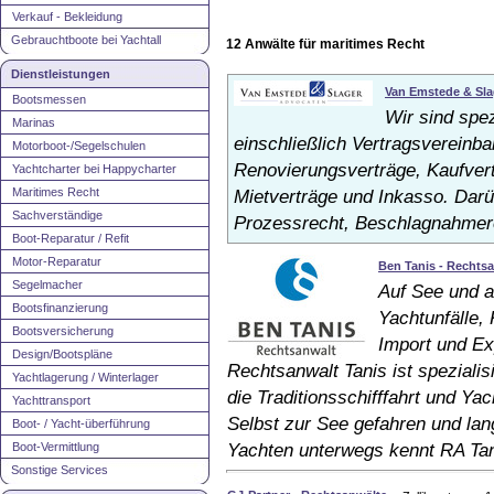
Verkauf - Bekleidung
Gebrauchtboote bei Yachtall
12 Anwälte für maritimes Recht
Dienstleistungen
Van Emstede & Sl
Bootsmessen
Wir sind spez
Marinas
einschließlich Vertragsvereinba
Motorboot-/Segelschulen
Renovierungsverträge, Kaufvert
Yachtcharter bei Happycharter
Maritimes Recht
Mietverträge und Inkasso. Darüb
Sachverständige
Prozessrecht, Beschlagnahmer
Boot-Reparatur / Refit
Motor-Reparatur
Ben Tanis - Rechts
Segelmacher
Auf See und a
Bootsfinanzierung
Yachtunfälle,
Bootsversicherung
Import und Ex
Design/Bootspläne
Rechtsanwalt Tanis ist speziali
Yachtlagerung / Winterlager
die Traditionsschifffahrt und Ya
Yachttransport
Selbst zur See gefahren und lang
Boot- / Yacht-überführung
Boot-Vermittlung
Yachten unterwegs kennt RA Tan
Sonstige Services