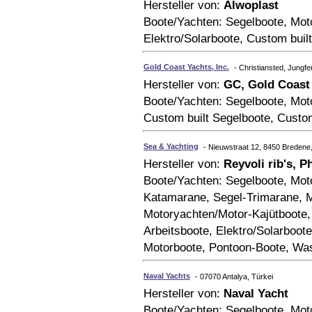
Hersteller von:
Alwoplast
Boote/Yachten: Segelboote, Mo
Elektro/Solarboote, Custom buil
Gold Coast Yachts, Inc.
- Christiansted, Jungfe
Hersteller von:
GC, Gold Coast
Boote/Yachten: Segelboote, Mo
Custom built Segelboote, Custo
Sea & Yachting
- Nieuwstraat 12, 8450 Bredene,
Hersteller von:
Reyvoli rib's, 
Boote/Yachten: Segelboote, Mot
Katamarane, Segel-Trimarane, M
Motoryachten/Motor-Kajütboote
Arbeitsboote, Elektro/Solarboot
Motorboote, Pontoon-Boote, Wa
Naval Yachts
- 07070 Antalya, Türkei
Hersteller von:
Naval Yacht
Boote/Yachten: Segelboote, Mot