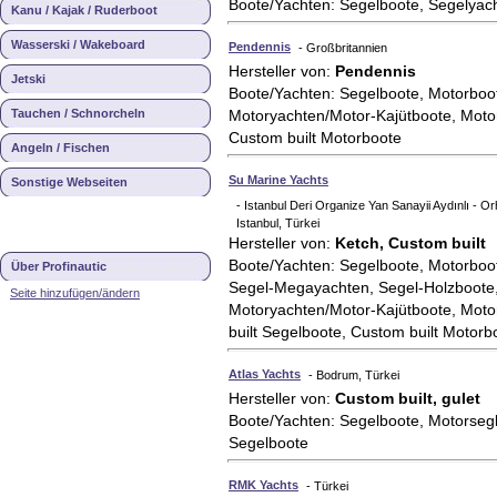
Boote/Yachten: Segelboote, Segelyach
Kanu / Kajak / Ruderboot
Wasserski / Wakeboard
Pendennis
- Großbritannien
Hersteller von:
Pendennis
Jetski
Boote/Yachten: Segelboote, Motorboo
Tauchen / Schnorcheln
Motoryachten/Motor-Kajütboote, Moto
Custom built Motorboote
Angeln / Fischen
Su Marine Yachts
Sonstige Webseiten
- Istanbul Deri Organize Yan Sanayii Aydınlı - O
Istanbul, Türkei
Hersteller von:
Ketch, Custom built
Boote/Yachten: Segelboote, Motorboot
Über Profinautic
Segel-Megayachten, Segel-Holzboote,
Seite hinzufügen/ändern
Motoryachten/Motor-Kajütboote, Moto
built Segelboote, Custom built Motorb
Atlas Yachts
- Bodrum, Türkei
Hersteller von:
Custom built, gulet
Boote/Yachten: Segelboote, Motorsegl
Segelboote
RMK Yachts
- Türkei