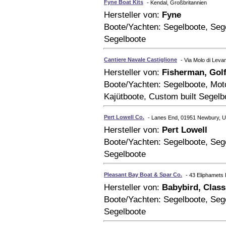
Fyne Boat Kits
- Kendal, Großbritannien
Hersteller von:
Fyne
Boote/Yachten: Segelboote, Sege
Segelboote
Cantiere Navale Castiglione
- Via Molo di Levan
Hersteller von:
Fisherman, Golf
Boote/Yachten: Segelboote, Mot
Kajütboote, Custom built Segelb
Pert Lowell Co.
- Lanes End, 01951 Newbury, 
Hersteller von:
Pert Lowell
Boote/Yachten: Segelboote, Sege
Segelboote
Pleasant Bay Boat & Spar Co.
- 43 Eliphamets
Hersteller von:
Babybird, Class
Boote/Yachten: Segelboote, Sege
Segelboote