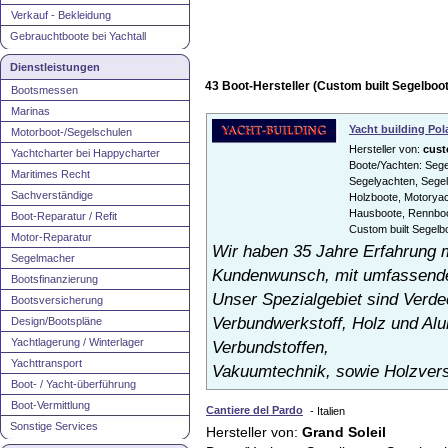
Verkauf - Bekleidung
Gebrauchtboote bei Yachtall
Dienstleistungen
43 Boot-Hersteller (Custom built Segelboo
Bootsmessen
Marinas
Yacht building Po
Motorboot-/Segelschulen
Hersteller von:
cust
Yachtcharter bei Happycharter
Boote/Yachten: Segel
Maritimes Recht
Segelyachten, Segel
Sachverständige
Holzboote, Motorya
Hausboote, Rennboo
Boot-Reparatur / Refit
Custom built Segelb
Motor-Reparatur
Wir haben 35 Jahre Erfahrung 
Segelmacher
Kundenwunsch, mit umfassenden
Bootsfinanzierung
Unser Spezialgebiet sind Verd
Bootsversicherung
Verbundwerkstoff, Holz und Al
Design/Bootspläne
Yachtlagerung / Winterlager
Verbundstoffen,
Yachttransport
Vakuumtechnik, sowie Holzvers
Boot- / Yacht-überführung
Boot-Vermittlung
Cantiere del Pardo
- Italien
Sonstige Services
Hersteller von:
Grand Soleil