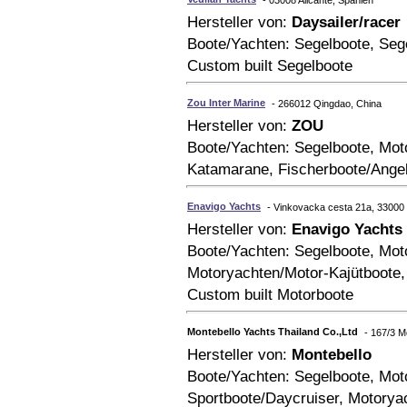
- 03008 Alicante, Spanien
Hersteller von:
Daysailer/racer
Boote/Yachten: Segelboote, Seg
Custom built Segelboote
Zou Inter Marine
- 266012 Qingdao, China
Hersteller von:
ZOU
Boote/Yachten: Segelboote, Moto
Katamarane, Fischerboote/Angel
Enavigo Yachts
- Vinkovacka cesta 21a, 33000 V
Hersteller von:
Enavigo Yachts
Boote/Yachten: Segelboote, Mot
Motoryachten/Motor-Kajütboote,
Custom built Motorboote
Montebello Yachts Thailand Co.,Ltd
- 167/3 M
Hersteller von:
Montebello
Boote/Yachten: Segelboote, Mot
Sportboote/Daycruiser, Motorya