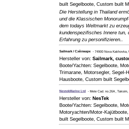
built Segelboote, Custom built 
Die Herstellung in Thailand er
und die Klassischen Monorumpf-
dem todays Weltmarkt zu erzeu
kundenspezifisches Innere tun, 
Erfahrung zu personifizieren..
Sailmark / Сэйлмарк
- 74900 Nova Kakhovka, 
Hersteller von:
Sailmark, custo
Boote/Yachten: Segelboote, Mot
Trimarane, Motorsegler, Segel-
Hausboote, Custom built Segelb
NestekMarine Ltd
- Mete Cad. no.26A , Taksim, 
Hersteller von:
NesTek
Boote/Yachten: Segelboote, Mot
Motoryachten/Motor-Kajütboote
built Segelboote, Custom built 