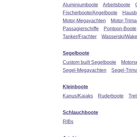
Aluminiumboote
Arbeitsboote
Fischerboote/Angelboote
Hausb
Motor-Megayachten
Motor-Trima
Passagierschiffe
Pontoon-Boote
Tanker/Frachter
Wasserski/Wake
Segelboote
Custom built Segelboote
Motors
Segel-Megayachten
Segel-Trim
Kleinboote
Kanus/Kajaks
Ruderboote
Tre
Schlauchboote
RIBs