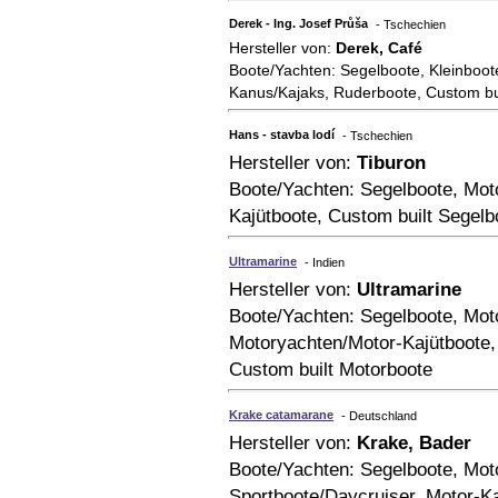
Derek - Ing. Josef Průša
- Tschechien
Hersteller von:
Derek, Café
Boote/Yachten: Segelboote, Kleinboot
Kanus/Kajaks, Ruderboote, Custom bu
Hans - stavba lodí
- Tschechien
Hersteller von:
Tiburon
Boote/Yachten: Segelboote, Mot
Kajütboote, Custom built Segelb
Ultramarine
- Indien
Hersteller von:
Ultramarine
Boote/Yachten: Segelboote, Mot
Motoryachten/Motor-Kajütboote,
Custom built Motorboote
Krake catamarane
- Deutschland
Hersteller von:
Krake, Bader
Boote/Yachten: Segelboote, Mot
Sportboote/Daycruiser, Motor-