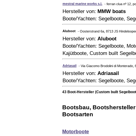
mestral marine works s.l.
- ferran clua nº 12, p
Hersteller von:
MMW boats
Boote/Yachten: Segelboote, Seg
Aluboot
- Oosterstrand 6a, 8713 JS Hindeloope
Hersteller von:
Aluboot
Boote/Yachten: Segelboote, Mot
Kajütboote, Custom built Segelb
Adriasail
- Via Giacomo Brodolini di Monterado, 60
Hersteller von:
Adriasail
Boote/Yachten: Segelboote, Seg
43 Boot-Hersteller (Custom built Segelboo
Bootsbau, Bootshersteller 
Bootsarten
Motorboote