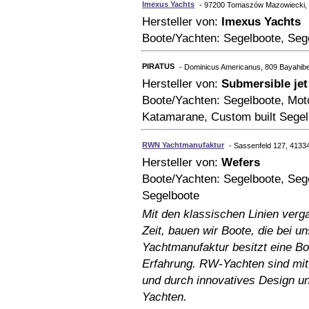
Imexus Yachts
- 97200 Tomaszów Mazowiecki, 
Hersteller von:
Imexus Yachts
Boote/Yachten: Segelboote, Seg
PIRATUS
- Dominicus Americanus, 809 Bayahibe
Hersteller von:
Submersible jet
Boote/Yachten: Segelboote, Mot
Katamarane, Custom built Segel
RWN Yachtmanufaktur
- Sassenfeld 127, 41334
Hersteller von:
Wefers
Boote/Yachten: Segelboote, Sege
Segelboote
Mit den klassischen Linien verg
Zeit, bauen wir Boote, die bei 
Yachtmanufaktur besitzt eine Bo
Erfahrung. RW-Yachten sind mit
und durch innovatives Design u
Yachten.