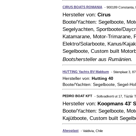
CIRUS BOATS ROMANIA
- 900189 Constanta,
Hersteller von:
Cirus
Boote/Yachten: Segelboote, Moto
Segelyachten, Sportboote/Daycr
Katamarane, Motor-Trimarane, F
Elektro/Solarboote, Kanus/Kajak
Segelboote, Custom built Motor
Bootshersteller aus Rumänien.
HUTTING Yachts BV Makkum
- Stienplaat 3, 
Hersteller von:
Hutting 40
Boote/Yachten: Segelboote, Segel-Hol
PEDRO BOAT KFT
- Soltvadkerti ut 17, Tázlár 
Hersteller von:
Koopmans 43' Sp
Boote/Yachten: Segelboote, Mot
Kajütboote, Custom built Segelb
Alwoplast
- Valdivia, Chile