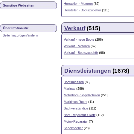
Hersteller - Motoren
(62)
Sonstige Webseiten
Hersteller - Bootszubehör
(115)
Verkauf
(515)
Über Profinautic
Seite hinzufügen/ändern
Verkauf - neue Boote
(296)
Verkauf - Motoren
(62)
Verkauf - Bootszubehör
(98)
Dienstleistungen
(1678)
Bootsmessen
(85)
Marinas
(299)
Motorboot-/Segelschulen
(220)
Maritimes Recht
(11)
Sachverständige
(111)
Boot-Reparatur / Refit
(112)
Motor-Reparatur
(7)
Segelmacher
(28)