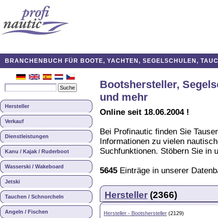
BRANCHENBUCH FÜR BOOTE, YACHTEN, SEGELSCHULEN, TAUCH
Bootshersteller, Segel
und mehr
Hersteller
Online seit 18.06.2004 !
Verkauf
Bei Profinautic finden Sie Tause
Dienstleistungen
Informationen zu vielen nautisc
Suchfunktionen. Stöbern Sie in
Kanu / Kajak / Ruderboot
Wasserski / Wakeboard
5645
Einträge in unserer Daten
Jetski
Hersteller
(2366)
Tauchen / Schnorcheln
Angeln / Fischen
Hersteller - Bootshersteller
(2129)