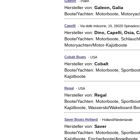
Galeon
- Polen
Hersteller von:
Galeon, Galia
Boote/Yachten: Motorboote, Motoryac
Capelli
- Via delle industrie, 19, 26020 Spinadesco
Hersteller von:
Dino, Capelli, Osia, 
Boote/Yachten: Motorboote, Schlauchb
Motoryachten/Motor-Kajütboote
Cobalt Boats
- USA
Hersteller von:
Cobalt
Boote/Yachten: Motorboote, Sportboot
Kajütboote
Regal
- USA
Hersteller von:
Regal
Boote/Yachten: Motorboote, Sportboot
Kajütboote, Wasserski/Wakeboard-Bo
Saver Boats Holland
- Holland/Niederlande
Hersteller von:
Saver
Boote/Yachten: Motorboote, Sportboot
Kajütboote, Fischerboote/Angelboote