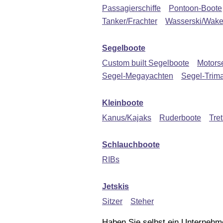
Passagierschiffe
Pontoon-Boote
Tanker/Frachter
Wasserski/Wake
Segelboote
Custom built Segelboote
Motors
Segel-Megayachten
Segel-Trim
Kleinboote
Kanus/Kajaks
Ruderboote
Tre
Schlauchboote
RIBs
Jetskis
Sitzer
Steher
Haben Sie selbst ein Unternehm