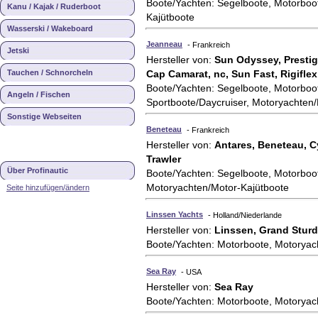
Boote/Yachten: Segelboote, Motorboo
Kanu / Kajak / Ruderboot
Kajütboote
Wasserski / Wakeboard
Jeanneau
- Frankreich
Jetski
Hersteller von:
Sun Odyssey, Prestig
Tauchen / Schnorcheln
Cap Camarat, nc, Sun Fast, Rigiflex
Boote/Yachten: Segelboote, Motorboot
Angeln / Fischen
Sportboote/Daycruiser, Motoryachten
Sonstige Webseiten
Beneteau
- Frankreich
Hersteller von:
Antares, Beneteau, Cy
Trawler
Über Profinautic
Boote/Yachten: Segelboote, Motorboot
Motoryachten/Motor-Kajütboote
Seite hinzufügen/ändern
Linssen Yachts
- Holland/Niederlande
Hersteller von:
Linssen, Grand Sturd
Boote/Yachten: Motorboote, Motoryac
Sea Ray
- USA
Hersteller von:
Sea Ray
Boote/Yachten: Motorboote, Motoryac