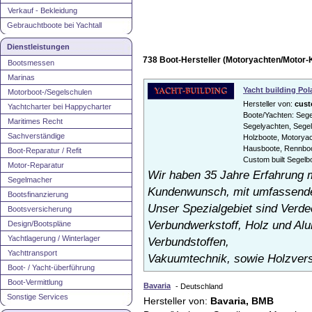
Verkauf - Bekleidung
Gebrauchtboote bei Yachtall
Dienstleistungen
738 Boot-Hersteller (Motoryachten/Motor-
Bootsmessen
Marinas
Yacht building Po
Motorboot-/Segelschulen
Hersteller von:
cust
Yachtcharter bei Happycharter
Boote/Yachten: Segel
Maritimes Recht
Segelyachten, Segel
Sachverständige
Holzboote, Motorya
Hausboote, Rennboo
Boot-Reparatur / Refit
Custom built Segelb
Motor-Reparatur
Wir haben 35 Jahre Erfahrung 
Segelmacher
Kundenwunsch, mit umfassenden
Bootsfinanzierung
Unser Spezialgebiet sind Verd
Bootsversicherung
Verbundwerkstoff, Holz und Al
Design/Bootspläne
Yachtlagerung / Winterlager
Verbundstoffen,
Yachttransport
Vakuumtechnik, sowie Holzvers
Boot- / Yacht-überführung
Boot-Vermittlung
Bavaria
- Deutschland
Sonstige Services
Hersteller von:
Bavaria, BMB