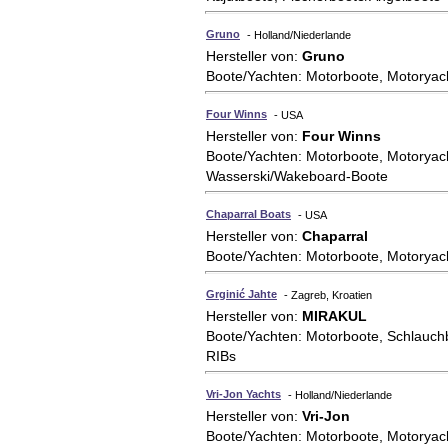
Gruno
- Holland/Niederlande
Hersteller von:
Gruno
Boote/Yachten: Motorboote, Motoryac
Four Winns
- USA
Hersteller von:
Four Winns
Boote/Yachten: Motorboote, Motoryac
Wasserski/Wakeboard-Boote
Chaparral Boats
- USA
Hersteller von:
Chaparral
Boote/Yachten: Motorboote, Motoryac
Grginić Jahte
- Zagreb, Kroatien
Hersteller von:
MIRAKUL
Boote/Yachten: Motorboote, Schlauch
RIBs
Vri-Jon Yachts
- Holland/Niederlande
Hersteller von:
Vri-Jon
Boote/Yachten: Motorboote, Motoryac