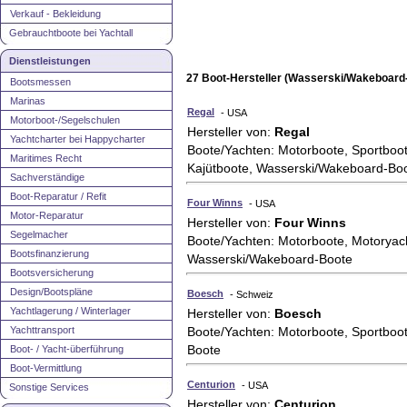
Verkauf - Bekleidung
Gebrauchtboote bei Yachtall
Dienstleistungen
27 Boot-Hersteller (Wasserski/Wakeboard
Bootsmessen
Marinas
Regal
- USA
Motorboot-/Segelschulen
Hersteller von:
Regal
Yachtcharter bei Happycharter
Boote/Yachten: Motorboote, Sportboot
Maritimes Recht
Kajütboote, Wasserski/Wakeboard-Bo
Sachverständige
Boot-Reparatur / Refit
Four Winns
- USA
Motor-Reparatur
Hersteller von:
Four Winns
Segelmacher
Boote/Yachten: Motorboote, Motoryac
Bootsfinanzierung
Wasserski/Wakeboard-Boote
Bootsversicherung
Design/Bootspläne
Boesch
- Schweiz
Yachtlagerung / Winterlager
Hersteller von:
Boesch
Yachttransport
Boote/Yachten: Motorboote, Sportboo
Boote
Boot- / Yacht-überführung
Boot-Vermittlung
Centurion
- USA
Sonstige Services
Hersteller von:
Centurion