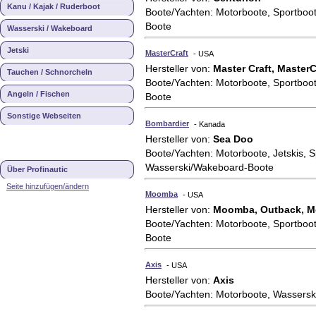
Kanu / Kajak / Ruderboot
Boote/Yachten: Motorboote, Sportboo
Boote
Wasserski / Wakeboard
Jetski
MasterCraft
- USA
Hersteller von:
Master Craft, MasterC
Tauchen / Schnorcheln
Boote/Yachten: Motorboote, Sportboo
Angeln / Fischen
Boote
Sonstige Webseiten
Bombardier
- Kanada
Hersteller von:
Sea Doo
Boote/Yachten: Motorboote, Jetskis, S
Wasserski/Wakeboard-Boote
Über Profinautic
Seite hinzufügen/ändern
Moomba
- USA
Hersteller von:
Moomba, Outback, M
Boote/Yachten: Motorboote, Sportboo
Boote
Axis
- USA
Hersteller von:
Axis
Boote/Yachten: Motorboote, Wassers