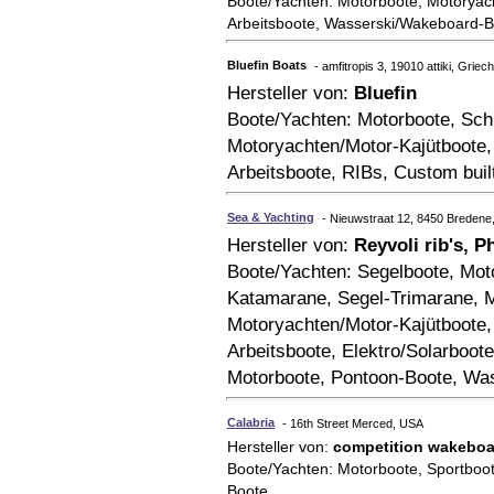
Boote/Yachten: Motorboote, Motoryach
Arbeitsboote, Wasserski/Wakeboard-
Bluefin Boats
- amfitropis 3, 19010 attiki, Griec
Hersteller von:
Bluefin
Boote/Yachten: Motorboote, Sch
Motoryachten/Motor-Kajütboote,
Arbeitsboote, RIBs, Custom bui
Sea & Yachting
- Nieuwstraat 12, 8450 Bredene,
Hersteller von:
Reyvoli rib's, 
Boote/Yachten: Segelboote, Mot
Katamarane, Segel-Trimarane, M
Motoryachten/Motor-Kajütboote
Arbeitsboote, Elektro/Solarboot
Motorboote, Pontoon-Boote, Wa
Calabria
- 16th Street Merced, USA
Hersteller von:
competition wakeboar
Boote/Yachten: Motorboote, Sportboo
Boote