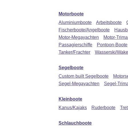
Motorboote
Aluminiumboote
Arbeitsboote
Fischerboote/Angelboote
Hausb
Motor-Megayachten
Motor-Trima
Passagierschiffe
Pontoon-Boote
Tanker/Frachter
Wasserski/Wake
Segelboote
Custom built Segelboote
Motors
Segel-Megayachten
Segel-Trim
Kleinboote
Kanus/Kajaks
Ruderboote
Tre
Schlauchboote