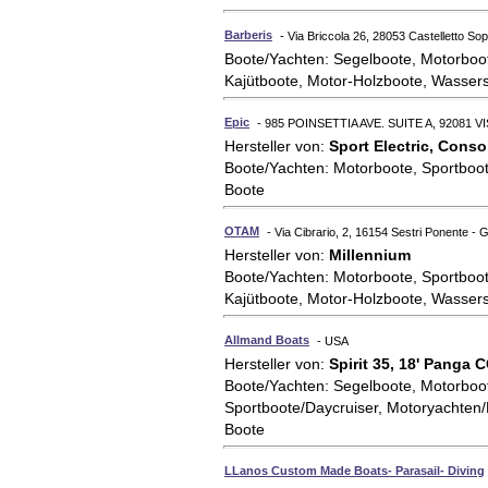
Barberis
- Via Briccola 26, 28053 Castelletto Sopr
Boote/Yachten: Segelboote, Motorboo
Kajütboote, Motor-Holzboote, Wasser
Epic
- 985 POINSETTIA AVE. SUITE A, 92081 V
Hersteller von:
Sport Electric, Conso
Boote/Yachten: Motorboote, Sportboo
Boote
OTAM
- Via Cibrario, 2, 16154 Sestri Ponente - Ge
Hersteller von:
Millennium
Boote/Yachten: Motorboote, Sportboot
Kajütboote, Motor-Holzboote, Wasser
Allmand Boats
- USA
Hersteller von:
Spirit 35, 18' Panga
Boote/Yachten: Segelboote, Motorboot
Sportboote/Daycruiser, Motoryachten
Boote
LLanos Custom Made Boats- Parasail- Diving