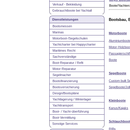
Verkauf - Bekleidung
Boote/Yachten:
Gebrauchtboote bei Yachtall
Dienstleistungen
Bootsbau, B
Bootsmessen
Marinas
Motorboote
Motorboot-/Segelschulen
Aluminiumboot
Yachtcharter bei Happycharter
Motor-Holzboo
Maritimes Recht
Passagierschif
Sachverständige
Boote
Boot-Reparatur / Refit
Motor-Reparatur
Segelboote
Segelmacher
Custom built S
Bootsfinanzierung
Bootsversicherung
Segelboote/Jol
Design/Bootspläne
Yachtlagerung / Winterlager
Kleinboote
Yachttransport
Kanus/Kajaks
Boot- / Yacht-überführung
Boot-Vermittlung
Schlauchboo
Sonstige Services
RIBs