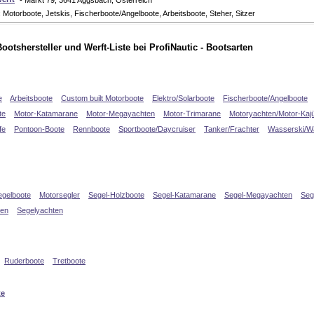
- Markt 79, 3641 Aggsbach, Österreich
 Motorboote, Jetskis, Fischerboote/Angelboote, Arbeitsboote, Steher, Sitzer
ootshersteller und Werft-Liste bei ProfiNautic - Bootsarten
e
Arbeitsboote
Custom built Motorboote
Elektro/Solarboote
Fischerboote/Angelboote
te
Motor-Katamarane
Motor-Megayachten
Motor-Trimarane
Motoryachten/Motor-Kaj
fe
Pontoon-Boote
Rennboote
Sportboote/Daycruiser
Tanker/Frachter
Wasserski/W
egelboote
Motorsegler
Segel-Holzboote
Segel-Katamarane
Segel-Megayachten
Seg
len
Segelyachten
Ruderboote
Tretboote
te