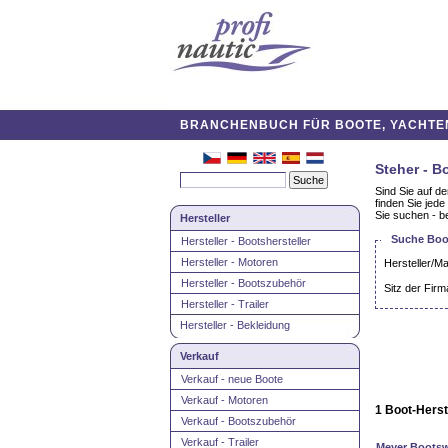
BRANCHENBUCH FÜR BOOTE, YACHTEN,
Steher - B
Sind Sie auf d
finden Sie jed
Sie suchen - be
Hersteller
Suche Boot
Hersteller - Bootshersteller
Hersteller - Motoren
Hersteller/M
Hersteller - Bootszubehör
Sitz der Firm
Hersteller - Trailer
Hersteller - Bekleidung
Verkauf
Verkauf - neue Boote
Verkauf - Motoren
1 Boot-Herst
Verkauf - Bootszubehör
Verkauf - Trailer
Meyer Bootsw