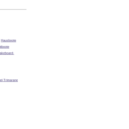
Hausboote
ütboote
akeboard-
el-Trimarane