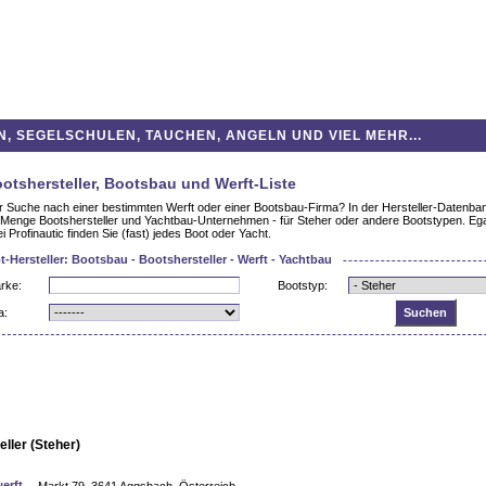
 SEGELSCHULEN, TAUCHEN, ANGELN UND VIEL MEHR...
ootshersteller, Bootsbau und Werft-Liste
er Suche nach einer bestimmten Werft oder einer Bootsbau-Firma? In der Hersteller-Datenban
e Menge Bootshersteller und Yachtbau-Unternehmen - für Steher oder andere Bootstypen. Ega
i Profinautic finden Sie (fast) jedes Boot oder Yacht.
-Hersteller: Bootsbau - Bootshersteller - Werft - Yachtbau
arke:
Bootstyp:
a:
eller (Steher)
erft