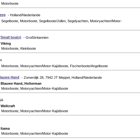
: Motorboote
eeg
- Holland/Niederlande
 Segelboote, Motorboote, Segelboote/Jollen, Segelyachten, Motoryachten/Motor-
(Small boats)
- Großbritannien
:
Viking
 Motorboote, Kleinboote
en
: Motorboote, Motoryachten/Motor-Kajütboote, Fischerboote/Angelboote
Blauwe Hand
- Zomerdijk 28, 7942 JT Meppel, Holland/Niederlande
:
Blauwe Hand, Holterman
: Motorboote, Motoryachten/Motor-Kajütboote
SA
:
Wellcraft
: Motorboote, Motoryachten/Motor-Kajütboote
:
Itama
: Motorboote, Motoryachten/Motor-Kajütboote