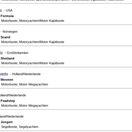
s
- USA
:
Formula
: Motorboote, Motoryachten/Motor-Kajütboote
- Norwegen
:
Scand
: Motorboote, Motoryachten/Motor-Kajütboote
ts
- Großbritannien
:
Shetland
: Motorboote, Motoryachten/Motor-Kajütboote
yards
- Holland/Niederlande
:
Moonen
: Motorboote, Motor-Megayachten
olland/Niederlande
:
Feadship
: Motorboote, Motor-Megayachten
lland/Niederlande
:
Jongert
: Segelboote, Segelyachten