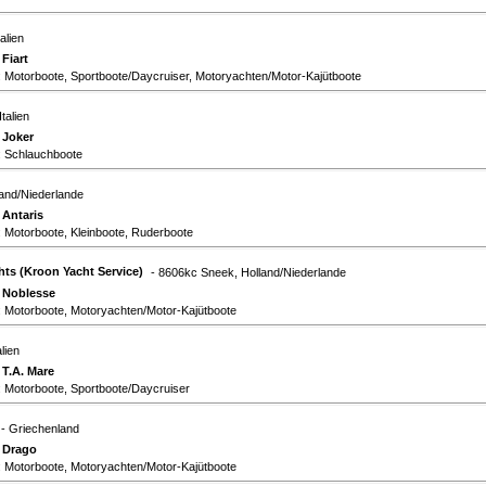
talien
:
Fiart
 Motorboote, Sportboote/Daycruiser, Motoryachten/Motor-Kajütboote
Italien
:
Joker
: Schlauchboote
land/Niederlande
:
Antaris
 Motorboote, Kleinboote, Ruderboote
ts (Kroon Yacht Service)
- 8606kc Sneek, Holland/Niederlande
:
Noblesse
: Motorboote, Motoryachten/Motor-Kajütboote
alien
:
T.A. Mare
: Motorboote, Sportboote/Daycruiser
- Griechenland
:
Drago
: Motorboote, Motoryachten/Motor-Kajütboote