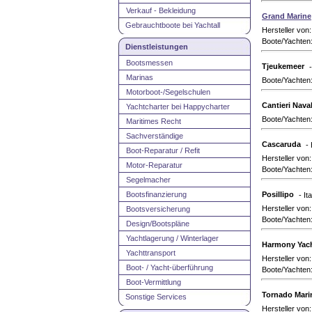
Verkauf - Bekleidung
Grand Marine
Gebrauchtboote bei Yachtall
Hersteller von
Boote/Yachten
Dienstleistungen
Bootsmessen
Tjeukemeer
Marinas
Boote/Yachten
Motorboot-/Segelschulen
Cantieri Naval
Yachtcharter bei Happycharter
Boote/Yachten
Maritimes Recht
Sachverständige
Cascaruda
-
Boot-Reparatur / Refit
Hersteller von
Motor-Reparatur
Boote/Yachten
Segelmacher
Bootsfinanzierung
Posillipo
- It
Hersteller von
Bootsversicherung
Boote/Yachten
Design/Bootspläne
Yachtlagerung / Winterlager
Harmony Yac
Yachttransport
Hersteller von
Boot- / Yacht-überführung
Boote/Yachten
Boot-Vermittlung
Tornado Mari
Sonstige Services
Hersteller von