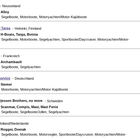
- Neuseeland
:
Alloy
: Segelboote, Motorboote, Motoryachten/Motor-Kajütboote
/ Targa
- Helsinki, Finnland
:
H-Boats, Targa, Botnia
 Segelboote, Motorboote, Segelyachten, Sportboote/Daycruiser, Motoryachten/Motor-
- Frankreich
:
Archambault
: Segelboote, Segelyachten
ervice
- Deutschland
:
Siemer
: Motorboote, Motoryachten/Motor-Kajütboote
rjesson Brothers, no more
- Schweden
:
Scanmar, Compis, Maxi, Maxi Fenix
 Segelboote, Segelboote/Jollen, Segelyachten
Holland/Niederlande
:
Rogger, Doerak
 Segelboote, Motorboote, Motorsegler, Sportboote/Daycruiser, Motoryachten/Motor-