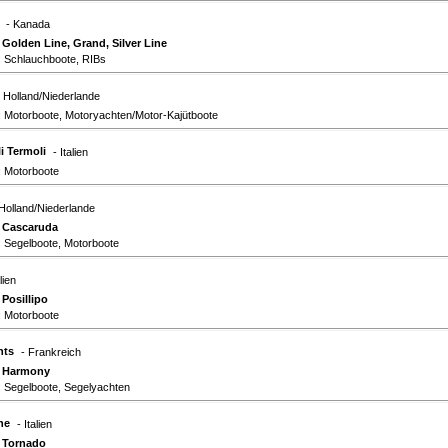
- Kanada
:
Golden Line, Grand, Silver Line
: Schlauchboote, RIBs
- Holland/Niederlande
: Motorboote, Motoryachten/Motor-Kajütboote
i Termoli
- Italien
: Motorboote
 Holland/Niederlande
:
Cascaruda
: Segelboote, Motorboote
alien
:
Posillipo
: Motorboote
hts
- Frankreich
:
Harmony
: Segelboote, Segelyachten
ne
- Italien
:
Tornado