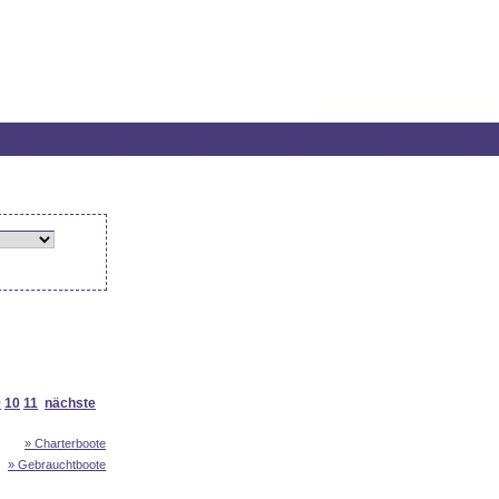
9
10
11
nächste
» Charterboote
» Gebrauchtboote