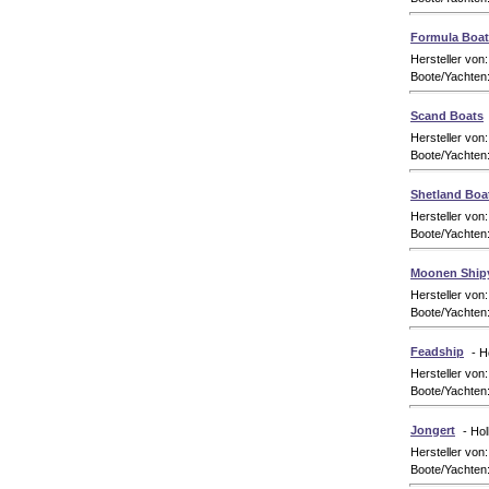
Formula Boat
Hersteller von
Boote/Yachten
Scand Boats
Hersteller von
Boote/Yachten
Shetland Boa
Hersteller von
Boote/Yachten
Moonen Ship
Hersteller von
Boote/Yachten
Feadship
- H
Hersteller von
Boote/Yachten
Jongert
- Ho
Hersteller von
Boote/Yachten