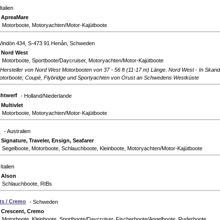
Italien
:
ApreaMare
: Motorboote, Motoryachten/Motor-Kajütboote
 Vindön 434, S-473 91 Henån, Schweden
:
Nord West
 Motorboote, Sportboote/Daycruiser, Motoryachten/Motor-Kajütboote
ersteller von Nord West Motorbooten von 37 - 56 ft (11-17 m) Länge. Nord West - In Skand
otorboote; Coupé, Flybridge und Sportyachten von Orust an Schwedens Westküste
htwerf
- Holland/Niederlande
:
Multivlet
: Motorboote, Motoryachten/Motor-Kajütboote
p
- Australien
:
Signature, Traveler, Ensign, Seafarer
 Segelboote, Motorboote, Schlauchboote, Kleinboote, Motoryachten/Motor-Kajütboote
 Italien
:
Alson
: Schlauchboote, RIBs
ts / Cremo
- Schweden
:
Crescent, Cremo
 Motorboote, Kleinboote, Sportboote/Daycruiser, Fischerboote/Angelboote, Ruderboote