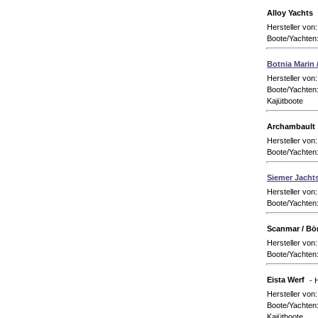
Alloy Yachts
Hersteller von
Boote/Yachten
Botnia Marin 
Hersteller von
Boote/Yachten:
Kajütboote
Archambault
Hersteller von
Boote/Yachten
Siemer Jachts
Hersteller von
Boote/Yachten
Scanmar / Bö
Hersteller von
Boote/Yachten:
Eista Werf
- 
Hersteller von
Boote/Yachten:
Kajütboote