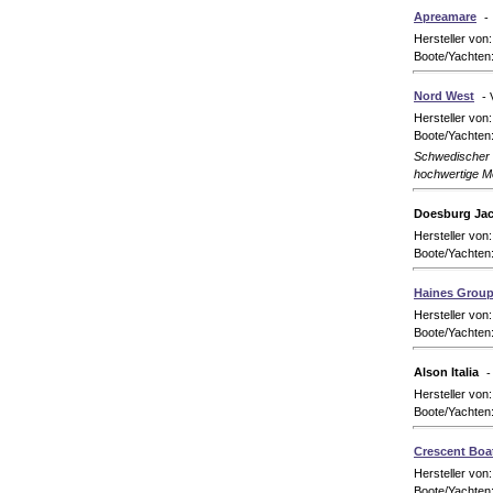
Apreamare
- 
Hersteller von
Boote/Yachten
Nord West
-
Hersteller von
Boote/Yachten:
Schwedischer H
hochwertige M
Doesburg Jac
Hersteller von
Boote/Yachten
Haines Grou
Hersteller von
Boote/Yachten:
Alson Italia
-
Hersteller von
Boote/Yachten
Crescent Boa
Hersteller von
Boote/Yachten: