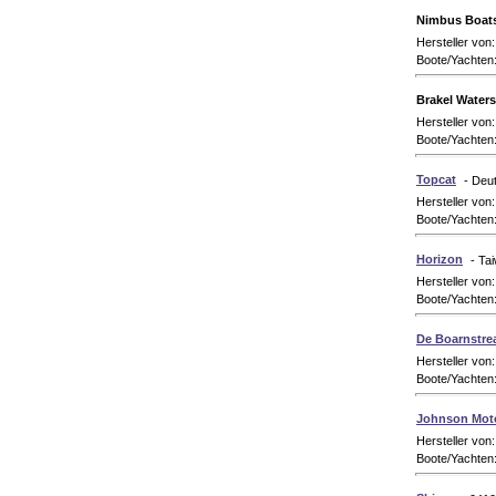
Nimbus Boat
Hersteller von
Boote/Yachten
Brakel Waters
Hersteller von
Boote/Yachten
Topcat
- Deu
Hersteller von
Boote/Yachten
Horizon
- Ta
Hersteller von
Boote/Yachten
De Boarnstr
Hersteller von
Boote/Yachten
Johnson Moto
Hersteller von
Boote/Yachten