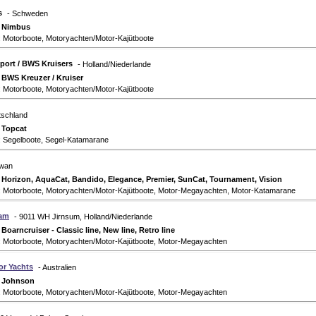
s
- Schweden
:
Nimbus
: Motorboote, Motoryachten/Motor-Kajütboote
port / BWS Kruisers
- Holland/Niederlande
:
BWS Kreuzer / Kruiser
: Motorboote, Motoryachten/Motor-Kajütboote
tschland
:
Topcat
: Segelboote, Segel-Katamarane
iwan
:
Horizon, AquaCat, Bandido, Elegance, Premier, SunCat, Tournament, Vision
: Motorboote, Motoryachten/Motor-Kajütboote, Motor-Megayachten, Motor-Katamarane
eam
- 9011 WH Jirnsum, Holland/Niederlande
:
Boarncruiser - Classic line, New line, Retro line
: Motorboote, Motoryachten/Motor-Kajütboote, Motor-Megayachten
r Yachts
- Australien
:
Johnson
: Motorboote, Motoryachten/Motor-Kajütboote, Motor-Megayachten