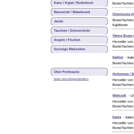
Kanu / Kajak / Ruderboot
Boote/Yachten
Wasserski / Wakeboard
Ottenhome H
Boote/Yachten:
Jetski
Kajütboote
Tauchen / Schnorcheln
Viking Boats 
Angeln / Fischen
Hersteller von
Boote/Yachten:
Sonstige Webseiten
Italmar
- Itali
Boote/Yachten
Über Profinautic
Holterman / 
Seite hinzufügen/ändern
Hersteller von
Boote/Yachten
Wellcraft
- U
Hersteller von
Boote/Yachten
Itama
- Italien
Hersteller von
Boote/Yachten