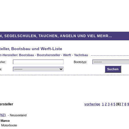
 SEGELSCHULEN, TAUCHEN, ANGELN UND VIEL MEHR...
eller, Bootsbau und Werft-Liste
-Hersteller: Bootsbau - Bootshersteller - Werft - Yachtbau
arke:
Bootstyp:
a:
rsteller
vorherige
1
2
3
4
5
[6]
7
8
(NZ)
- Neuseeland
:
Marco
: Motorboote