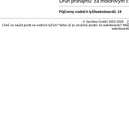
Druh pronájmu: za motorovým č
Půjčovny vodních lyží/wakeboardů: 19
© Yachtino GmbH 2003-2026
P
Cheš se naučit jezdit na vodních lyžích? Nebo už jsi zkušený jezdec na wakeboardu? Máš
wakeboardů