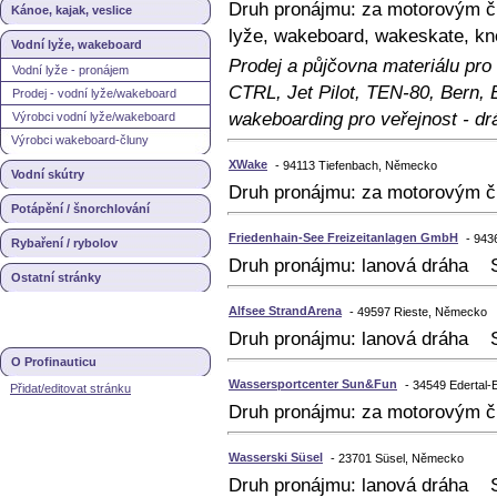
Druh pronájmu: za motorovým č
Kánoe, kajak, veslice
lyže, wakeboard, wakeskate, kn
Vodní lyže, wakeboard
Prodej a půjčovna materiálu pro
Vodní lyže - pronájem
CTRL, Jet Pilot, TEN-80, Bern, B
Prodej - vodní lyže/wakeboard
wakeboarding pro veřejnost - dr
Výrobci vodní lyže/wakeboard
Výrobci wakeboard-čluny
XWake
- 94113 Tiefenbach, Německo
Vodní skútry
Druh pronájmu: za motorovým č
Potápění / šnorchlování
Friedenhain-See Freizeitanlagen GmbH
- 943
Rybaření / rybolov
Druh pronájmu: lanová dráha S
Ostatní stránky
Alfsee StrandArena
- 49597 Rieste, Německo
Druh pronájmu: lanová dráha S
O Profinauticu
Wassersportcenter Sun&Fun
- 34549 Edertal
Přidat/editovat stránku
Druh pronájmu: za motorovým č
Wasserski Süsel
- 23701 Süsel, Německo
Druh pronájmu: lanová dráha S