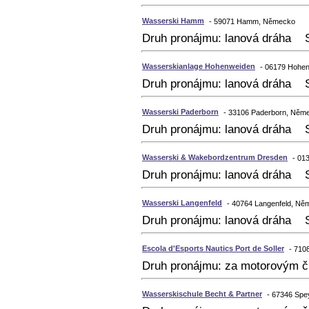
Wasserski Hamm
- 59071 Hamm, Německo
Druh pronájmu: lanová dráha S
Wasserskianlage Hohenweiden
- 06179 Hohe
Druh pronájmu: lanová dráha S
Wasserski Paderborn
- 33106 Paderborn, Něm
Druh pronájmu: lanová dráha So
Wasserski & Wakebordzentrum Dresden
- 01
Druh pronájmu: lanová dráha S
Wasserski Langenfeld
- 40764 Langenfeld, Ně
Druh pronájmu: lanová dráha S
Escola d'Esports Nautics Port de Soller
- 710
Druh pronájmu: za motorovým č
Wasserskischule Becht & Partner
- 67346 Spe