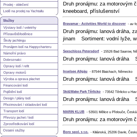
Druh pronájmu: za motorovým č
Prodej - oblečení
kneeboard, příslušenství
Lodě na prodej na Yachtallu
Služby
Bravamar - Activities World to discover
- av 
Výstavy lodí / veletrhy
Druh pronájmu: lanová dráha, z
Přístaviště/loděnice
jinam Sortiment: vodní lyže, w
Školy jachtingu
Pronájem lodí na Happycharteru
Seeschloss Petersdorf
- 15526 Bad Saarow, 
Námořní právo
Druh pronájmu: lanová dráha S
Dobroznalci
Opravy lodí / refit
Inselsee Allgäu
- 87544 Blaichach, Německo
Opravy motorů
Druh pronájmu: lanová dráha S
Výroba a oprava plachet
Financování lodí
Ski&Wake Park Těrlicko
Pojištění lodí
- 73542 Těrlicko u Hav
Design / plány lodí
Druh pronájmu: lanová dráha S
Přezimování / skladování lodí
Transport lodí
MARIN KLUB
- 53501 Mělice u Přelouče, Česká
Převozy jachet / lodí
Druh pronájmu: za motorovým č
Zprostředkování lodí
Ostatní služby
Boro spol. s r.o.
- Kiliánská, 25206 Davle, Česk