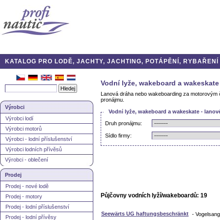
KATALOG PRO LODĚ, JACHTY, JACHTING, POTÁPĚNÍ, RYBAŘENÍ A
Vodní lyže, wakeboard a wakeskate
Lanová dráha nebo wakeboarding za motorovým člu
pronájmu.
Výrobci
Vodní lyže, wakeboard a wakeskate - lanov
Výrobci lodí
Druh pronájmu:
Výrobci motorů
Sídlo firmy:
Výrobci - lodní příslušenství
Výrobci lodních přívěsů
Výrobci - oblečení
Prodej
Prodej - nové lodě
Půjčovny vodních lyží/wakeboardů: 19
Prodej - motory
Prodej - lodní příslušenství
Seewärts UG haftungsbeschränkt
- Vogelsang
Prodej - lodní přívěsy