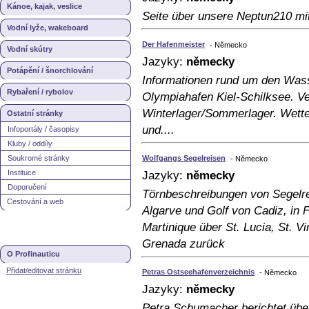
Kánoe, kajak, veslice
Seite über unsere Neptun210 mi
Vodní lyže, wakeboard
Der Hafenmeister
- Německo
Vodní skútry
Jazyky:
německy
Potápění / šnorchlování
Informationen rund um den Wass
Rybaření / rybolov
Olympiahafen Kiel-Schilksee. Ve
Winterlager/Sommerlager. Wetter
Ostatní stránky
und....
Infoportály / časopisy
Kluby / oddíly
Soukromé stránky
Wolfgangs Segelreisen
- Německo
Instituce
Jazyky:
německy
Doporučení
Törnbeschreibungen von Segelre
Cestování a web
Algarve und Golf von Cadiz, in 
Martinique über St. Lucia, St. 
Grenada zurück
O Profinauticu
Přidat/editovat stránku
Petras Ostseehafenverzeichnis
- Německo
Jazyky:
německy
Petra Schumacher berichtet über