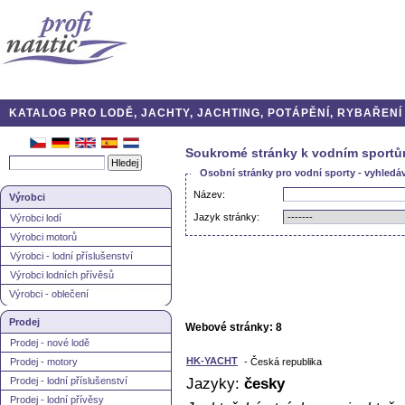
KATALOG PRO LODĚ, JACHTY, JACHTING, POTÁPĚNÍ, RYBAŘENÍ A
Soukromé stránky k vodním sport
Osobní stránky pro vodní sporty - vyhledá
Název:
Výrobci
Jazyk stránky:
Výrobci lodí
Výrobci motorů
Výrobci - lodní příslušenství
Výrobci lodních přívěsů
Výrobci - oblečení
Prodej
Webové stránky: 8
Prodej - nové lodě
HK-YACHT
Prodej - motory
- Česká republika
Prodej - lodní příslušenství
Jazyky:
česky
Prodej - lodní přívěsy