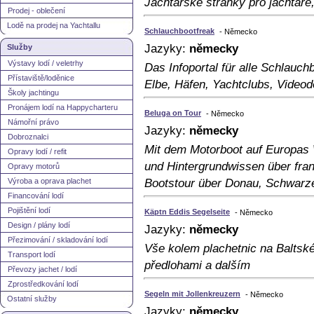
Jachtařské stránky pro jachtaře,
Prodej - oblečení
Lodě na prodej na Yachtallu
Schlauchbootfreak
- Německo
Jazyky:
německy
Služby
Výstavy lodí / veletrhy
Das Infoportal für alle Schlauch
Přístaviště/loděnice
Elbe, Häfen, Yachtclubs, Videod
Školy jachtingu
Pronájem lodí na Happycharteru
Beluga on Tour
- Německo
Námořní právo
Jazyky:
německy
Dobroznalci
Mit dem Motorboot auf Europas 
Opravy lodí / refit
und Hintergrundwissen über fra
Opravy motorů
Výroba a oprava plachet
Bootstour über Donau, Schwarze
Financování lodí
Pojištění lodí
Käptn Eddis Segelseite
- Německo
Design / plány lodí
Jazyky:
německy
Přezimování / skladování lodí
Vše kolem plachetnic na Baltské
Transport lodí
předlohami a dalším
Převozy jachet / lodí
Zprostředkování lodí
Segeln mit Jollenkreuzern
- Německo
Ostatní služby
Jazyky:
německy