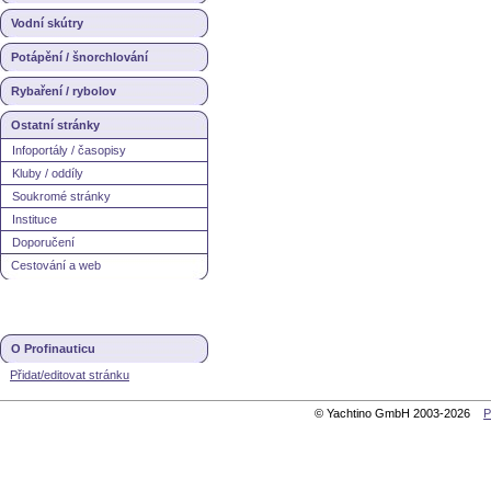
Vodní skútry
Potápění / šnorchlování
Rybaření / rybolov
Ostatní stránky
Infoportály / časopisy
Kluby / oddíly
Soukromé stránky
Instituce
Doporučení
Cestování a web
O Profinauticu
Přidat/editovat stránku
© Yachtino GmbH 2003-2026
P