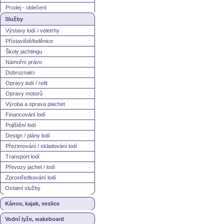
Prodej - oblečení
Služby
Výstavy lodí / veletrhy
Přístaviště/loděnice
Školy jachtingu
Námořní právo
Dobroznalci
Opravy lodí / refit
Opravy motorů
Výroba a oprava plachet
Financování lodí
Pojištění lodí
Design / plány lodí
Přezimování / skladování lodí
Transport lodí
Převozy jachet / lodí
Zprostředkování lodí
Ostatní služby
Kánoe, kajak, veslice
Vodní lyže, wakeboard