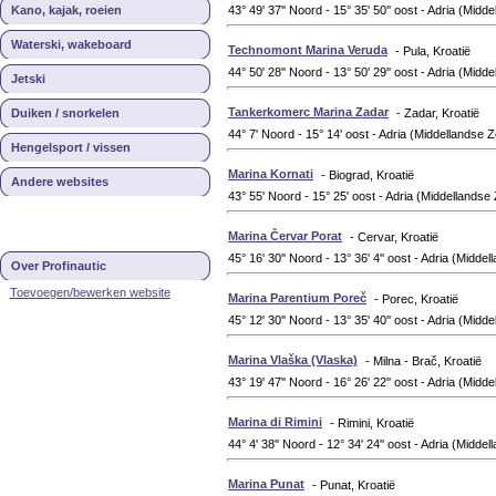
Kano, kajak, roeien
43° 49' 37'' Noord - 15° 35' 50'' oost - Adria (Midd
Waterski, wakeboard
Technomont Marina Veruda
- Pula, Kroatië
44° 50' 28'' Noord - 13° 50' 29'' oost - Adria (Midd
Jetski
Tankerkomerc Marina Zadar
Duiken / snorkelen
- Zadar, Kroatië
44° 7' Noord - 15° 14' oost - Adria (Middellandse 
Hengelsport / vissen
Marina Kornati
- Biograd, Kroatië
Andere websites
43° 55' Noord - 15° 25' oost - Adria (Middellandse
Marina Červar Porat
- Cervar, Kroatië
45° 16' 30'' Noord - 13° 36' 4'' oost - Adria (Midde
Over Profinautic
Toevoegen/bewerken website
Marina Parentium Poreč
- Porec, Kroatië
45° 12' 30'' Noord - 13° 35' 40'' oost - Adria (Midd
Marina Vlaška (Vlaska)
- Milna - Brač, Kroatië
43° 19' 47'' Noord - 16° 26' 22'' oost - Adria (Midd
Marina di Rimini
- Rimini, Kroatië
44° 4' 38'' Noord - 12° 34' 24'' oost - Adria (Midde
Marina Punat
- Punat, Kroatië