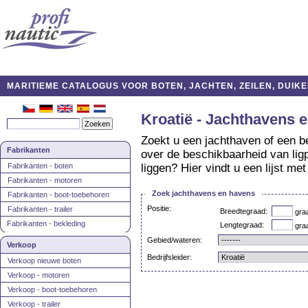
MARITIEME CATALOGUS VOOR BOTEN, JACHTEN, ZEILEN, DUIKE
Kroatië - Jachthavens 
Zoekt u een jachthaven of een b
Fabrikanten
over de beschikbaarheid van lig
Fabrikanten - boten
liggen? Hier vindt u een lijst m
Fabrikanten - motoren
Zoek jachthavens en havens
Fabrikanten - boot-toebehoren
Positie:
Fabrikanten - trailer
Breedtegraad:
gra
Fabrikanten - bekleding
Lengtegraad:
gra
Gebied/wateren:
Verkoop
Bedrijfsleider:
Verkoop nieuwe boten
Verkoop - motoren
Verkoop - boot-toebehoren
Verkoop - trailer