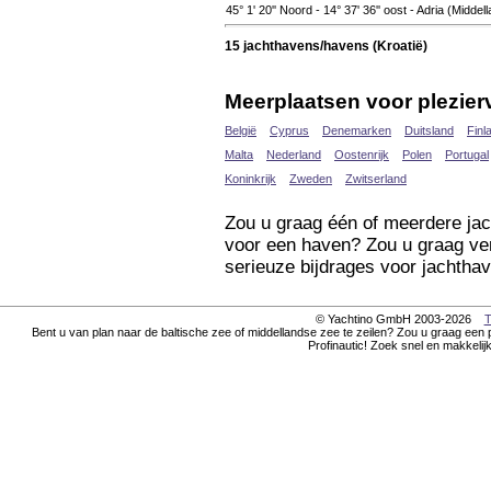
45° 1' 20'' Noord - 14° 37' 36'' oost - Adria (Midde
15 jachthavens/havens (Kroatië)
Meerplaatsen voor plezier
België
Cyprus
Denemarken
Duitsland
Finl
Malta
Nederland
Oostenrijk
Polen
Portugal
Koninkrijk
Zweden
Zwitserland
Zou u graag één of meerdere jac
voor een haven? Zou u graag ver
serieuze bijdrages voor jachtha
© Yachtino GmbH 2003-2026
T
Bent u van plan naar de baltische zee of middellandse zee te zeilen? Zou u graag een 
Profinautic! Zoek snel en makkelij