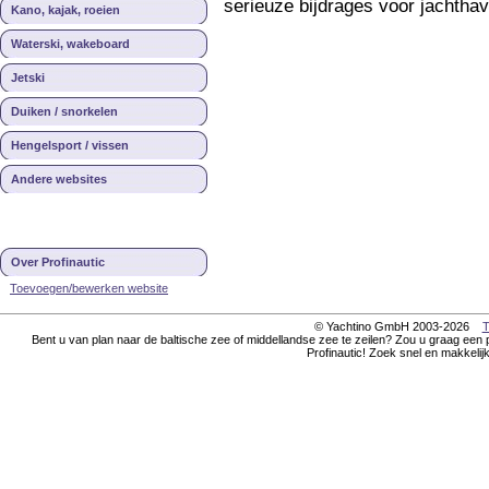
serieuze bijdrages voor jachtha
Kano, kajak, roeien
Waterski, wakeboard
Jetski
Duiken / snorkelen
Hengelsport / vissen
Andere websites
Over Profinautic
Toevoegen/bewerken website
© Yachtino GmbH 2003-2026
T
Bent u van plan naar de baltische zee of middellandse zee te zeilen? Zou u graag een 
Profinautic! Zoek snel en makkelij