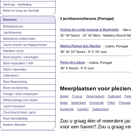
Verkoop - bekleding
Boten te koop op Yachtall
3 jachthavens/havens (Portugal)
Diensten
Botenbeurzen
Quinta do Lorde marinas & Boatyards
- Sitio
Jachthavens
32° 44' Noord - 16° 42' West - Madeira (Noord-At
Motorboot-/zeilscholen
Jacht charter op Happycharter
Marina Parque das Nações
- Lisbon, Portugal
Maritiem recht
38° 45' 22'' Noord - 9° 5' 33'' oost
Boot-experts / keuringen
Porto de Lisboa
- Lisboa, Portugal
Boot-reparaties / refit
38° 4' Noord - 9° 6' oost
Motor reparaties
Zeilmakers
Boot-financiering
Meerplaatsen voor plezier
Boot-verzekering
Design / boot ontwerpen
België
Cyprus
Denemarken
Duitsland
Finl
Winteropslag voor boten
Malta
Nederland
Oostenrijk
Polen
Portugal
Jacht-transport
Koninkrijk
Zweden
Zwitserland
Overdracht boot / jacht
Boot-bemiddeling
Zou u graag één of meerdere jac
Andere diensten
voor een haven? Zou u graag ver