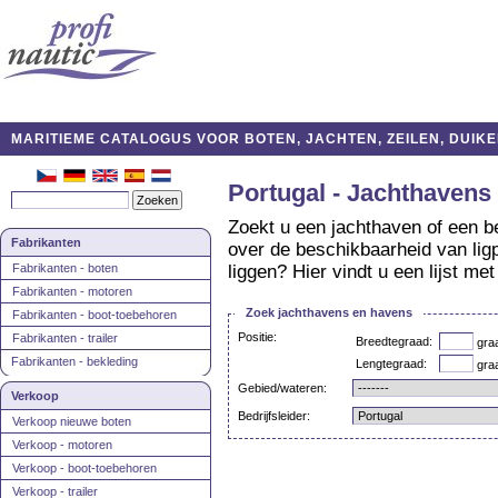
MARITIEME CATALOGUS VOOR BOTEN, JACHTEN, ZEILEN, DUIKE
Portugal - Jachthavens
Zoekt u een jachthaven of een b
Fabrikanten
over de beschikbaarheid van lig
Fabrikanten - boten
liggen? Hier vindt u een lijst m
Fabrikanten - motoren
Zoek jachthavens en havens
Fabrikanten - boot-toebehoren
Positie:
Fabrikanten - trailer
Breedtegraad:
gra
Fabrikanten - bekleding
Lengtegraad:
gra
Gebied/wateren:
Verkoop
Bedrijfsleider:
Verkoop nieuwe boten
Verkoop - motoren
Verkoop - boot-toebehoren
Verkoop - trailer