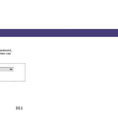
nenboord,
anten van
[1]
2