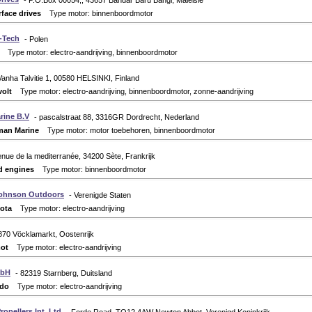
- P.O.Box 00054,, 43657 Bandar Baru Bangi, Maleisië
rface drives
Type motor: binnenboordmotor
E-Tech
- Polen
Type motor: electro-aandrijving, binnenboordmotor
Vanha Talvitie 1, 00580 HELSINKI, Finland
olt
Type motor: electro-aandrijving, binnenboordmotor, zonne-aandrijving
rine B.V
- pascalstraat 88, 3316GR Dordrecht, Nederland
man Marine
Type motor: motor toebehoren, binnenboordmotor
nue de la mediterranée, 34200 Sète, Frankrijk
d engines
Type motor: binnenboordmotor
Johnson Outdoors
- Verenigde Staten
ota
Type motor: electro-aandrijving
870 Vöcklamarkt, Oostenrijk
ot
Type motor: electro-aandrijving
mbH
- 82319 Starnberg, Duitsland
edo
Type motor: electro-aandrijving
ropellers Int. Ltd