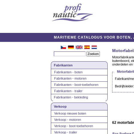
MARITIEME CATALOGUS VOOR BOTEN, J
Motorfabr
Motorfabrikant
buitenboord, el
onderdelen en 
Fabrikanten
Motorfabri
Fabrikanten - boten
Fabrikanten - motoren
Fabrikant/me
Fabrikanten - boot-toebehoren
Bedrijfsleider
Fabrikanten - trailer
Fabrikanten - bekleding
Verkoop
Verkoop nieuwe boten
Verkoop - motoren
62 motorfab
Verkoop - boot-toebehoren
Verkoop - trailer
Eco Surface D