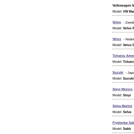
Volkswagen M
Model:
VW Mar
Volvo
- Zwed
Model:
Volvo 
Vetus
- Nede
Model:
Vetus 
Tohatsu Amer
Model:
Tohats
Suzuki
- Jap
Model:
Suzuki
Steyr Motors
Model:
Steyr
T
Selva Marine
Model:
Selva
T
Frydenbø Sa
Model:
Sabb
T