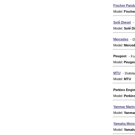
Fischer Pand
Model:
Fische
Solé Diesel
-
Model:
Solé Di
Mercedes
- D
Model:
Merce
Peugeot
- Fr
Model:
Peuge
MTU
- Duitsl
Model:
MTU
Ty
Perkins Engi
Model:
Perkin
Yanmar Marin
Model:
Yanma
Yamaha Moto
Model:
Yamah