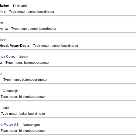
arine
- Duitsland
ine
Type motor: binnenboordmotor
en
Penta
Type motor: binnenboordmotor
rland
Diesel, Vetus-Deutz
Type motor: binnenboordmotor
ica Corp.
- Japan
u
Type motor: buitenboordmotor
an
Type motor: buitenboordmotor
- Oostenrijk
ype motor: binnenboordmotor
- Italië
ype motor: buitenboordmotor
bb Motor AS
- Noorwegen
ype motor: binnenboordmotor