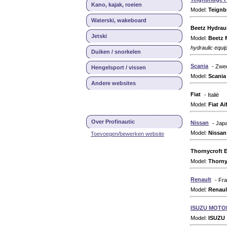
Kano, kajak, roeien
Model:
Teignb
Waterski, wakeboard
Beetz Hydrau
Jetski
Model:
Beetz 
hydraulic equi
Duiken / snorkelen
Scania
- Zwe
Hengelsport / vissen
Model:
Scania
Andere websites
Fiat
- Italië
Model:
Fiat Ai
Over Profinautic
Nissan
- Jap
Model:
Nissan
Toevoegen/bewerken website
Thornycroft 
Model:
Thorny
Renault
- Fra
Model:
Renaul
ISUZU MOTO
Model:
ISUZU