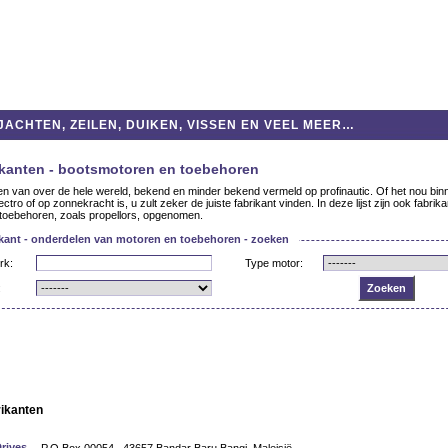
ACHTEN, ZEILEN, DUIKEN, VISSEN EN VEEL MEER…
ikanten - bootsmotoren en toebehoren
en van over de hele wereld, bekend en minder bekend vermeld op profinautic. Of het nou bin
ectro of op zonnekracht is, u zult zeker de juiste fabrikant vinden. In deze lijst zijn ook fabrik
toebehoren, zoals propellors, opgenomen.
kant - onderdelen van motoren en toebehoren - zoeken
rk:
Type motor:
:
rikanten
rives