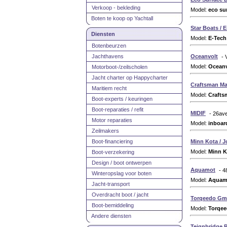
Verkoop - bekleding
Model:
eco su
Boten te koop op Yachtall
Star Boats / 
Diensten
Model:
E-Tech
Botenbeurzen
Jachthavens
Oceanvolt
- 
Model:
Oceanv
Motorboot-/zeilscholen
Jacht charter op Happycharter
Craftsman Ma
Maritiem recht
Model:
Crafts
Boot-experts / keuringen
Boot-reparaties / refit
MIDIF
- 26ave
Motor reparaties
Model:
inboar
Zeilmakers
Boot-financiering
Minn Kota / 
Model:
Minn K
Boot-verzekering
Design / boot ontwerpen
Aquamot
- 4
Winteropslag voor boten
Model:
Aquam
Jacht-transport
Overdracht boot / jacht
Torqeedo G
Boot-bemiddeling
Model:
Torqe
Andere diensten
Teignbridge P