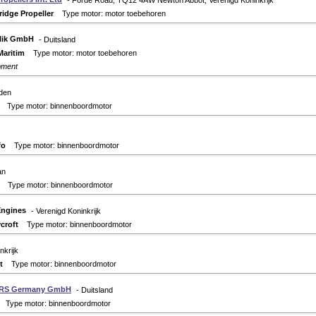
- Forde Road, TQ12 4AW Newton Abbot, Verenigd Koninkrijk
ridge Propeller
Type motor: motor toebehoren
lik GmbH
- Duitsland
Maritim
Type motor: motor toebehoren
pment
den
Type motor: binnenboordmotor
fo
Type motor: binnenboordmotor
an
Type motor: binnenboordmotor
Engines
- Verenigd Koninkrijk
croft
Type motor: binnenboordmotor
nkrijk
t
Type motor: binnenboordmotor
RS Germany GmbH
- Duitsland
Type motor: binnenboordmotor