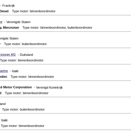
- Frankrijk
Diesel
Type motor: binnenboordmotor
ne
- Verenigde Staten
y, Mercruiser
Type motor: binnenboordmotor, buitenboordmotor
enigde Staten
r
Type motor: buitenboordmotor
rzeuge AG
- Duitsland
pe motor: binnenboordmotor
arine
- Italië
dini
Type motor: binnenboordmotor
nd Motor Corporation
- Verenigd Koninkrijk
d
Type motor: binnenboordmotor
sland
Type motor: buitenboordmotor
- Italië
ype motor: binnenboordmotor