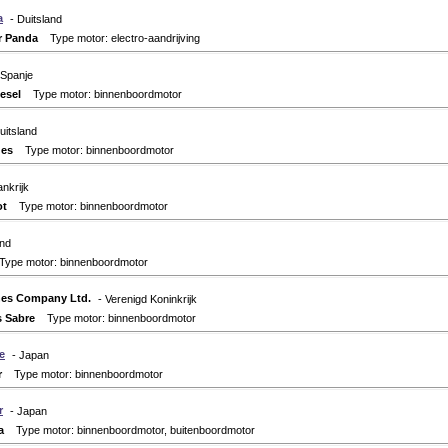
a
- Duitsland
r Panda
Type motor: electro-aandrijving
 Spanje
esel
Type motor: binnenboordmotor
uitsland
des
Type motor: binnenboordmotor
ankrijk
ot
Type motor: binnenboordmotor
and
pe motor: binnenboordmotor
nes Company Ltd.
- Verenigd Koninkrijk
s Sabre
Type motor: binnenboordmotor
e
- Japan
r
Type motor: binnenboordmotor
r
- Japan
a
Type motor: binnenboordmotor, buitenboordmotor