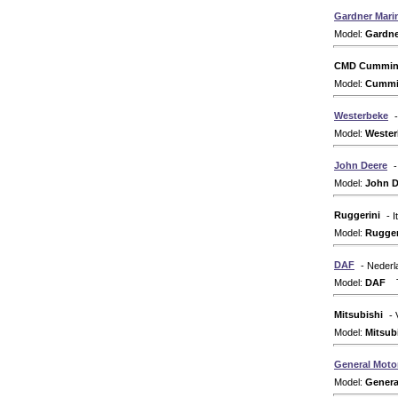
Gardner Mari
Model:
Gardne
CMD Cummins 
Model:
Cummin
Westerbeke
Model:
Wester
John Deere
-
Model:
John D
Ruggerini
- I
Model:
Rugger
DAF
- Nederl
Model:
DAF
Ty
Mitsubishi
- 
Model:
Mitsub
General Moto
Model:
Genera