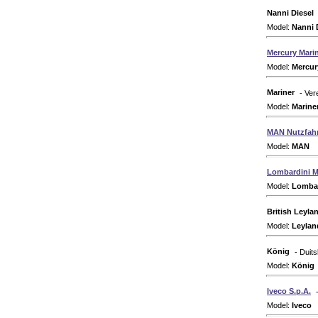
Nanni Diesel
Model:
Nanni 
Mercury Mari
Model:
Mercur
Mariner
- Ver
Model:
Marine
MAN Nutzfah
Model:
MAN
Ty
Lombardini M
Model:
Lombar
British Leyla
Model:
Leylan
König
- Duit
Model:
König
Iveco S.p.A.
Model:
Iveco
T