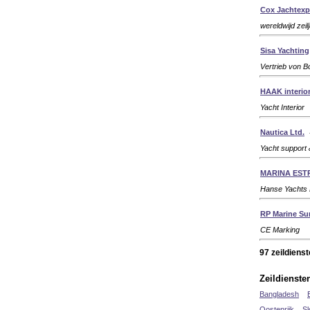
Cox Jachtexp
wereldwijd zei
Sisa Yachting
Vertrieb von B
HAAK interior
Yacht Interior
Nautica Ltd.
Yacht support 
MARINA EST
Hanse Yachts
RP Marine Su
CE Marking
97 zeildiens
Zeildienste
Bangladesh
Oostenrijk
Sl