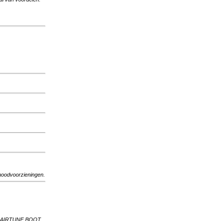
 noodvoorzieningen.
met AIRTUNE BOOT.