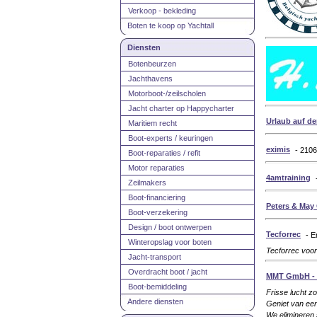
Verkoop - bekleding
Boten te koop op Yachtall
Diensten
Botenbeurzen
Jachthavens
Motorboot-/zeilscholen
Jacht charter op Happycharter
Urlaub auf de
Maritiem recht
Boot-experts / keuringen
eximis
- 210
Boot-reparaties / refit
Motor reparaties
4amtraining
Zeilmakers
Boot-financiering
Peters & Ma
Boot-verzekering
Design / boot ontwerpen
Tecforrec
- E
Winteropslag voor boten
Tecforrec voor
Jacht-transport
Overdracht boot / jacht
MMT GmbH -
Boot-bemiddeling
Frisse lucht zo
Andere diensten
Geniet van ee
We elimineren