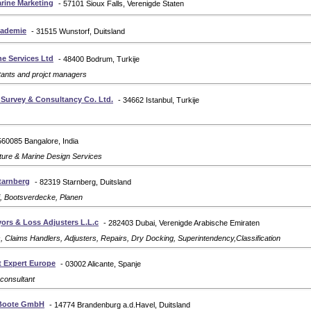
arine Marketing
- 57101 Sioux Falls, Verenigde Staten
kademie
- 31515 Wunstorf, Duitsland
e Services Ltd
- 48400 Bodrum, Turkije
tants and projct managers
 Survey & Consultancy Co. Ltd.
- 34662 Istanbul, Turkije
560085 Bangalore, India
ture & Marine Design Services
Starnberg
- 82319 Starnberg, Duitsland
, Bootsverdecke, Planen
ors & Loss Adjusters L.L.c
- 282403 Dubai, Verenigde Arabische Emiraten
, Claims Handlers, Adjusters, Repairs, Dry Docking, Superintendency,Classification
t Expert Europe
- 03002 Alicante, Spanje
 consultant
Boote GmbH
- 14774 Brandenburg a.d.Havel, Duitsland