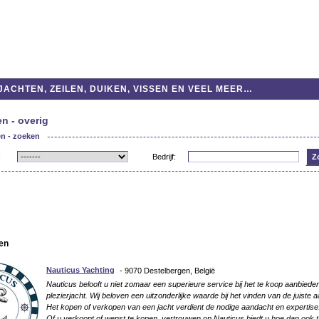
ACHTEN, ZEILEN, DUIKEN, VISSEN EN VEEL MEER…
en - overig
en - zoeken
:
Bedrijf:
ten
Nauticus Yachting
- 9070 Destelbergen, België
Nauticus belooft u niet zomaar een superieure service bij het te koop aanbiede
plezierjacht. Wij beloven een uitzonderlijke waarde bij het vinden van de juiste 
Het kopen of verkopen van een jacht verdient de nodige aandacht en expertise
Of u verkoopt of wenst te kopen, vertrouwen op Nauticus biedt u hoe dan ook t