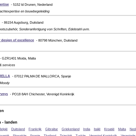
ertise
- 5152 ld Drunen, Nederland
ljachtexpertise en bouwbegeleiding
- 86154 Augsburg, Duitsland
ootszubehör, Sonderanfertigung von Schriften, Edelstahl uvm.
 design of excellence
- 80798 München, Duitsland
- GZR1401 Msida, Malta
& services
RELLA
- 07012 PALMA DE MALLORCA, Spanje
 Moody
rveys
- PO18 8AH Chichester, Verenigd Koninkrijk
ten
n - landen
België
Duitsland
Frankrijk
Gibraltar
Griekenland
India
Italië
Kroatië
Malta
Ned
ovenië
Slowakije
Spanje
Thailand
Tsjechië
Turkije
Verenigd Koninkrijk
Verenigde