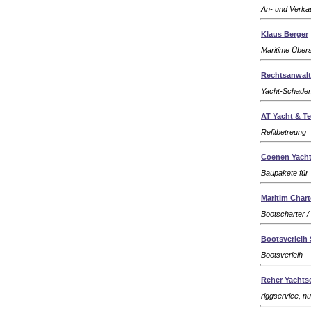
An- und Verka
Klaus Berger
Maritime Über
Rechtsanwalt
Yacht-Schaden
AT Yacht & T
Refitbetreung
Coenen Yacht
Baupakete für
Maritim Chart
Bootscharter /
Bootsverleih
Bootsverleih
Reher Yachts
riggservice, n