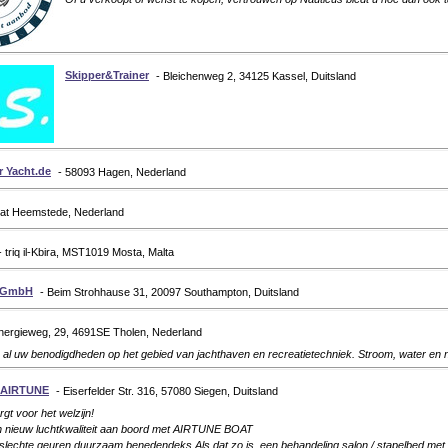
Skipper&Trainer
- Bleichenweg 2, 34125 Kassel, Duitsland
r Yacht.de
- 58093 Hagen, Nederland
6at Heemstede, Nederland
- triq il-Kbira, MST1019 Mosta, Malta
y GmbH
- Beim Strohhause 31, 20097 Southampton, Duitsland
nergieweg, 29, 4691SE Tholen, Nederland
 al uw benodigdheden op het gebied van jachthaven en recreatietechniek. Stroom, water en
 AIRTUNE
- Eiserfelder Str. 316, 57080 Siegen, Duitsland
rgt voor het welzijn!
n nieuw luchtkwaliteit aan boord met AIRTUNE BOAT
 slechte geuren duurzaam benedendeks.Als dat zo is, een behandeling salon / stapelbed 