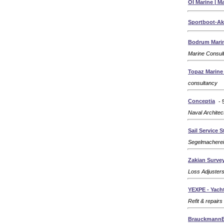
OI Marine | M
Sportboot-A
Bodrum Marin
Marine Consul
Topaz Marine
consultancy
Conceptia
- 
Naval Architec
Sail Service 
Segelmacherei
Zakian Survey
Loss Adjusters
YEXPE - Yach
Refit & repairs
Brauckmann