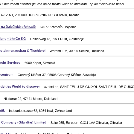
estreden effectief geuren op de plaats waar ze ontstaan - op de moleculaire basis.
NAVSKA 1, 20 0000 DUBROVNIK DUBROVNIK, Kroatië
 na Dalešické přehradě
- 67577 Kramolín, Tsjechië
eler gmbh+Co KG
- Reiherweg 18, 7071 Rust, Oostenrijk
ootsinnenausbau & Tischlerei
- Werftstr.10b, 30926 Seelze, Duitsland
acht Services
- 6000 Koper, Slovenië
t centrum
- Červený Kláštor 37, 05906 Červený Kláštor, Slowakije
tivities World to discover
- av forti sn, SANT FELIU DE GUIXOL SANT FELIU DE GUIXO
- Niederstr.22, 47441 Moers, Duitsland
tik
- Industriestrasse 62, 6034 Inwil, Zwitserland
t Company (Gibraltar) Limited
- Suite 955, Europort, GX11 1AA Gibraltar, Gibraltar