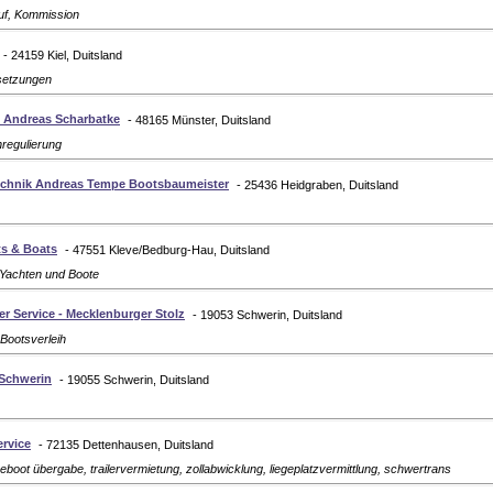
uf, Kommission
- 24159 Kiel, Duitsland
setzungen
 Andreas Scharbatke
- 48165 Münster, Duitsland
regulierung
echnik Andreas Tempe Bootsbaumeister
- 25436 Heidgraben, Duitsland
s & Boats
- 47551 Kleve/Bedburg-Hau, Duitsland
 Yachten und Boote
er Service - Mecklenburger Stolz
- 19053 Schwerin, Duitsland
 Bootsverleih
 Schwerin
- 19055 Schwerin, Duitsland
ervice
- 72135 Dettenhausen, Duitsland
ueboot übergabe, trailervermietung, zollabwicklung, liegeplatzvermittlung, schwertrans