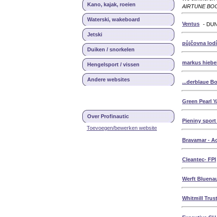
Kano, kajak, roeien
AIRTUNE BOOT b
Waterski, wakeboard
Ventus
- DU
Jetski
půjčovna lodí
Duiken / snorkelen
markus hieb
Hengelsport / vissen
Andere websites
...derblaue B
Green Pearl Y
Over Profinautic
Pieniny spor
Toevoegen/bewerken website
Bravamar - Ac
Cleantec- FPI
Werft Bluenau
Whitmill Trus