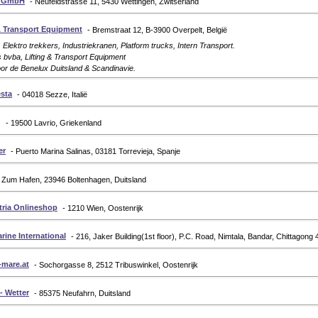
H GmbH
- Neufeldstrasse 11, 5430 Wettingen, Zwitserland
& Transport Equipment
- Bremstraat 12, B-3900 Overpelt, België
 Elektro trekkers, Industriekranen, Platform trucks, Intern Transport.
bvba, Lifting & Transport Equipment
or de Benelux Duitsland & Scandinavie.
esta
- 04018 Sezze, Italië
g
- 19500 Lavrio, Griekenland
er
- Puerto Marina Salinas, 03181 Torrevieja, Spanje
- Zum Hafen, 23946 Boltenhagen, Duitsland
tria Onlineshop
- 1210 Wien, Oostenrijk
rine International
- 216, Jaker Building(1st floor), P.C. Road, Nimtala, Bandar, Chittagon
mare.at
- Sochorgasse 8, 2512 Tribuswinkel, Oostenrijk
 Wetter
- 85375 Neufahrn, Duitsland