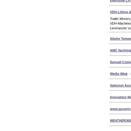
Executive C
VDH-Lifting 
Trailer Movers,
VDH-Machines 
Leverancier vo
Allufer Temp
AMZ Yachtin
Sunsail Cruis
Weiße Wiek
Sailornet Aus
Innovation Ma
www.azzurro-
WEATHER365-