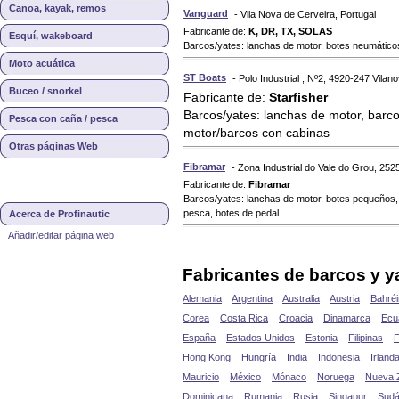
Canoa, kayak, remos
Vanguard
- Vila Nova de Cerveira, Portugal
Fabricante de:
K, DR, TX, SOLAS
Esquí, wakeboard
Barcos/yates: lanchas de motor, botes neumáticos,
Moto acuática
ST Boats
- Polo Industrial , Nº2, 4920-247 Vilan
Buceo / snorkel
Fabricante de:
Starfisher
Barcos/yates: lanchas de motor, barco
Pesca con caña / pesca
motor/barcos con cabinas
Otras páginas Web
Fibramar
- Zona Industrial do Vale do Grou, 252
Fabricante de:
Fibramar
Barcos/yates: lanchas de motor, botes pequeños,
pesca, botes de pedal
Acerca de Profinautic
Añadir/editar página web
Fabricantes de barcos y ya
Alemania
Argentina
Australia
Austria
Bahréi
Corea
Costa Rica
Croacia
Dinamarca
Ecu
España
Estados Unidos
Estonia
Filipinas
F
Hong Kong
Hungría
India
Indonesia
Irland
Mauricio
México
Mónaco
Noruega
Nueva 
Dominicana
Rumania
Rusia
Singapur
Sudá