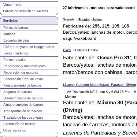
Venta - ropa
27 fabricantes - motoras para wakeboard
Barcos de ocasión en Yachtall
Scarab
- Estados Unidos
Servicios
Fabricante de:
255, 215, 195, 165
Ferias de barcos
Barcos/yates: lanchas de motor, barco
Marinas
esquí/wakeboard
Escuelas de vela
Chárter de yates en Happycharter
CWS
- Estados Unidos
Leyes marítimas
Fabricante de:
Ocean Pro 31', O
Peritos navales
Barcos/yates: lanchas de motor,
Reparación y mantenimiento
motor/barcos con cabinas, barc
Reparación de motores
Fabricación / rep. de velas
LLanos Custom Made Boats- Parasail- Diving
Financiamiento de barcos
Seguros de barcos
- Av. Revolución MZ 1 Lote 5 y 6 SM 76 Esq. 1
México
Diseño / planos de barcos
Fabricante de:
Máxima 30 (Paras
Almacenamiento de barcos
(Diving)
Transportación de barcos
Barcos/yates: lanchas de motor,
Traslado de barcos / yates
lanchas de carreras, motoras a
Correduría de barcos
Otros servicios
Lanchas de Paracaidas y Buceo: