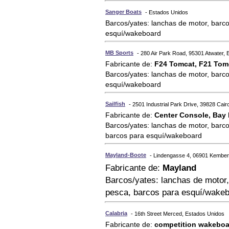
Sanger Boats
- Estados Unidos
Barcos/yates: lanchas de motor, barco
esquí/wakeboard
MB Sports
- 280 Air Park Road, 95301 Atwater,
Fabricante de:
F24 Tomcat, F21 Tomc
Barcos/yates: lanchas de motor, barco
esquí/wakeboard
Sailfish
- 2501 Industrial Park Drive, 39828 Cai
Fabricante de:
Center Console, Bay 
Barcos/yates: lanchas de motor, barco
barcos para esquí/wakeboard
Mayland-Boote
- Lindengasse 4, 06901 Kember
Fabricante de:
Mayland
Barcos/yates: lanchas de motor
pesca, barcos para esquí/wake
Calabria
- 16th Street Merced, Estados Unidos
Fabricante de:
competition wakeboar