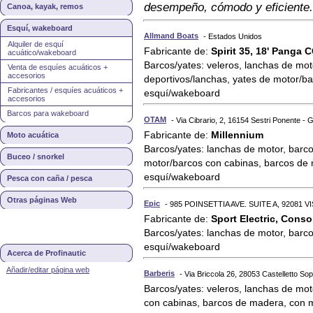
desempeño, cómodo y eficiente.
Canoa, kayak, remos
Esquí, wakeboard
Allmand Boats
- Estados Unidos
Alquiler de esquí
Fabricante de:
Spirit 35, 18' Panga
acuático/wakeboard
Barcos/yates: veleros, lanchas de moto
Venta de esquíes acuáticos +
accesorios
deportivos/lanchas, yates de motor/b
Fabricantes / esquíes acuáticos +
esquí/wakeboard
accesorios
Barcos para wakeboard
OTAM
- Via Cibrario, 2, 16154 Sestri Ponente - Ge
Fabricante de:
Millennium
Moto acuática
Barcos/yates: lanchas de motor, barco
Buceo / snorkel
motor/barcos con cabinas, barcos de 
esquí/wakeboard
Pesca con caña / pesca
Otras páginas Web
Epic
- 985 POINSETTIA AVE. SUITE A, 92081 VI
Fabricante de:
Sport Electric, Conso
Barcos/yates: lanchas de motor, barco
esquí/wakeboard
Acerca de Profinautic
Añadir/editar página web
Barberis
- Via Briccola 26, 28053 Castelletto Sopr
Barcos/yates: veleros, lanchas de mot
con cabinas, barcos de madera, con 