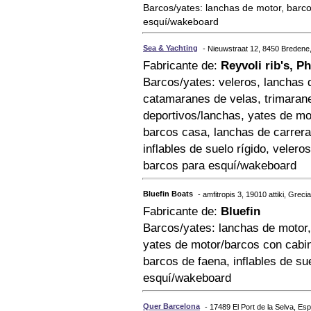
Barcos/yates: lanchas de motor, barco
esquí/wakeboard
Sea & Yachting
- Nieuwstraat 12, 8450 Bredene,
Fabricante de:
Reyvoli rib's, 
Barcos/yates: veleros, lanchas 
catamaranes de velas, trimarane
deportivos/lanchas, yates de m
barcos casa, lanchas de carrera
inflables de suelo rígido, veler
barcos para esquí/wakeboard
Bluefin Boats
- amfitropis 3, 19010 attiki, Grecia
Fabricante de:
Bluefin
Barcos/yates: lanchas de motor,
yates de motor/barcos con cabin
barcos de faena, inflables de su
esquí/wakeboard
Quer Barcelona
- 17489 El Port de la Selva, Es