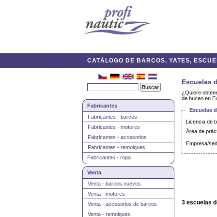
CATÁLOGO DE BARCOS, YATES, ESCUEL
Escuelas d
¿Quiere obtene
de buceo en Eu
Fabricantes
Escuelas d
Fabricantes - barcos
Licencia de 
Fabricantes - motores
Área de prác
Fabricantes - accesorios
Empresa/sed
Fabricantes - remolques
Fabricantes - ropa
Venta
Venta - barcos nuevos
Venta - motores
3 escuelas 
Venta - accesorios de barcos
Venta - remolques