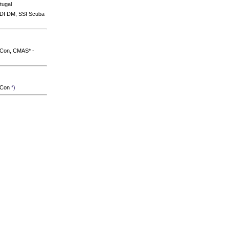
tugal
ADI DM, SSI Scuba
 Con, CMAS* -
e Con
*)