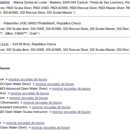
adeira
- Marina Quinta do Lorde - Madeira, 9200-044 Canical - Ponta de Sao Lourenco, Por
uceo: PADI Scuba Diver, PADI OWD, PADI AOWD, PADI Rescue Diver, PADI Master Diver, P
D, SSI AOWD, SSI Rescue Diver, SSI Scuba Master
*)
- Palackého 1430, 66602 Předklášteří, República Checa
uceo: SSI Scuba diver, SSI OWD, SSI AOWD, SSI Rescue Diver, SSI Scuba Master, SSI Dive
* - Silber, CMAS*** - Gold
*)
.r.o.
- 619 00 Brno, República Checa
uceo: SSI Scuba diver, SSI OWD, SSI AOWD, SSI Rescue Diver, SSI Scuba Master, SSI Div
e buceo
iver »
mostrar escuelas de buceo
DI Open Water Diver) »
mostrar escuelas de buceo
ADI Advanced Open Water Diver) »
mostrar escuelas de buceo
Diver »
mostrar escuelas de buceo
iver »
mostrar escuelas de buceo
I Divemaster) »
mostrar escuelas de buceo
Assistant Instructor) »
mostrar escuelas de buceo
DI Open Water Scuba Instructor) »
mostrar escuelas de buceo
er »
mostrar escuelas de buceo
 Open Water Diver) »
mostrar escuelas de buceo