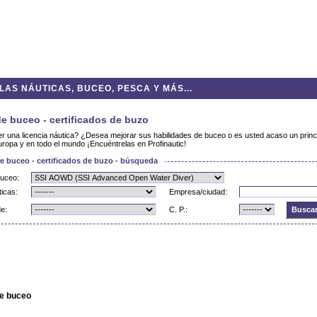
AS NÁUTICAS, BUCEO, PESCA Y MÁS...
e buceo - certificados de buzo
r una licencia náutica? ¿Desea mejorar sus habilidades de buceo o es usted acaso un princ
ropa y en todo el mundo ¡Encuéntrelas en Profinautic!
e buceo - certificados de buzo - búsqueda
buceo:
ticas:
Empresa/ciudad:
e:
C. P.:
de buceo