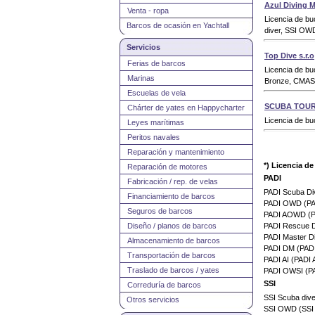
Azul Diving M
Venta - ropa
Licencia de b
Barcos de ocasión en Yachtall
diver, SSI OW
Servicios
Top Dive s.r.o
Ferias de barcos
Licencia de b
Marinas
Bronze, CMAS*
Escuelas de vela
SCUBA TOUR s
Chárter de yates en Happycharter
Licencia de b
Leyes marítimas
Peritos navales
Reparación y mantenimiento
*) Licencia d
Reparación de motores
PADI
Fabricación / rep. de velas
PADI Scuba D
Financiamiento de barcos
PADI OWD (PA
Seguros de barcos
PADI AOWD (P
Diseño / planos de barcos
PADI Rescue 
PADI Master D
Almacenamiento de barcos
PADI DM (PAD
Transportación de barcos
PADI AI (PADI 
Traslado de barcos / yates
PADI OWSI (PA
SSI
Correduría de barcos
SSI Scuba div
Otros servicios
SSI OWD (SSI