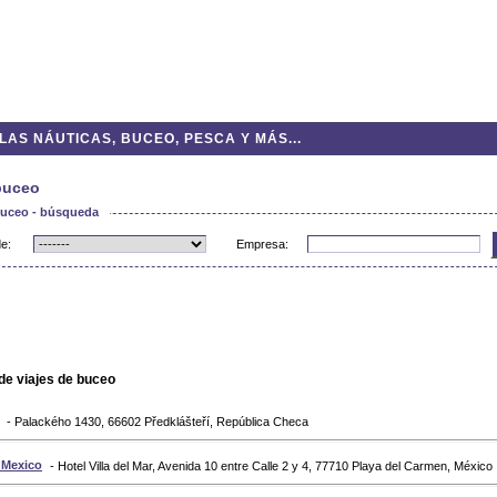
AS NÁUTICAS, BUCEO, PESCA Y MÁS...
buceo
buceo - búsqueda
e:
Empresa:
de viajes de buceo
- Palackého 1430, 66602 Předklášteří, República Checa
 Mexico
- Hotel Villa del Mar, Avenida 10 entre Calle 2 y 4, 77710 Playa del Carmen, México