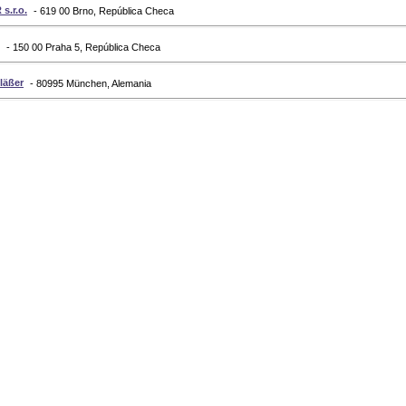
.r.o.
- 619 00 Brno, República Checa
- 150 00 Praha 5, República Checa
läßer
- 80995 München, Alemania