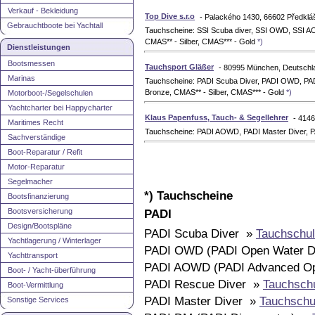
Verkauf - Bekleidung
Top Dive s.r.o
- Palackého 1430, 66602 Předkláš
Gebrauchtboote bei Yachtall
Tauchscheine: SSI Scuba diver, SSI OWD, SSI A
CMAS** - Silber, CMAS*** - Gold
*)
Dienstleistungen
Bootsmessen
Tauchsport Gläßer
- 80995 München, Deutschl
Marinas
Tauchscheine: PADI Scuba Diver, PADI OWD, PA
Bronze, CMAS** - Silber, CMAS*** - Gold
*)
Motorboot-/Segelschulen
Yachtcharter bei Happycharter
Klaus Papenfuss, Tauch- & Segellehrer
- 414
Maritimes Recht
Tauchscheine: PADI AOWD, PADI Master Diver, P
Sachverständige
Boot-Reparatur / Refit
Motor-Reparatur
Segelmacher
*) Tauchscheine
Bootsfinanzierung
Bootsversicherung
PADI
Design/Bootspläne
PADI Scuba Diver »
Tauchschul
Yachtlagerung / Winterlager
PADI OWD (PADI Open Water D
Yachttransport
PADI AOWD (PADI Advanced Op
Boot- / Yacht-überführung
PADI Rescue Diver »
Tauchsch
Boot-Vermittlung
PADI Master Diver »
Tauchschu
Sonstige Services