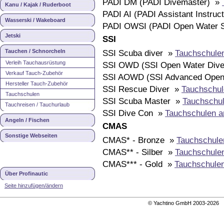
PADI DM (PADI Divemaster) »
Kanu / Kajak / Ruderboot
PADI AI (PADI Assistant Instruc
Wasserski / Wakeboard
PADI OWSI (PADI Open Water S
Jetski
SSI
Tauchen / Schnorcheln
SSI Scuba diver »
Tauchschule
Verleih Tauchausrüstung
SSI OWD (SSI Open Water Div
Verkauf Tauch-Zubehör
SSI AOWD (SSI Advanced Open
Hersteller Tauch-Zubehör
SSI Rescue Diver »
Tauchschul
Tauchschulen
SSI Scuba Master »
Tauchschul
Tauchreisen / Tauchurlaub
SSI Dive Con »
Tauchschulen a
Angeln / Fischen
CMAS
Sonstige Webseiten
CMAS* - Bronze »
Tauchschule
CMAS** - Silber »
Tauchschule
CMAS*** - Gold »
Tauchschule
Über Profinautic
Seite hinzufügen/ändern
© Yachtino GmbH 2003-202