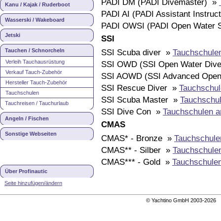
PADI DM (PADI Divemaster) »
Kanu / Kajak / Ruderboot
PADI AI (PADI Assistant Instruc
Wasserski / Wakeboard
PADI OWSI (PADI Open Water S
Jetski
SSI
Tauchen / Schnorcheln
SSI Scuba diver »
Tauchschule
Verleih Tauchausrüstung
SSI OWD (SSI Open Water Div
Verkauf Tauch-Zubehör
SSI AOWD (SSI Advanced Open
Hersteller Tauch-Zubehör
SSI Rescue Diver »
Tauchschul
Tauchschulen
SSI Scuba Master »
Tauchschul
Tauchreisen / Tauchurlaub
SSI Dive Con »
Tauchschulen a
Angeln / Fischen
CMAS
Sonstige Webseiten
CMAS* - Bronze »
Tauchschule
CMAS** - Silber »
Tauchschule
CMAS*** - Gold »
Tauchschule
Über Profinautic
Seite hinzufügen/ändern
© Yachtino GmbH 2003-202