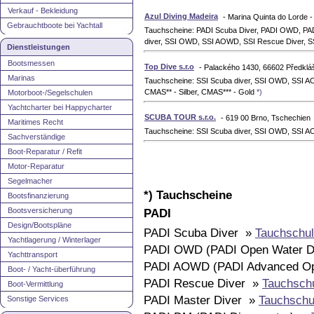
Verkauf - Bekleidung
Azul Diving Madeira
- Marina Quinta do Lorde 
Gebrauchtboote bei Yachtall
Tauchscheine: PADI Scuba Diver, PADI OWD, PA
diver, SSI OWD, SSI AOWD, SSI Rescue Diver, 
Dienstleistungen
Bootsmessen
Top Dive s.r.o
- Palackého 1430, 66602 Předkláš
Marinas
Tauchscheine: SSI Scuba diver, SSI OWD, SSI A
CMAS** - Silber, CMAS*** - Gold
*)
Motorboot-/Segelschulen
Yachtcharter bei Happycharter
SCUBA TOUR s.r.o.
- 619 00 Brno, Tschechien
Maritimes Recht
Tauchscheine: SSI Scuba diver, SSI OWD, SSI A
Sachverständige
Boot-Reparatur / Refit
Motor-Reparatur
Segelmacher
*) Tauchscheine
Bootsfinanzierung
Bootsversicherung
PADI
Design/Bootspläne
PADI Scuba Diver »
Tauchschul
Yachtlagerung / Winterlager
PADI OWD (PADI Open Water D
Yachttransport
PADI AOWD (PADI Advanced Op
Boot- / Yacht-überführung
PADI Rescue Diver »
Tauchsch
Boot-Vermittlung
PADI Master Diver »
Tauchschu
Sonstige Services