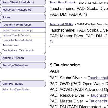
Kanu / Kajak / Ruderboot
TauchShop Rostock
- 18069 Rostock-Fischere
Tauchscheine: PADI Scuba Div
Wasserski / Wakeboard
PADI DM, PADI AI
*)
Jetski
Tauchsport Gläßer
- 80995 München, Deutschl
Tauchen / Schnorcheln
Tauchscheine: PADI Scuba Div
Verleih Tauchausrüstung
Verkauf Tauch-Zubehör
PADI Master Diver, PADI DM, C
Hersteller Tauch-Zubehör
*)
Tauchschulen
Tauchreisen / Tauchurlaub
Angeln / Fischen
*) Tauchscheine
Sonstige Webseiten
PADI
PADI Scuba Diver »
Tauchschul
PADI OWD (PADI Open Water D
Über Profinautic
PADI AOWD (PADI Advanced Op
Seite hinzufügen/ändern
PADI Rescue Diver »
Tauchsch
PADI Master Diver »
Tauchschu
PADI DM (PADI Divemaster) »