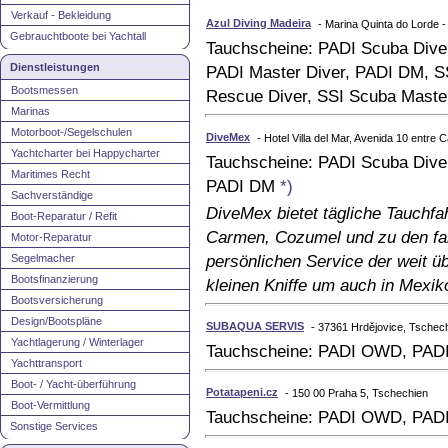
Verkauf - Bekleidung
Azul Diving Madeira
- Marina Quinta do Lorde 
Gebrauchtboote bei Yachtall
Tauchscheine: PADI Scuba Div
Dienstleistungen
PADI Master Diver, PADI DM, 
Bootsmessen
Rescue Diver, SSI Scuba Mast
Marinas
Motorboot-/Segelschulen
DiveMex
- Hotel Villa del Mar, Avenida 10 entre
Yachtcharter bei Happycharter
Tauchscheine: PADI Scuba Div
Maritimes Recht
PADI DM
*)
Sachverständige
DiveMex bietet tägliche Tauchfa
Boot-Reparatur / Refit
Carmen, Cozumel und zu den fan
Motor-Reparatur
Segelmacher
persönlichen Service der weit ü
Bootsfinanzierung
kleinen Kniffe um auch in Mexik
Bootsversicherung
Design/Bootspläne
SUBAQUA SERVIS
- 37361 Hrdějovice, Tschec
Yachtlagerung / Winterlager
Tauchscheine: PADI OWD, PAD
Yachttransport
Boot- / Yacht-überführung
Potatapeni.cz
- 150 00 Praha 5, Tschechien
Boot-Vermittlung
Tauchscheine: PADI OWD, PAD
Sonstige Services