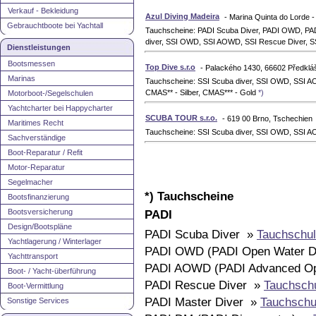
Verkauf - Bekleidung
Azul Diving Madeira
- Marina Quinta do Lorde 
Gebrauchtboote bei Yachtall
Tauchscheine: PADI Scuba Diver, PADI OWD, PA
diver, SSI OWD, SSI AOWD, SSI Rescue Diver, 
Dienstleistungen
Bootsmessen
Top Dive s.r.o
- Palackého 1430, 66602 Předkláš
Marinas
Tauchscheine: SSI Scuba diver, SSI OWD, SSI A
CMAS** - Silber, CMAS*** - Gold
*)
Motorboot-/Segelschulen
Yachtcharter bei Happycharter
SCUBA TOUR s.r.o.
- 619 00 Brno, Tschechien
Maritimes Recht
Tauchscheine: SSI Scuba diver, SSI OWD, SSI A
Sachverständige
Boot-Reparatur / Refit
Motor-Reparatur
Segelmacher
*) Tauchscheine
Bootsfinanzierung
Bootsversicherung
PADI
Design/Bootspläne
PADI Scuba Diver »
Tauchschul
Yachtlagerung / Winterlager
PADI OWD (PADI Open Water D
Yachttransport
PADI AOWD (PADI Advanced Op
Boot- / Yacht-überführung
PADI Rescue Diver »
Tauchsch
Boot-Vermittlung
PADI Master Diver »
Tauchschu
Sonstige Services