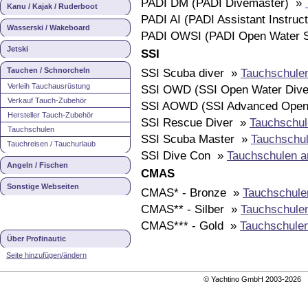
PADI DM (PADI Divemaster) »
Kanu / Kajak / Ruderboot
PADI AI (PADI Assistant Instruc
Wasserski / Wakeboard
PADI OWSI (PADI Open Water S
Jetski
SSI
Tauchen / Schnorcheln
SSI Scuba diver »
Tauchschule
Verleih Tauchausrüstung
SSI OWD (SSI Open Water Div
Verkauf Tauch-Zubehör
SSI AOWD (SSI Advanced Open
Hersteller Tauch-Zubehör
SSI Rescue Diver »
Tauchschul
Tauchschulen
SSI Scuba Master »
Tauchschul
Tauchreisen / Tauchurlaub
SSI Dive Con »
Tauchschulen a
Angeln / Fischen
CMAS
Sonstige Webseiten
CMAS* - Bronze »
Tauchschule
CMAS** - Silber »
Tauchschule
CMAS*** - Gold »
Tauchschule
Über Profinautic
Seite hinzufügen/ändern
© Yachtino GmbH 2003-202