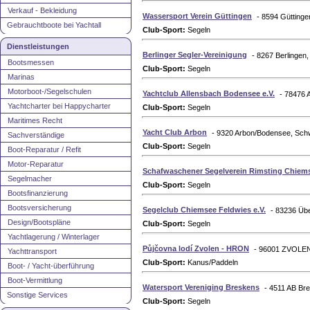
Verkauf - Bekleidung
Wassersport Verein Güttingen
- 8594 Gütting
Gebrauchtboote bei Yachtall
Club-Sport:
Segeln
Dienstleistungen
Berlinger Segler-Vereinigung
- 8267 Berlingen
Bootsmessen
Club-Sport:
Segeln
Marinas
Motorboot-/Segelschulen
Yachtclub Allensbach Bodensee e.V.
- 78476 
Yachtcharter bei Happycharter
Club-Sport:
Segeln
Maritimes Recht
Yacht Club Arbon
- 9320 Arbon/Bodensee, Sch
Sachverständige
Club-Sport:
Segeln
Boot-Reparatur / Refit
Motor-Reparatur
Schafwaschener Segelverein Rimsting Chiems
Segelmacher
Club-Sport:
Segeln
Bootsfinanzierung
Bootsversicherung
Segelclub Chiemsee Feldwies e.V.
- 83236 Üb
Design/Bootspläne
Club-Sport:
Segeln
Yachtlagerung / Winterlager
Půjčovna lodí Zvolen - HRON
- 96001 ZVOLEN
Yachttransport
Club-Sport:
Kanus/Paddeln
Boot- / Yacht-überführung
Boot-Vermittlung
Watersport Vereniging Breskens
- 4511 AB Br
Sonstige Services
Club-Sport:
Segeln