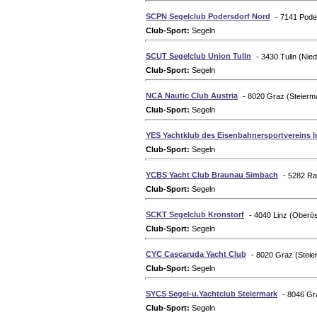
SCPN Segelclub Podersdorf Nord
- 7141 Pode
Club-Sport:
Segeln
SCUT Segelclub Union Tulln
- 3430 Tulln (Nie
Club-Sport:
Segeln
NCA Nautic Club Austria
- 8020 Graz (Steierm
Club-Sport:
Segeln
YES Yachtklub des Eisenbahnersportvereins 
Club-Sport:
Segeln
YCBS Yacht Club Braunau Simbach
- 5282 Ra
Club-Sport:
Segeln
SCKT Segelclub Kronstorf
- 4040 Linz (Oberös
Club-Sport:
Segeln
CYC Cascaruda Yacht Club
- 8020 Graz (Steie
Club-Sport:
Segeln
SYCS Segel-u.Yachtclub Steiermark
- 8046 Gra
Club-Sport:
Segeln