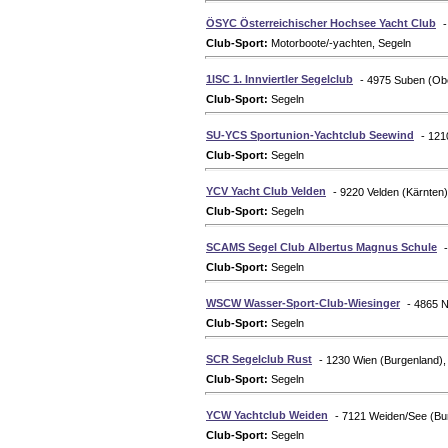
ÖSYC Österreichischer Hochsee Yacht Club
-
Club-Sport:
Motorboote/-yachten, Segeln
1ISC 1. Innviertler Segelclub
- 4975 Suben (Obe
Club-Sport:
Segeln
SU-YCS Sportunion-Yachtclub Seewind
- 121
Club-Sport:
Segeln
YCV Yacht Club Velden
- 9220 Velden (Kärnten)
Club-Sport:
Segeln
SCAMS Segel Club Albertus Magnus Schule
Club-Sport:
Segeln
WSCW Wasser-Sport-Club-Wiesinger
- 4865 N
Club-Sport:
Segeln
SCR Segelclub Rust
- 1230 Wien (Burgenland),
Club-Sport:
Segeln
YCW Yachtclub Weiden
- 7121 Weiden/See (Bu
Club-Sport:
Segeln