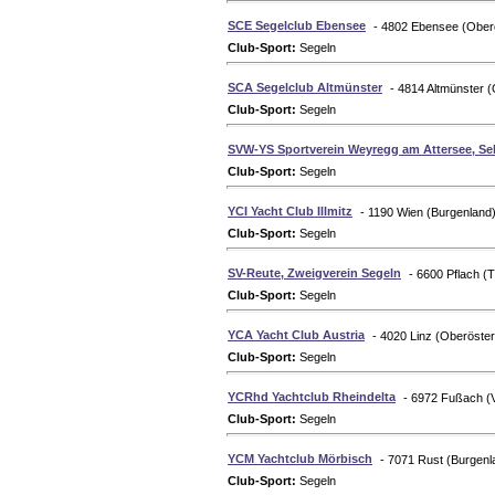
SCE Segelclub Ebensee
- 4802 Ebensee (Oberö
Club-Sport:
Segeln
SCA Segelclub Altmünster
- 4814 Altmünster (
Club-Sport:
Segeln
SVW-YS Sportverein Weyregg am Attersee, Se
Club-Sport:
Segeln
YCI Yacht Club Illmitz
- 1190 Wien (Burgenland)
Club-Sport:
Segeln
SV-Reute, Zweigverein Segeln
- 6600 Pflach (T
Club-Sport:
Segeln
YCA Yacht Club Austria
- 4020 Linz (Oberöster
Club-Sport:
Segeln
YCRhd Yachtclub Rheindelta
- 6972 Fußach (V
Club-Sport:
Segeln
YCM Yachtclub Mörbisch
- 7071 Rust (Burgenl
Club-Sport:
Segeln