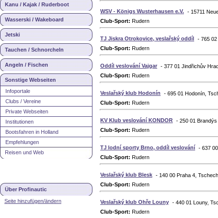
Kanu / Kajak / Ruderboot
WSV - Königs Wusterhausen e.V.
- 15711 Neu
Wasserski / Wakeboard
Club-Sport:
Rudern
Jetski
TJ Jiskra Otrokovice, veslařský oddíl
- 765 02
Club-Sport:
Rudern
Tauchen / Schnorcheln
Angeln / Fischen
Oddíl veslování Vajgar
- 377 01 Jindřichův Hra
Club-Sport:
Rudern
Sonstige Webseiten
Infoportale
Veslařský klub Hodonín
- 695 01 Hodonín, Tsc
Clubs / Vereine
Club-Sport:
Rudern
Private Webseiten
KV Klub veslování KONDOR
- 250 01 Brandýs
Institutionen
Club-Sport:
Rudern
Bootsfahren in Holland
Empfehlungen
TJ lodní sporty Brno, oddíl veslování
- 637 0
Reisen und Web
Club-Sport:
Rudern
Veslařský klub Blesk
- 140 00 Praha 4, Tschech
Club-Sport:
Rudern
Über Profinautic
Seite hinzufügen/ändern
Veslařský klub Ohře Louny
- 440 01 Louny, Ts
Club-Sport:
Rudern