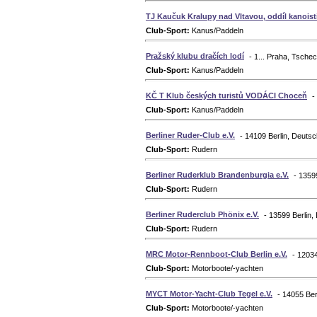
TJ Kaučuk Kralupy nad Vltavou, oddíl kanoist
Club-Sport:
Kanus/Paddeln
Pražský klubu dračích lodí
- 1... Praha, Tsche
Club-Sport:
Kanus/Paddeln
KČ T Klub českých turistů VODÁCI Choceň
-
Club-Sport:
Kanus/Paddeln
Berliner Ruder-Club e.V.
- 14109 Berlin, Deuts
Club-Sport:
Rudern
Berliner Ruderklub Brandenburgia e.V.
- 1359
Club-Sport:
Rudern
Berliner Ruderclub Phönix e.V.
- 13599 Berlin,
Club-Sport:
Rudern
MRC Motor-Rennboot-Club Berlin e.V.
- 12034
Club-Sport:
Motorboote/-yachten
MYCT Motor-Yacht-Club Tegel e.V.
- 14055 Ber
Club-Sport:
Motorboote/-yachten