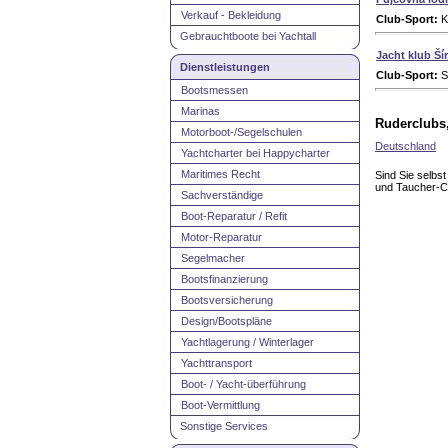
Verkauf - Bekleidung
Club-Sport:
K
Gebrauchtboote bei Yachtall
Jacht klub Ší
Dienstleistungen
Club-Sport:
S
Bootsmessen
Marinas
Ruderclubs,
Motorboot-/Segelschulen
Deutschland
Yachtcharter bei Happycharter
Maritimes Recht
Sind Sie selbs
und Taucher-Cl
Sachverständige
Boot-Reparatur / Refit
Motor-Reparatur
Segelmacher
Bootsfinanzierung
Bootsversicherung
Design/Bootspläne
Yachtlagerung / Winterlager
Yachttransport
Boot- / Yacht-überführung
Boot-Vermittlung
Sonstige Services