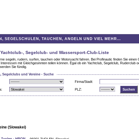
 SEGELSCHULEN, TAUCHEN, ANGELN UND VIEL MEHR...
 Yachtclub-, Segelclub- und Wassersport-Club-Liste
rne segeln, rudern, surfen, tauchen oder Motoryacht fahren. Bei Profinautic finden Sie einen 
e Interessen mit Gleichgesinnten teilen können. Egal ob ein Yachtclub, Segelclub, Ruderclub 
 werden Sie fündig.
, Segelclubs und Vereine - Suche
Firma/Stadt:
a:
PLZ:
eine (Slowakei)
í Zvolen - HRON