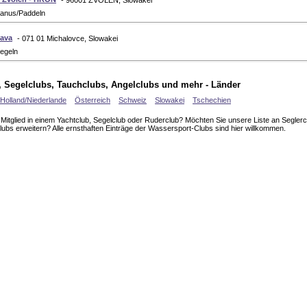
- 96001 ZVOLEN, Slowakei
anus/Paddeln
rava
- 071 01 Michalovce, Slowakei
egeln
 Segelclubs, Tauchclubs, Angelclubs und mehr - Länder
Holland/Niederlande
Österreich
Schweiz
Slowakei
Tschechien
t Mitglied in einem Yachtclub, Segelclub oder Ruderclub? Möchten Sie unsere Liste an Segler
ubs erweitern? Alle ernsthaften Einträge der Wassersport-Clubs sind hier willkommen.