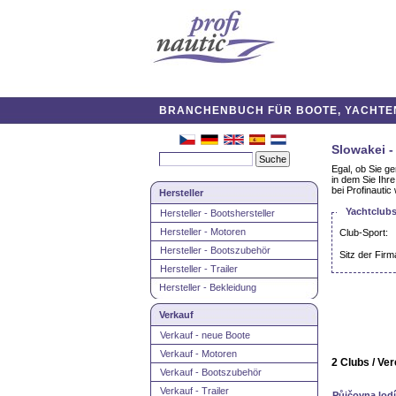
BRANCHENBUCH FÜR BOOTE, YACHTEN,
Slowakei -
Egal, ob Sie ge
in dem Sie Ihr
bei Profinautic
Hersteller
Yachtclubs
Hersteller - Bootshersteller
Hersteller - Motoren
Club-Sport:
Hersteller - Bootszubehör
Sitz der Firm
Hersteller - Trailer
Hersteller - Bekleidung
Verkauf
Verkauf - neue Boote
Verkauf - Motoren
2 Clubs / Ver
Verkauf - Bootszubehör
Verkauf - Trailer
Půjčovna lod