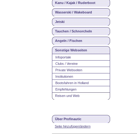
Kanu / Kajak / Ruderboot
Wasserski / Wakeboard
Jetski
Tauchen / Schnorcheln
Angeln / Fischen
Sonstige Webseiten
Infoportale
Clubs / Vereine
Private Webseiten
Institutionen
Bootsfahren in Holland
Empfehlungen
Reisen und Web
Über Profinautic
Seite hinzufügen/ändern