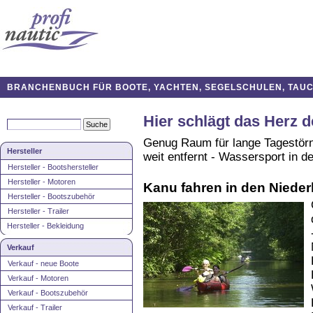
BRANCHENBUCH FÜR BOOTE, YACHTEN, SEGELSCHULEN, TAUCH
Hier schlägt das Herz 
Genug Raum für lange Tagestörn
Hersteller
weit entfernt - Wassersport in d
Hersteller - Bootshersteller
Hersteller - Motoren
Kanu fahren in den Niede
Hersteller - Bootszubehör
Hersteller - Trailer
Hersteller - Bekleidung
Verkauf
Verkauf - neue Boote
Verkauf - Motoren
Verkauf - Bootszubehör
Verkauf - Trailer