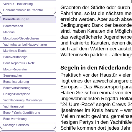
Verkauf - Bekleidung
Grachten der Städte oder durch 
Gebrauchtboote bei Yachtall
Fahrrinne, so ist die nächste m
erreicht werden. Aber auch abse
Dienstleistungen
Bedingungen: Dank der besonders
Bootsmessen
sind, haben Kanuten die Möglich
Marinas
das weitgefächerte Jugendherbe
Motorboot-/Segelschulen
und trainierte Kanuten, denen d
Yachtcharter bei Happycharter
sich auf dem Wattenmeer austob
Maritimes Recht
Watteninseln paddeln - allerding
Sachverständige
Boot-Reparatur / Refit
Segeln in den Niederland
Motor-Reparatur
Praktisch vor der Haustür vieler
Segelmacher
liegt eines der abwechslungsrei
Bootsfinanzierung
Europas - Das Wassersportparad
Bootsversicherung
Haben Sie schon einmal von der
Design/Bootspläne
ungewöhnlichsten Regatta Holla
Yachtlagerung / Winterlager
"24 Uurs-Race" segeln Crews 2
Yachttransport
Ijsselmeer im Kreis herum – wer
Boot- / Yacht-überführung
Meilen macht gewinnt, gemeinsa
Boot-Vermittlung
riesigen Partys in den Yachthäf
Sonstige Services
Schiffe kommen dort jedes Jahr