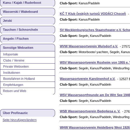
Kanu / Kajak / Ruderboot
Club-Sport:
Kanus/Paddeln
Wasserski / Wakeboard
KČ T Klub českých turistů VODÁCI Choceň
-
Club-Sport:
Kanus/Paddeln
Jetski
Tauchen / Schnorcheln
SV Mecklenburgisches Staatstheater e.V. Sch
Club-Sport:
Segeln, Kanus/Paddeln
Angeln / Fischen
WVW Wassersportverein Wulsdorf e.V.
- 2757
Sonstige Webseiten
Club-Sport:
Motorboote/-yachten, Segeln, Kanus
Infoportale
Clubs / Vereine
WSV Wassersportverein Roxheim von 1955 e. 
Private Webseiten
Club-Sport:
Segeln, Kanus/Paddeln, Windsurfing
Institutionen
Bootsfahren in Holland
Wassersportverein Karolinenhof e.V.
- 12527 
Club-Sport:
Segeln, Kanus/Paddeln
Empfehlungen
Reisen und Web
WSV Wassersportfreunde am De Witt See 1946 
Club-Sport:
Segeln, Kanus/Paddeln
WSB Wassersportverein Bederkesa e. V.
- 276
Über Profinautic
Club-Sport:
Segeln, Kanus/Paddeln, Windsurfing
Seite hinzufügen/ändern
WHW Wassersporverein Heidelberg West 1926 