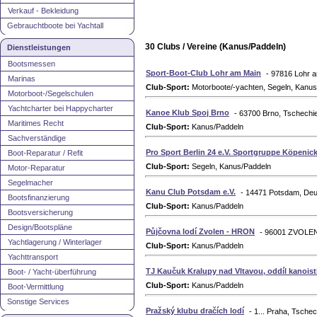
Verkauf - Bekleidung
Gebrauchtboote bei Yachtall
30 Clubs / Vereine (Kanus/Paddeln)
Dienstleistungen
Bootsmessen
Sport-Boot-Club Lohr am Main
- 97816 Lohr 
Marinas
Club-Sport:
Motorboote/-yachten, Segeln, Kanus
Motorboot-/Segelschulen
Yachtcharter bei Happycharter
Kanoe Klub Spoj Brno
- 63700 Brno, Tschechi
Maritimes Recht
Club-Sport:
Kanus/Paddeln
Sachverständige
Pro Sport Berlin 24 e.V. Sportgruppe Köpenic
Boot-Reparatur / Refit
Club-Sport:
Segeln, Kanus/Paddeln
Motor-Reparatur
Segelmacher
Kanu Club Potsdam e.V.
- 14471 Potsdam, Deu
Bootsfinanzierung
Club-Sport:
Kanus/Paddeln
Bootsversicherung
Design/Bootspläne
Půjčovna lodí Zvolen - HRON
- 96001 ZVOLEN
Yachtlagerung / Winterlager
Club-Sport:
Kanus/Paddeln
Yachttransport
TJ Kaučuk Kralupy nad Vltavou, oddíl kanoist
Boot- / Yacht-überführung
Club-Sport:
Kanus/Paddeln
Boot-Vermittlung
Sonstige Services
Pražský klubu dračích lodí
- 1... Praha, Tsche