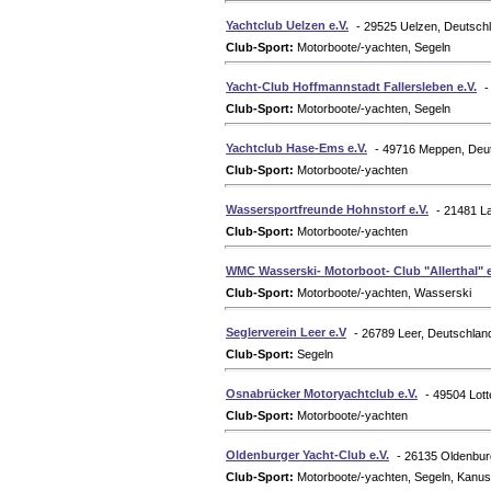
Yachtclub Uelzen e.V.
- 29525 Uelzen, Deutsch
Club-Sport:
Motorboote/-yachten, Segeln
Yacht-Club Hoffmannstadt Fallersleben e.V.
-
Club-Sport:
Motorboote/-yachten, Segeln
Yachtclub Hase-Ems e.V.
- 49716 Meppen, Deu
Club-Sport:
Motorboote/-yachten
Wassersportfreunde Hohnstorf e.V.
- 21481 L
Club-Sport:
Motorboote/-yachten
WMC Wasserski- Motorboot- Club "Allerthal" e
Club-Sport:
Motorboote/-yachten, Wasserski
Seglerverein Leer e.V
- 26789 Leer, Deutschlan
Club-Sport:
Segeln
Osnabrücker Motoryachtclub e.V.
- 49504 Lot
Club-Sport:
Motorboote/-yachten
Oldenburger Yacht-Club e.V.
- 26135 Oldenbur
Club-Sport:
Motorboote/-yachten, Segeln, Kanus