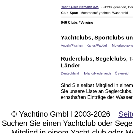
Yacht-Club Eltmann e.V.
- 91338 Igensdorf, De
Club-Sport:
Motorboote/-yachten, Wasserski
646 Clubs / Vereine
Yachtclubs, Sportclubs un
Angeln/Fischen
Kanus/Paddeln
Motorboote/-y
Ruderclubs, Segelclubs, 
Länder
Deutschland
Holland/Niederlande
Österreich
Sind Sie selbst Mitglied in ein
Sie unsere Liste an Seglerclubs
ernsthaften Einträge der Wasser
© Yachtino GmbH 2003-2026
Seit
Suchen Sie einen Yachtclub oder Sege
Mitglied in einem Yacht-club oder M