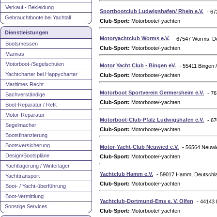
Verkauf - Bekleidung
Sportbootclub Ludwigshafen/ Rhein e.V.
- 67
Gebrauchtboote bei Yachtall
Club-Sport:
Motorboote/-yachten
Dienstleistungen
Motoryachtclub Worms e.V.
- 67547 Worms, D
Bootsmessen
Club-Sport:
Motorboote/-yachten
Marinas
Motorboot-/Segelschulen
Motor Yacht Club - Bingen eV.
- 55411 Bingen 
Yachtcharter bei Happycharter
Club-Sport:
Motorboote/-yachten
Maritimes Recht
Motorboot Sportverein Germersheim e.V.
- 7
Sachverständige
Club-Sport:
Motorboote/-yachten
Boot-Reparatur / Refit
Motor-Reparatur
Motorboot-Club-Pfalz Ludwigshafen e.V.
- 6
Segelmacher
Club-Sport:
Motorboote/-yachten
Bootsfinanzierung
Bootsversicherung
Motor-Yacht-Club Neuwied e.V.
- 56564 Neuwi
Design/Bootspläne
Club-Sport:
Motorboote/-yachten
Yachtlagerung / Winterlager
Yachtclub Hamm e.V.
- 59017 Hamm, Deutschl
Yachttransport
Club-Sport:
Motorboote/-yachten
Boot- / Yacht-überführung
Boot-Vermittlung
Yachtclub-Dortmund-Ems e. V. Olfen
- 44143
Sonstige Services
Club-Sport:
Motorboote/-yachten