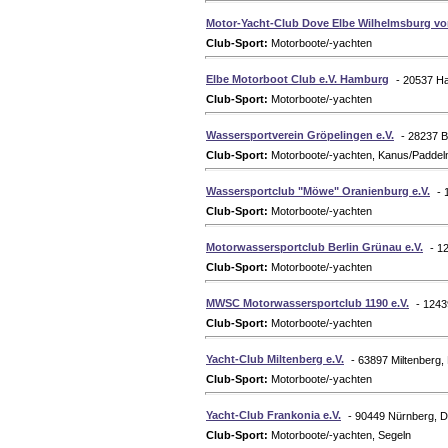
Motor-Yacht-Club Dove Elbe Wilhelmsburg von
Club-Sport:
Motorboote/-yachten
Elbe Motorboot Club e.V. Hamburg
- 20537 H
Club-Sport:
Motorboote/-yachten
Wassersportverein Gröpelingen e.V.
- 28237 
Club-Sport:
Motorboote/-yachten, Kanus/Paddel
Wassersportclub "Möwe" Oranienburg e.V.
- 
Club-Sport:
Motorboote/-yachten
Motorwassersportclub Berlin Grünau e.V.
- 1
Club-Sport:
Motorboote/-yachten
MWSC Motorwassersportclub 1190 e.V.
- 1243
Club-Sport:
Motorboote/-yachten
Yacht-Club Miltenberg e.V.
- 63897 Miltenberg,
Club-Sport:
Motorboote/-yachten
Yacht-Club Frankonia e.V.
- 90449 Nürnberg, 
Club-Sport:
Motorboote/-yachten, Segeln