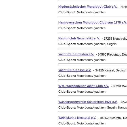
Niedersächsischer Motorboot-Club e.V.
- 304
Club-Sport:
Motorboote/-yachten
Hannoverschen Motorboot Club von 1975 e.V.
Club-Sport:
Motorboote/-yachten
Neptunclub Neustrelitz e. V.
- 17235 Neustreli
Club-Sport:
Motorboote/-yachten, Segeln
Yacht Club Erfelden e.V.
- 64560 Riedstadt, De
Club-Sport:
Motorboote/-yachten
Yacht Club Kassel e.V.
- 34125 Kassel, Deutsc
Club-Sport:
Motorboote/-yachten
WYC Wiesbadener Yacht-Club e.V.
- 65201 Wi
Club-Sport:
Motorboote/-yachten
Wassersportverein Schierstein 1921 e.V.
- 652
Club-Sport:
Motorboote/-yachten, Segeln, Kanus
WAK Marina Niestetal e.V.
- 34262 Niestetal, D
Club-Sport:
Motorboote/-yachten