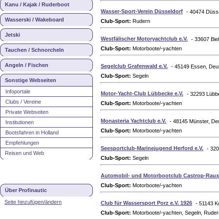
Kanu / Kajak / Ruderboot
Wasser-Sport-Verein Düsseldorf
- 40474 Düss
Wasserski / Wakeboard
Club-Sport:
Rudern
Jetski
Westfälischer Motoryachtclub e.V.
- 33607 Bie
Club-Sport:
Motorboote/-yachten
Tauchen / Schnorcheln
Angeln / Fischen
Segelclub Grafenwald e.V.
- 45149 Essen, Deu
Club-Sport:
Segeln
Sonstige Webseiten
Infoportale
Motor-Yacht-Club Lübbecke e.V.
- 32293 Lübb
Clubs / Vereine
Club-Sport:
Motorboote/-yachten
Private Webseiten
Monasteria Yachtclub e.V.
- 48145 Münster, De
Institutionen
Club-Sport:
Motorboote/-yachten
Bootsfahren in Holland
Empfehlungen
Seesportclub-Marinejugend Herford e.V.
- 32
Reisen und Web
Club-Sport:
Segeln
Automobil- und Motorbootclub Castrop-Rauxe
Club-Sport:
Motorboote/-yachten
Über Profinautic
Seite hinzufügen/ändern
Club für Wassersport Porz e.V. 1926
- 51143 K
Club-Sport:
Motorboote/-yachten, Segeln, Ruder