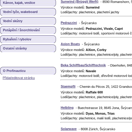
Sunwind (Brüggli Werft)
- 8590 Romanshorn, 
Kánoe, kajak, veslice
Výrobce modelů:
Sunwind
Vodní lyže, wakeboard
Lodě/jachty: plachetnice, plachetní jachty
Vodní skútry
Pedrazzini
- Švýcarsko
Výrobce modelů:
Pedrazzini, Vivale, Capri
Potápění / šnorchlování
Lodě/jachty: motorové lodě, sportovní motorové č
Rybaření / rybolov
Axion Boats
- Švýcarsko
Ostatní stránky
Výrobce modelů:
AXion, Corby
Lodě/jachty: plachetnice, plachetnice/joly, plachetn
Beka Schiffbau/Schifftechnik
- Oberhofen, 84
O Profinauticu
Výrobce modelů:
Navale
Lodě/jachty: motorové lodě, dřevěné motorové lod
Přidat/editovat stránku
Staempfli
- Chemin du Pécos 25, 1422 Grandso
Výrobce modelů:
Raffale 600
Lodě/jachty: plachetnice, plachetnice/joly, plachetn
Helbling
- Buechstrasse 19, 8645 Jona, Švýcar
Výrobce modelů:
Dyas, Monas, Trias
Lodě/jachty: plachetnice, malé lodě, plachetnice/jol
Solarwave
- 8008 Zürich, Švýcarsko