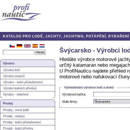
KATALOG PRO LODĚ, JACHTY, JACHTING, POTÁPĚNÍ, RYBAŘENÍ A
Švýcarsko - Výrobci lodí
Hledáte výrobce motorové jachty
Výrobci
určitý katamaran nebo megajach
Výrobci lodí
U ProfiNauticu najdete přehled ne
motorové nebo nafukovací čluny
Výrobci motorů
Výrobci - lodní příslušenství
Vyhledávání výrobce lodí a doků
Výrobci lodních přívěsů
Výrobci - oblečení
Výrobce/značka:
Sídlo firmy:
Prodej
Prodej - nové lodě
Prodej - motory
Prodej - lodní příslušenství
Prodej - lodní přívěsy