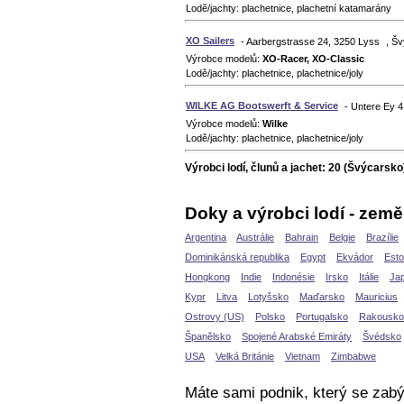
Lodě/jachty: plachetnice, plachetní katamarány
XO Sailers
- Aarbergstrasse 24, 3250 Lyss , Š
Výrobce modelů:
XO-Racer, XO-Classic
Lodě/jachty: plachetnice, plachetnice/joly
WILKE AG Bootswerft & Service
- Untere Ey 
Výrobce modelů:
Wilke
Lodě/jachty: plachetnice, plachetnice/joly
Výrobci lodí, člunů a jachet: 20 (Švýcarsko
Doky a výrobci lodí - země
Argentina
Austrálie
Bahrain
Belgie
Brazílie
Dominikánská republika
Egypt
Ekvádor
Est
Hongkong
Indie
Indonésie
Irsko
Itálie
Ja
Kypr
Litva
Lotyšsko
Maďarsko
Mauricius
Ostrovy (US)
Polsko
Portugalsko
Rakousko
Španělsko
Spojené Arabské Emiráty
Švédsko
USA
Velká Británie
Vietnam
Zimbabwe
Máte sami podnik, který se zabý