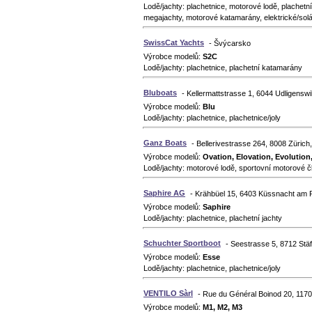
Lodě/jachty: plachetnice, motorové lodě, plachetn
megajachty, motorové katamarány, elektrické/solá
SwissCat Yachts
- Švýcarsko
Výrobce modelů:
S2C
Lodě/jachty: plachetnice, plachetní katamarány
Bluboats
- Kellermattstrasse 1, 6044 Udligensw
Výrobce modelů:
Blu
Lodě/jachty: plachetnice, plachetnice/joly
Ganz Boats
- Bellerivestrasse 264, 8008 Züric
Výrobce modelů:
Ovation, Elovation, Evolutio
Lodě/jachty: motorové lodě, sportovní motorové č
Saphire AG
- Krähbüel 15, 6403 Küssnacht am 
Výrobce modelů:
Saphire
Lodě/jachty: plachetnice, plachetní jachty
Schuchter Sportboot
- Seestrasse 5, 8712 Stä
Výrobce modelů:
Esse
Lodě/jachty: plachetnice, plachetnice/joly
VENTILO Sàrl
- Rue du Général Boinod 20, 117
Výrobce modelů:
M1, M2, M3