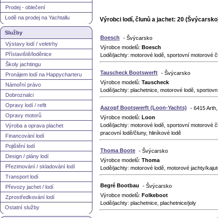
Prodej - oblečení
Lodě na prodej na Yachtallu
Výrobci lodí, člunů a jachet: 20 (Švýcarsko
Služby
Boesch
- Švýcarsko
Výstavy lodí / veletrhy
Výrobce modelů:
Boesch
Přístaviště/loděnice
Lodě/jachty: motorové lodě, sportovní motorové č
Školy jachtingu
Tauscheck Bootswerft
- Švýcarsko
Pronájem lodí na Happycharteru
Výrobce modelů:
Tauscheck
Námořní právo
Lodě/jachty: plachetnice, motorové lodě, sportov
Dobroznalci
Opravy lodí / refit
Aazopf Bootswerft (Loon-Yachts)
- 6415 Arth
Opravy motorů
Výrobce modelů:
Loon
Lodě/jachty: motorové lodě, sportovní motorové čl
Výroba a oprava plachet
pracovní lodě/čluny, hliníkové lodě
Financování lodí
Pojištění lodí
Thoma Boote
- Švýcarsko
Design / plány lodí
Výrobce modelů:
Thoma
Přezimování / skladování lodí
Lodě/jachty: motorové lodě, motorové jachty/kaju
Transport lodí
Begré Bootbau
- Švýcarsko
Převozy jachet / lodí
Výrobce modelů:
Folkeboot
Zprostředkování lodí
Lodě/jachty: plachetnice, plachetnice/joly
Ostatní služby