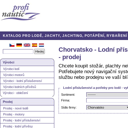
KATALOG PRO LODĚ, JACHTY, JACHTING, POTÁPĚNÍ, RYBAŘENÍ A
Chorvatsko - Lodní přís
- prodej
Výrobci
Chcete koupit stožár, plachty n
Výrobci lodí
Potřebujete nový navigační syst
Výrobci motorů
službu nebo prodejnu ve vaší blí
Výrobci - lodní příslušenství
Výrobci lodních přívěsů
Lodní příslušenství a potřeby pro lodě - v
Výrobci - oblečení
Sortiment:
Firma:
Prodej
Sídlo firmy:
Prodej - nové lodě
Prodej - motory
Prodej - lodní příslušenství
Prodej - lodní přívěsy