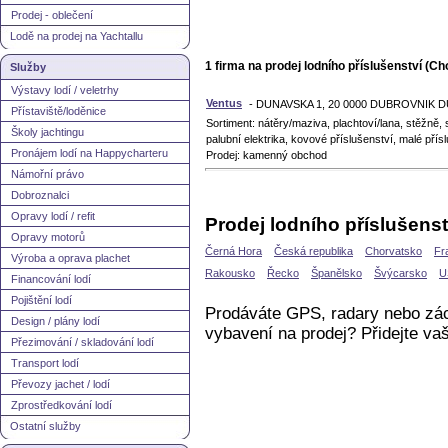
Prodej - oblečení
Lodě na prodej na Yachtallu
1 firma na prodej lodního příslušenství (C
Služby
Výstavy lodí / veletrhy
Ventus
- DUNAVSKA 1, 20 0000 DUBROVNIK D
Přístaviště/loděnice
Sortiment: nátěry/maziva, plachtoví/lana, stěžně,
Školy jachtingu
palubní elektrika, kovové příslušenství, malé přísl
Pronájem lodí na Happycharteru
Prodej: kamenný obchod
Námořní právo
Dobroznalci
Opravy lodí / refit
Prodej lodního příslušenst
Opravy motorů
Černá Hora
Česká republika
Chorvatsko
Fr
Výroba a oprava plachet
Rakousko
Řecko
Španělsko
Švýcarsko
U
Financování lodí
Pojištění lodí
Prodáváte GPS, radary nebo zác
Design / plány lodí
vybavení na prodej? Přidejte va
Přezimování / skladování lodí
Transport lodí
Převozy jachet / lodí
Zprostředkování lodí
Ostatní služby