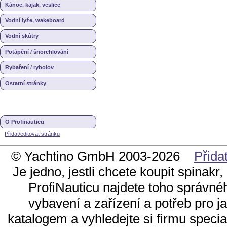
Kánoe, kajak, veslice
Vodní lyže, wakeboard
Vodní skútry
Potápění / šnorchlování
Rybaření / rybolov
Ostatní stránky
O Profinauticu
Přidat/editovat stránku
© Yachtino GmbH 2003-2026
Přida
Je jedno, jestli chcete koupit spinak
ProfiNauticu najdete toho správn
vybavení a zařízení a potřeb pro ja
katalogem a vyhledejte si firmu specia