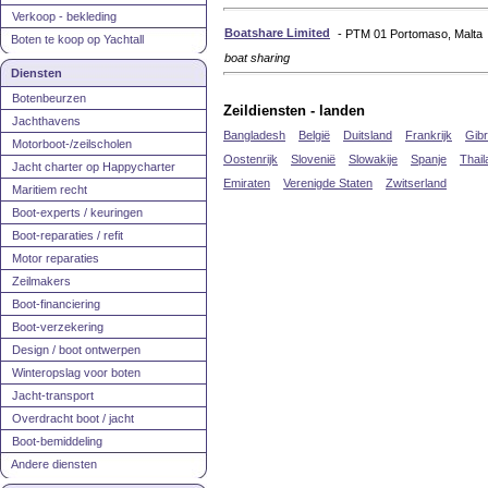
Verkoop - bekleding
Boatshare Limited
- PTM 01 Portomaso, Malta
Boten te koop op Yachtall
boat sharing
Diensten
Botenbeurzen
Zeildiensten - landen
Jachthavens
Bangladesh
België
Duitsland
Frankrijk
Gibr
Motorboot-/zeilscholen
Oostenrijk
Slovenië
Slowakije
Spanje
Thail
Jacht charter op Happycharter
Emiraten
Verenigde Staten
Zwitserland
Maritiem recht
Boot-experts / keuringen
Boot-reparaties / refit
Motor reparaties
Zeilmakers
Boot-financiering
Boot-verzekering
Design / boot ontwerpen
Winteropslag voor boten
Jacht-transport
Overdracht boot / jacht
Boot-bemiddeling
Andere diensten