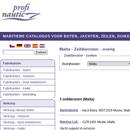
MARITIEME CATALOGUS VOOR BOTEN, JACHTEN, ZEILEN, DUIKE
Malta - Zeildiensten - overig
Zeildiensten - zoeken
Fabrikanten
Bedrijfsleider:
Fabrikanten - boten
Fabrikanten - motoren
Fabrikanten - boot-toebehoren
Fabrikanten - trailer
Fabrikanten - bekleding
3 zeildiensten (Malta)
Verkoop
Verkoop nieuwe boten
4amtraining
- triq il-Kbira, MST1019 Mosta, Malt
Verkoop - motoren
Nautica Ltd.
- GZR1401 Msida, Malta
Verkoop - boot-toebehoren
Verkoop - trailer
Yacht support & services