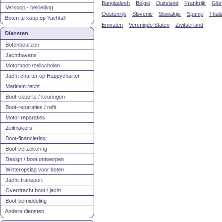
Bangladesh
België
Duitsland
Frankrijk
Gibr
Verkoop - bekleding
Oostenrijk
Slovenië
Slowakije
Spanje
Thail
Boten te koop op Yachtall
Emiraten
Verenigde Staten
Zwitserland
Diensten
Botenbeurzen
Jachthavens
Motorboot-/zeilscholen
Jacht charter op Happycharter
Maritiem recht
Boot-experts / keuringen
Boot-reparaties / refit
Motor reparaties
Zeilmakers
Boot-financiering
Boot-verzekering
Design / boot ontwerpen
Winteropslag voor boten
Jacht-transport
Overdracht boot / jacht
Boot-bemiddeling
Andere diensten