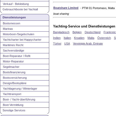
Verkauf - Bekleidung
Boatshare Limited
- PTM 01 Portomaso, Malta
Gebrauchtboote bei Yachtall
boat sharing
Dienstleistungen
Bootsmessen
Yachting-Service und Dienstleistungen
Marinas
Bangladesch
Belgien
Deutschland
Frankreic
Motorboot-/Segelschulen
Indien
Italien
Kroatien
Malta
Österreich
S
Yachtcharter bei Happycharter
Türkei
USA
Vereinigte Arab. Emirate
Maritimes Recht
Sachverständige
Boot-Reparatur / Refit
Motor-Reparatur
Segelmacher
Bootsfinanzierung
Bootsversicherung
Design/Bootspläne
Yachtlagerung / Winterlager
Yachttransport
Boot- / Yacht-überführung
Boot-Vermittlung
Sonstige Services