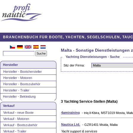
BRANCHENBUCH FÜR BOOTE, YACHTEN, SEGELSCHULEN, TAUCH
Malta - Sonstige Dienstleistungen 
Yachting Dienstleistungen - Suche
Hersteller
Sitz der Firma:
Hersteller - Bootshersteller
Hersteller - Motoren
Hersteller - Bootszubehör
Hersteller - Trailer
Hersteller - Bekleidung
3 Yachting Service-Stellen (Malta)
Verkauf
Verkauf - neue Boote
4amtraining
- triq il-Kbira, MST1019 Mosta, Malt
Verkauf - Motoren
Nautica Ltd.
- GZR1401 Msida, Malta
Verkauf - Bootszubehör
Verkauf - Trailer
Yacht support & services